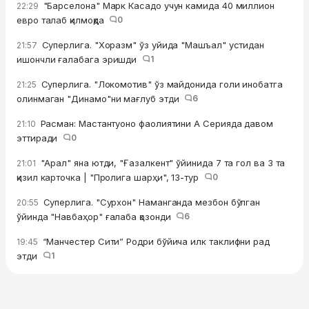
"Барселона" Марк Касадо учун камида 40 миллион
22:29
евро талаб қилмоқда
0
Суперлига. "Хоразм" ўз уйида "Машъал" устидан
21:57
ишончли ғалабага эришди
1
Суперлига. "Локомотив" ўз майдонида голи инобатга
21:25
олинмаган "Динамо"ни мағлуб этди
6
Расман: Мастантуоно фаолиятини А Серияда давом
21:10
эттиради
0
"Арал" яна ютди, "Ғазалкент" ўйинида 7 та гол ва 3 та
21:01
қизил карточка | "Пролига шарҳи", 13-тур
0
Суперлига. "Сурхон" Наманганда мезбон бўлган
20:55
ўйинда "Навбаҳор" ғалаба қозонди
6
“Манчестер Сити” Родри бўйича илк таклифни рад
19:45
этди
1