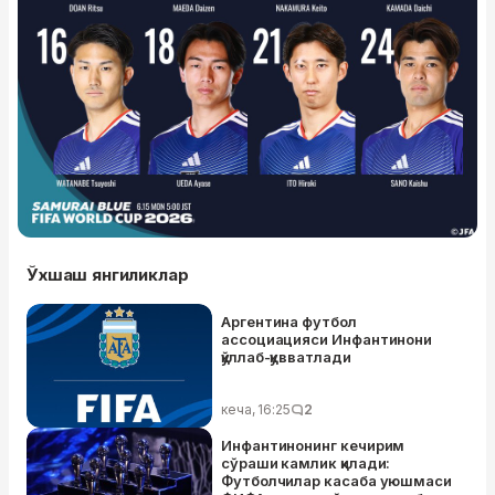
Ўхшаш янгиликлар
Аргентина футбол
ассоциацияси Инфантинони
қўллаб-қувватлади
кеча, 16:25
2
Инфантинонинг кечирим
сўраши камлик қилади:
Футболчилар касаба уюшмаси