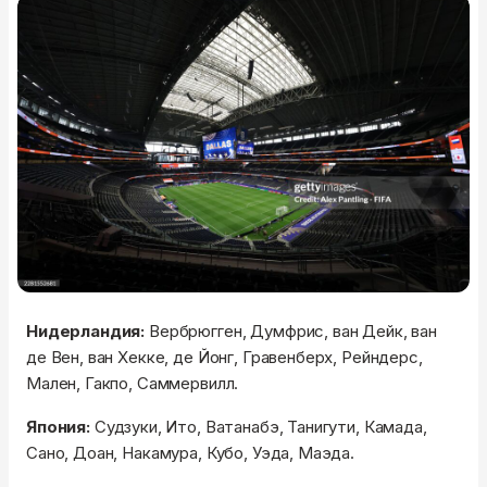
Нидерландия:
Вербрюгген, Думфрис, ван Дейк, ван
де Вен, ван Хекке, де Йонг, Гравенберх, Рейндерс,
Мален, Гакпо, Саммервилл.
Япония:
Судзуки, Ито, Ватанабэ, Танигути, Камада,
Сано, Доан, Накамура, Кубо, Уэда, Маэда.