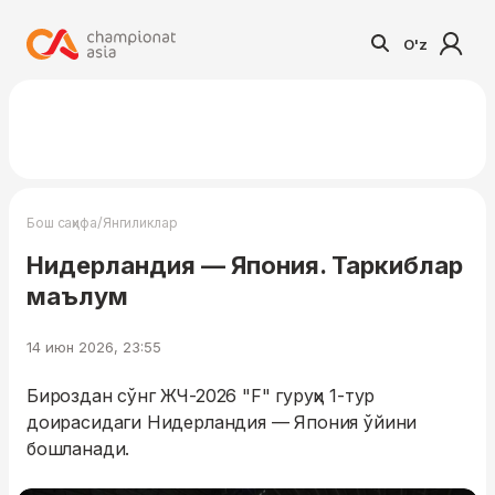
O'z
/
Бош саҳифа
Янгиликлар
Нидерландия — Япония. Таркиблар
маълум
14 июн 2026, 23:55
Бироздан сўнг ЖЧ-2026 "F" гуруҳи 1-тур
доирасидаги Нидерландия — Япония ўйини
бошланади.