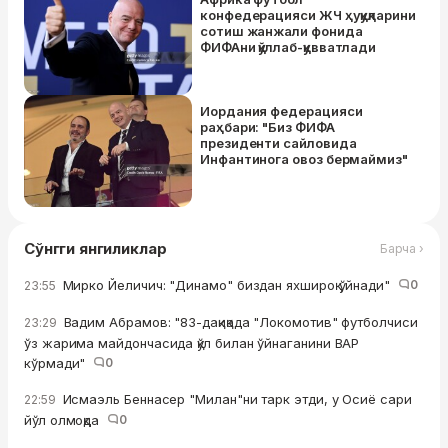
конфедерацияси ЖЧ ҳуқуқларини
сотиш жанжали фонида
ФИФАни қўллаб-қувватлади
Иордания федерацияси
раҳбари: "Биз ФИФА
президенти сайловида
Инфантинога овоз бермаймиз"
Сўнгги янгиликлар
Барча ›
Мирко Йеличич: "Динамо" биздан яхшироқ ўйнади"
0
23:55
Вадим Абрамов: "83-дақиқада "Локомотив" футболчиси
23:29
ўз жарима майдончасида қўл билан ўйнаганини ВАР
кўрмади"
0
Исмаэль Беннасер "Милан"ни тарк этди, у Осиё сари
22:59
йўл олмоқда
0