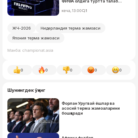
ФИФА олдига тўртта талаб
қўйди
кеча, 13:00
1
ЖЧ-2026
Нидерландия терма жамоаси
Япония терма жамоаси
Манба: championat.asia
0
0
0
0
0
Шунингдек ўқинг
Форлан Уругвай ёшлар ва
асосий терма жамоаларини
бошқаради
Африка футбол