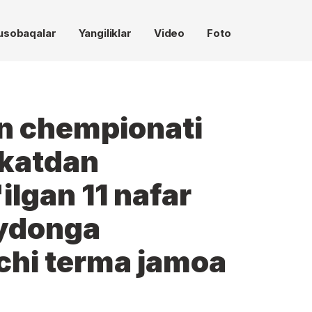
usobaqalar
Yangiliklar
Video
Foto
n chempionati
akatdan
ilgan 11 nafar
aydonga
nchi terma jamoa