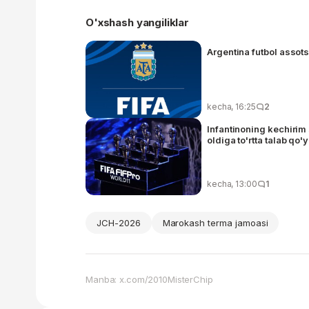
O'xshash yangiliklar
Argentina futbol assots
kecha, 16:25
2
Infantinoning kechirim
oldiga to'rtta talab qo'
kecha, 13:00
1
JCH-2026
Marokash terma jamoasi
Manba: x.com/2010MisterChip