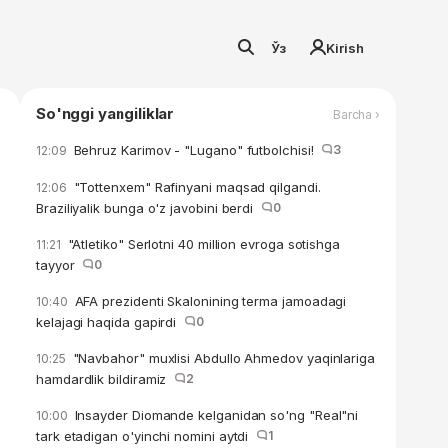
Ўз
Kirish
So'nggi yangiliklar
Barcha ›
Behruz Karimov - "Lugano" futbolchisi!
3
12:09
"Tottenxem" Rafinyani maqsad qilgandi.
12:06
Braziliyalik bunga o'z javobini berdi
0
"Atletiko" Serlotni 40 million evroga sotishga
11:21
tayyor
0
AFA prezidenti Skalonining terma jamoadagi
10:40
kelajagi haqida gapirdi
0
"Navbahor" muxlisi Abdullo Ahmedov yaqinlariga
10:25
hamdardlik bildiramiz
2
Insayder Diomande kelganidan so'ng "Real"ni
10:00
tark etadigan o'yinchi nomini aytdi
1