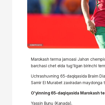
Marokash terma jamoasi Jahon chempiona
barchasi chet elda tug'ilgan birinchi ter
Uchrashuvning 65-daqiqasida Braim Dia
Samir El Murabet zaxiradan maydonga t
O'yinning 65-daqiqasida Marokash ter
Yassin Bunu (Kanada).