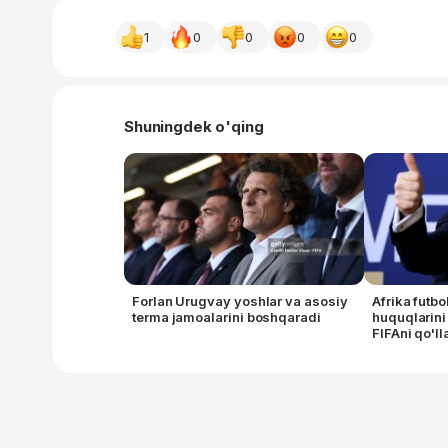
1
0
0
0
0
Shuningdek o'qing
Forlan Urugvay yoshlar va asosiy
Afrika futb
terma jamoalarini boshqaradi
huquqlarini 
FIFAni qo'l