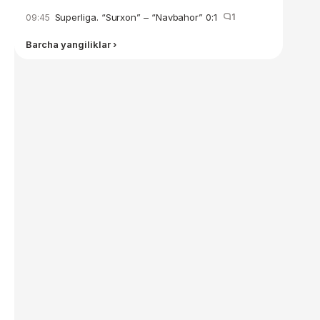
Superliga. “Surxon” – “Navbahor” 0:1
1
09:45
Barcha yangiliklar ›