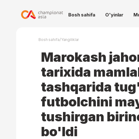
Bosh sahifa
O'yinlar
M
/
Bosh sahifa
Yangiliklar
Marokash jaho
tarixida maml
tashqarida tug'
futbolchini m
tushirgan biri
bo'ldi