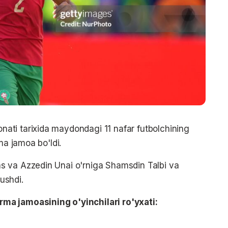
ti tarixida maydondagi 11 nafar futbolchining
ma jamoa bo'ldi.
s va Azzedin Unai o'rniga Shamsdin Talbi va
ushdi.
ma jamoasining o'yinchilari ro'yxati: