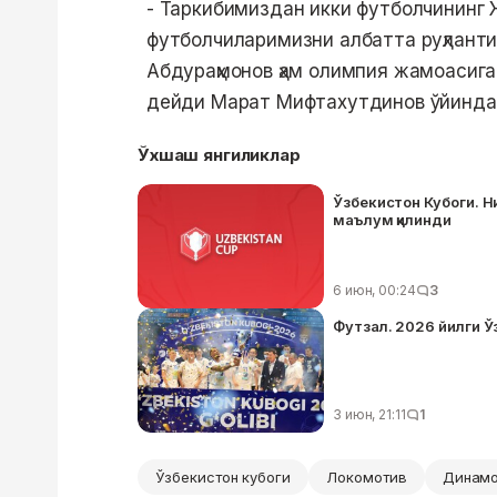
- Таркибимиздан икки футболчининг
футболчиларимизни албатта руҳланти
Абдураҳмонов ҳам олимпия жамоасига
дейди Марат Мифтахутдинов ўйиндан
Ўхшаш янгиликлар
Ўзбекистон Кубоги. 
маълум қилинди
6 июн, 00:24
3
Футзал. 2026 йилги Ў
3 июн, 21:11
1
Ўзбекистон кубоги
Локомотив
Динам