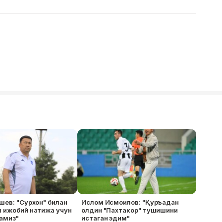
шев: "Сурхон" билан
Ислом Исмоилов: "Қуръадан
м ижобий натижа учун
олдин "Пахтакор" тушишини
ламиз"
истаган эдим"