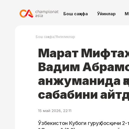
Бош саҳифа
Ўйинлар
М
/
Бош саҳифа
Янгиликлар
Марат Мифта
Вадим Абрамо
анжуманида қ
сабабини айт
15 май 2026, 22:11
Ўзбекистон Кубоги гуруҳ босқичи 2