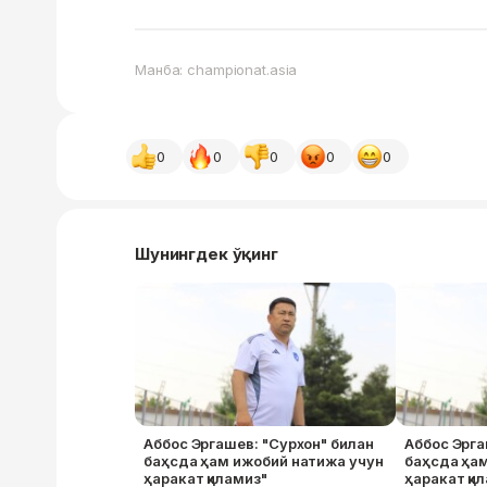
Манба: championat.asia
0
0
0
0
0
Шунингдек ўқинг
Аббос Эргашев: "Сурхон" билан
Аббос Эрга
баҳсда ҳам ижобий натижа учун
баҳсда ҳа
ҳаракат қиламиз"
ҳаракат қи