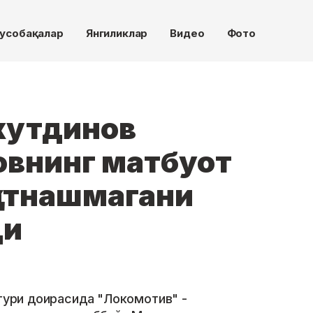
усобақалар
Янгиликлар
Видео
Фото
хутдинов
внинг матбуот
атнашмагани
ди
-тури доирасида "Локомотив" -