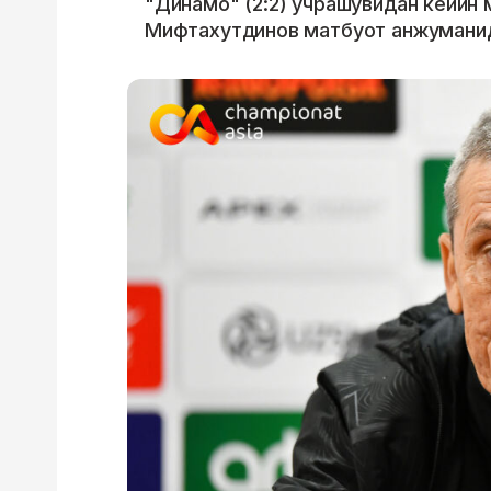
"Динамо" (2:2) учрашувидан кейин
Мифтахутдинов матбуот анжуманид