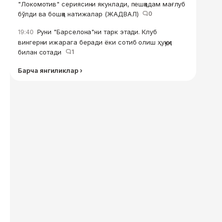
"Локомотив" сериясини якунлади, пешқадам мағлуб
бўлди ва бошқа натижалар (ЖАДВАЛ)
0
Руни "Барселона"ни тарк этади. Клуб
19:40
вингерни ижарага беради ёки сотиб олиш ҳуқуқи
билан сотади
1
Барча янгиликлар ›