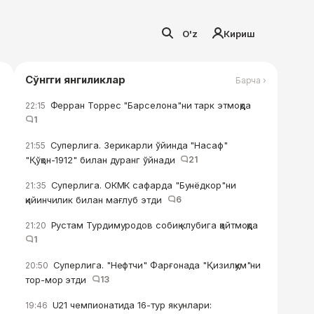
O'z
Кириш
Сўнгги янгиликлар
Барча ›
Ферран Торрес "Барселона"ни тарк этмоқда
22:15
1
Суперлига. Зерикарли ўйинда "Насаф"
21:55
"Қўқон-1912" билан дуранг ўйнади
21
Суперлига. ОКМК сафарда "Бунёдкор"ни
21:35
қийинчилик билан мағлуб этди
6
Рустам Турдимуродов собиқ клубига қайтмоқда
21:20
1
Суперлига. "Нефтчи" Фарғонада "Қизилқум"ни
20:50
тор-мор этди
13
U21 чемпионатида 16-тур якунлари:
19:46