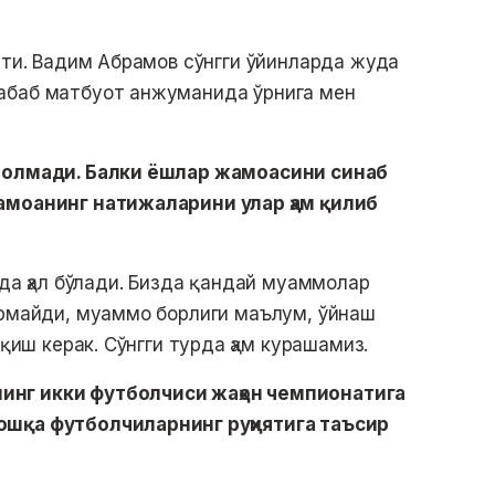
япти. Вадим Абрамов сўнгги ўйинларда жуда
абаб матбуот анжуманида ўрнига мен
а олмади. Балки ёшлар жамоасини синаб
амоанинг натижаларини улар ҳам қилиб
рда ҳал бўлади. Бизда қандай муаммолар
армайди, муаммо борлиги маълум, ўйнаш
иқиш керак. Сўнгги турда ҳам курашамиз.
инг икки футболчиси жаҳон чемпионатига
ошқа футболчиларнинг руҳиятига таъсир