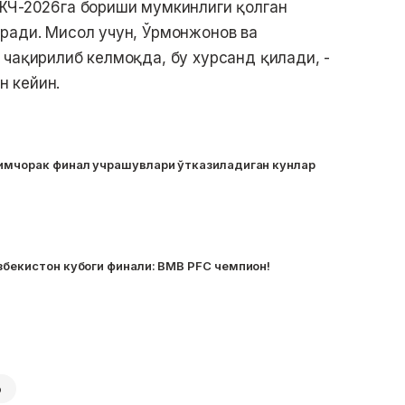
 ЖЧ-2026га бориши мумкинлиги қолган
ради. Мисол учун, Ўрмонжонов ва
 чақирилиб келмоқда, бу хурсанд қилади, -
 кейин.
Нимчорак финал учрашувлари ўтказиладиган кунлар
збекистон кубоги финали: BMB PFC чемпион!
о