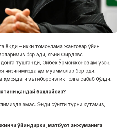
рга ёқди – икки томонлама жанговар ўйин
моларимиз бор эди, яъни Фирдавс
йдонга тушганди, Ойбек Ўрмонжонов ҳам узоқ
я чизиғимизда ҳам муаммолар бор эди.
 ҳимоядаги эътиборсизлик голга сабаб бўлди.
ятини қандай баҳолайсиз?
қўлимизда эмас. Энди сўнгги турни кутамиз,
ккинчи ўйиндирки, матбуот анжуманига