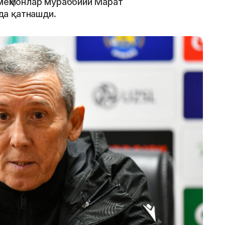
 меҳмонлар мураббийи Марат
а қатнашди.