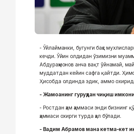
- Ўйлайманки, бугунги баҳс мухлисла
кечди. Ўйин олдидан ўзимизни муам
Абдураҳмонов анча вақт ўйнамай, ма
муддатдан кейин сафга қайтди. Ҳимо
Ҳисобда олдинда эдик, аммо охирида
- Жамоанинг гуруҳдан чиқиш имкони
- Ростдан ҳам ҳаммаси энди бизнинг 
ҳаммаси охирги турда ҳал бўлади.
- Вадим Абрамов мана кетма-кет и