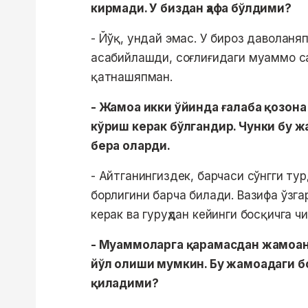
кирмади. У биздан ҳафа бўлдими?
- Йўқ, ундай эмас. У бироз даволан
асабийлашди, соғлиғидаги муаммо с
қатнашяпман.
- Жамоа икки ўйинда ғалаба қозон
кўриш керак бўлгандир. Чунки бу ж
бера оларди.
- Айтганингиздек, барчаси сўнгги ту
борлигини барча билади. Вазифа ўзг
керак ва гуруҳдан кейинги босқичга ч
- Муаммоларга қарамасдан жамоан
йўл олиши мумкин. Бу жамоадаги б
қиладими?