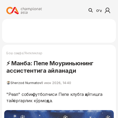
O'z
/
Бош саҳифа
Янгиликлар
⚡️ Манба: Пепе Моуриньюнинг
ассистентига айланади
Sherzod Nurmatov
8 июн 2026, 14:40
"Реал" собиқ футболчиси Пепе клубга қайтишга
тайёргарлик кўрмоқда.