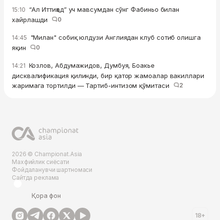
“Ал Иттиҳод” уч мавсумдан сўнг Фабиньо билан
15:10
хайрлашди
0
"Милан" собиқ юлдузи Англиядан клуб сотиб олишга
14:45
яқин
0
Козлов, Абдумажидов, Думбуя, Боакье
14:21
дисквалификация қилинди, бир қатор жамоалар вакиллари
жаримага тортилди — Тартиб-интизом қўмитаси
2
2026 © Championat.Asia
Махфийлик сиёсати
Фойдаланувчи шартномаси
Сайтда реклама
Қора фон
18+