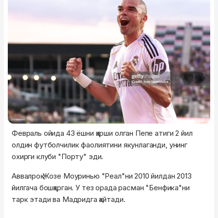
Февраль ойида 43 ёшни қарши олган Пепе атиги 2 йил
олдин футболчилик фаолиятини якунлаганди, унинг
охирги клуби "Порту" эди.
Аввалроқ Жозе Моуринью "Реал"ни 2010 йилдан 2013
йилгача бошқарган. У тез орада расман "Бенфика"ни
тарк этади ва Мадридга қайтади.