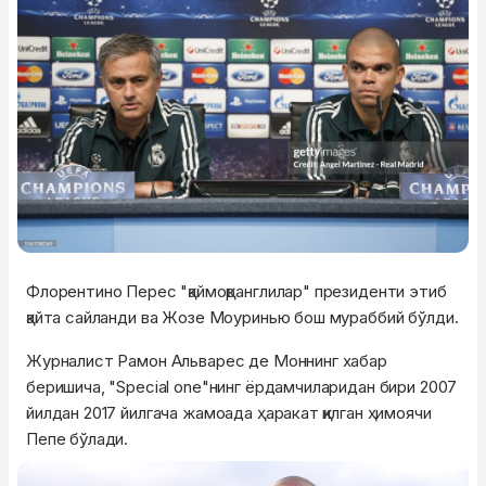
Флорентино Перес "қаймоқранглилар" президенти этиб
қайта сайланди ва Жозе Моуринью бош мураббий бўлди.
Журналист Рамон Альварес де Моннинг хабар
беришича, "Special one"нинг ёрдамчиларидан бири 2007
йилдан 2017 йилгача жамоада ҳаракат қилган ҳимоячи
Пепе бўлади.