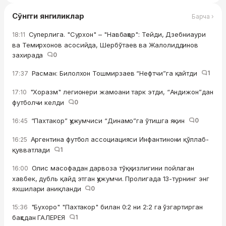
Сўнгги янгиликлар
Барча ›
Суперлига. "Сурхон" – "Навбаҳор": Тейди, Дзебниаури
18:11
ва Темирхонов асосийда, Шербўтаев ва Жалолиддинов
захирада
0
Расман: Билолхон Тошмирзаев “Нефтчи”га қайтди
1
17:37
"Хоразм" легионери жамоани тарк этди, “Андижон”дан
17:10
футболчи келди
0
“Пахтакор” ҳужумчиси “Динамо”га ўтишга яқин
0
16:45
Аргентина футбол ассоциацияси Инфантинони қўллаб-
16:25
қувватлади
1
Олис масофадан дарвоза тўққизлигини пойлаган
16:00
хавбек, дубль қайд этган ҳужумчи. Пролигада 13-турнинг энг
яхшилари аниқланди
0
"Бухоро" "Пахтакор" билан 0:2 ни 2:2 га ўзгартирган
15:36
баҳсдан ГАЛЕРЕЯ
1