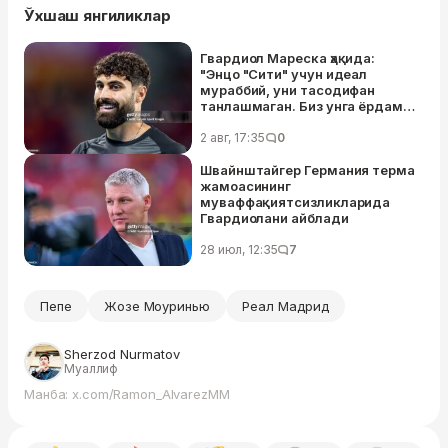
Ўхшаш янгиликлар
Гвардиол Мареска ҳақида:
"Энцо "Сити" учун идеал
мураббий, уни тасодифан
танлашмаган. Биз унга ёрдам
беришимиз ва янги ғояларга
мослашишимиз керак — бу
2 авг, 17:35
0
вақт талаб қилади"
Швайнштайгер Германия терма
жамоасининг
муваффақиятсизликларида
Гвардиолани айблади
28 июл, 12:35
7
Пепе
Жозе Моуринью
Реал Мадрид
Sherzod Nurmatov
Муаллиф
Манба: x.com/Ramon_AlvarezMM