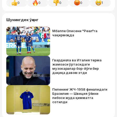
0
0
0
0
1
Шунингдек ўқинг
Мбаппе Олисени "Реал"га
чақирмоқда
Гвардиола ва Италия терма
жамоаси ўртасидаги
музокаралар бор-йўғи бир
дақиқа давом этди
Пеленинг ЖЧ-1958 финалидаги
Бразилия — Швеция ўйини
либоси жуда қимматга
сотилди