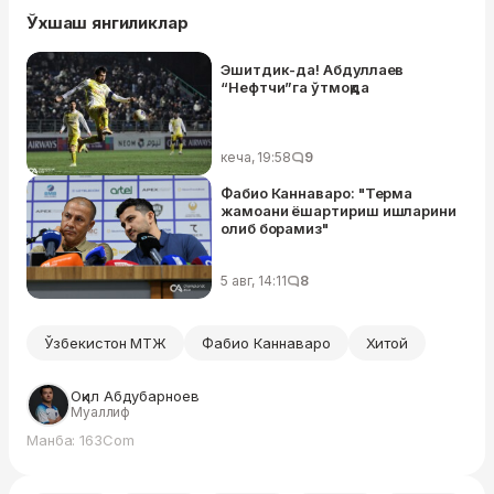
Ўхшаш янгиликлар
Эшитдик-да! Абдуллаев
“Нефтчи”га ўтмоқда
кеча, 19:58
9
Фабио Каннаваро: "Терма
жамоани ёшартириш ишларини
олиб борамиз"
5 авг, 14:11
8
Ўзбекистон МТЖ
Фабио Каннаваро
Хитой
Оқил Абдубарноев
Муаллиф
Манба: 163Com