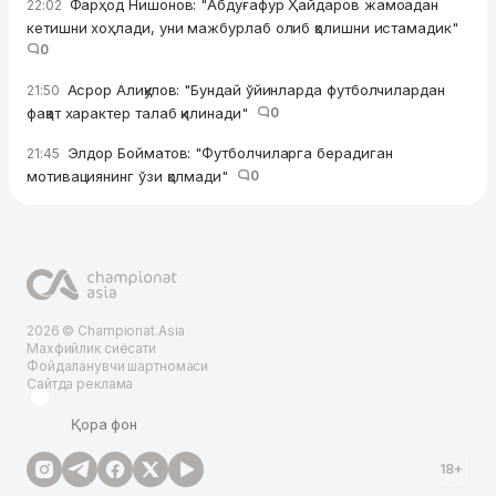
Фарҳод Нишонов: "Абдуғафур Ҳайдаров жамоадан
22:02
кетишни хоҳлади, уни мажбурлаб олиб қолишни истамадик"
0
Асрор Алиқулов: "Бундай ўйинларда футболчилардан
21:50
фақат характер талаб қилинади"
0
Элдор Бойматов: "Футболчиларга берадиган
21:45
мотивациянинг ўзи қолмади"
0
2026 © Championat.Asia
Махфийлик сиёсати
Фойдаланувчи шартномаси
Сайтда реклама
Қора фон
18+