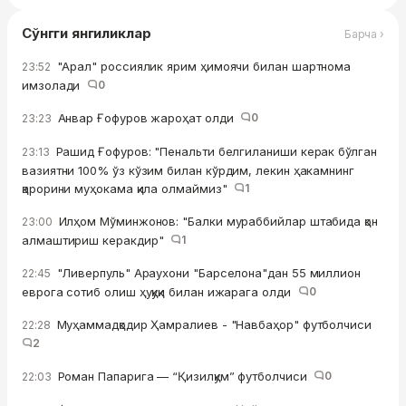
Сўнгги янгиликлар
Барча ›
"Арал" россиялик ярим ҳимоячи билан шартнома
23:52
имзолади
0
Анвар Ғофуров жароҳат олди
0
23:23
Рашид Ғофуров: "Пенальти белгиланиши керак бўлган
23:13
вазиятни 100% ўз кўзим билан кўрдим, лекин ҳакамнинг
қарорини муҳокама қила олмаймиз"
1
Илҳом Мўминжонов: "Балки мураббийлар штабида қон
23:00
алмаштириш керакдир"
1
"Ливерпуль" Араухони "Барселона"дан 55 миллион
22:45
еврога сотиб олиш ҳуқуқи билан ижарага олди
0
Муҳаммадқодир Ҳамралиев - "Навбаҳор" футболчиси
22:28
2
Роман Папарига — “Қизилқум” футболчиси
0
22:03