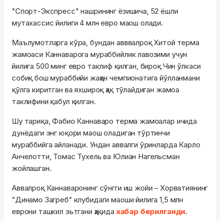
"Спорт-Экспресс" нашрининг ёзишича, 52 ёшли
мутахассис йилиги 4 млн евро маош олади.
Маълумотларга кўра, бундан авввалроқ Хитой терма
жамоаси Каннаварога мураббийлик лавозими учун
йилига 500 минг евро таклиф қилган, бироқ Чин ўлкаси
собиқ бош мураббийи жаҳон чемпионатига йўлланмани
қўлга киритган ва яхшироқ ҳақ тўлайдиган жамоа
таклифини қабул қилган.
Шу тариқа, Фабио Каннаваро терма жамоалар ичида
дунёдаги энг юқори маош оладиган тўртинчи
мураббийга айланади. Ундан аввалги ўринларда Карло
Анчелотти, Томас Тухель ва Юлиан Нагельсман
жойлашган.
Аввалроқ Каннаваронинг сўнгги иш жойи – Хорватиянинг
"Динамо Загреб" клубидаги маоши йилига 1,5 млн
еврони ташкил эьтгани ҳақида
хабар берилганди
.