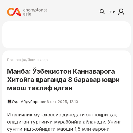
O'z
/
Бош саҳифа
Янгиликлар
Манба: Ўзбекистон Каннаварога
Хитойга қараганда 8 баравар юқори
маош таклиф қилган
Оқил Абдубарноев
6 окт 2025, 12:10
Италиялик мутахассис дунёдаги энг юқори ҳақ
оладиган тўртинчи мураббийга айланади. Унинг
сўнгги иш жойидаги маоши 1,5 млн еврони