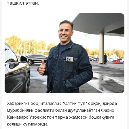
ташкил этган.
Хабарингиз бор, италиялик "Олтин тўп" соҳиби, ҳозирда
мураббийлик фаолияти билан шуғулланаётган Фабио
Каннаваро Ўзбекистон терма жамоаси бошқақувига
келиши кутилмоқда.