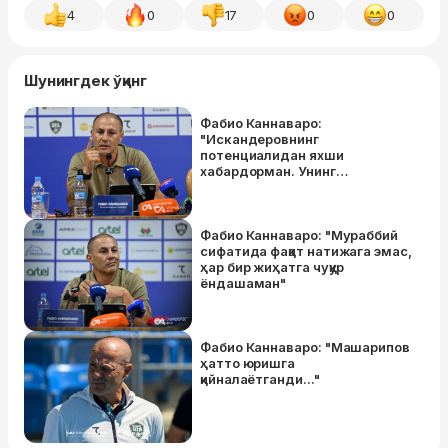
4
0
17
0
0
Шунингдек ўқинг
Фабио Каннаваро:
"Искандеровнинг
потенциалидан яхши
хабардорман. Унинг
даражасини билган ҳолда
ЖЧга олиб борганман"
Фабио Каннаваро: "Мураббий
сифатида фақат натижага эмас,
ҳар бир жиҳатга чуқур
ёндашаман"
Фабио Каннаваро: "Машарипов
ҳатто юришга
қийналаётганди..."