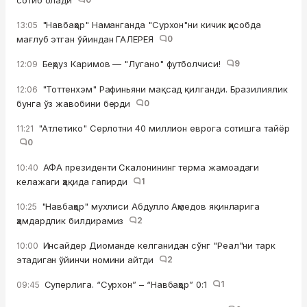
"Навбаҳор" Наманганда "Сурхон"ни кичик ҳисобда
13:05
мағлуб этган ўйиндан ГАЛЕРЕЯ
0
Беҳруз Каримов — "Лугано" футболчиси!
9
12:09
"Тоттенхэм" Рафиньяни мақсад қилганди. Бразилиялик
12:06
бунга ўз жавобини берди
0
"Атлетико" Серлотни 40 миллион еврога сотишга тайёр
11:21
0
АФА президенти Скалонининг терма жамоадаги
10:40
келажаги ҳақида гапирди
1
"Навбаҳор" мухлиси Абдулло Аҳмедов яқинларига
10:25
ҳамдардлик билдирамиз
2
Инсайдер Диоманде келганидан сўнг "Реал"ни тарк
10:00
этадиган ўйинчи номини айтди
2
Суперлига. “Сурхон” – “Навбаҳор” 0:1
1
09:45