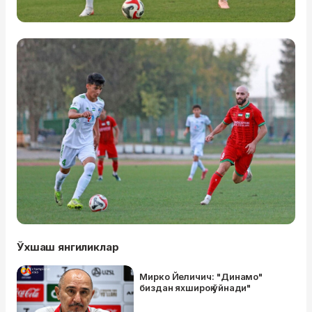
Ўхшаш янгиликлар
Мирко Йеличич: "Динамо"
биздан яхшироқ ўйнади"