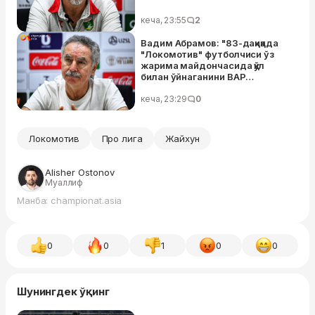
кеча, 23:55
2
Вадим Абрамов: "83-дақиқада
"Локомотив" футболчиси ўз
жарима майдончасида қўл
билан ўйнаганини ВАР
кўрмади"
кеча, 23:29
0
Локомотив
Про лига
Жайхун
Alisher Ostonov
Муаллиф
Манба: championat.asia
0
0
1
0
0
Шунингдек ўқинг