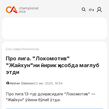
O'z
/
Бош саҳифа
Янгиликлар
Про лига. "Локомотив"
"Жайхун"ни йирик ҳисобда мағлуб
этди
Alisher Ostonov
23 авг 2025, 19:54
Про лига 13-тур доирасидаги "Локомотив" —
"Жайхун" ўйини бўлиб ўтди.