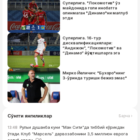
Суперлига. "Локомотив" ўз
майдонида голи инобатга
олинмаган "Динамо"ни мағлуб
этди
Суперлига. 16-тур
дисквалификациялари:
“Андижон”, “Локомотив” ва
“Динамо” йўқотишларга эга
Мирко Йеличич: "Бухоро"нинг
3-ўринда туриши бежиз эмас"
Сўнгги янгиликлар
Барча ›
Рульи душанба куни "Ман Сити"да тиббий кўрикдан
13:48
ўтади. Клуб "Марсель” дарвозабонини 3,5 миллион еврога
сотиб олади
0