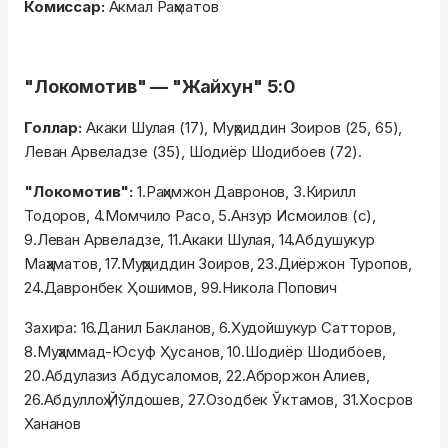
Комиссар:
Акмал Раҳматов
"Локомотив" — "Жайхун" 5:0
Голлар:
Акаки Шулая (17), Муҳриддин Зоиров (25, 65),
Леван Арвеладзе (35), Шодиёр Шодибоев (72).
"Локомотив":
1.Раҳимжон Давронов, 3.Кирилл
Тодоров, 4.Момчило Расо, 5.Анзур Исмоилов (с),
9.Леван Арвеладзе, 11.Акаки Шулая, 14.Абдушукур
Маҳаматов, 17.Муҳриддин Зоиров, 23.Диёржон Туропов,
24.Давронбек Ҳошимов, 99.Никола Попович
Захира: 16.Данил Бакланов, 6.Худойшукур Сатторов,
8.Муҳаммад-Юсуф Ҳусанов, 10.Шодиёр Шодибоев,
20.Абдулазиз Абдусаломов, 22.Аброржон Алиев,
26.Абдуллоҳ Йўлдошев, 27.Озодбек Ўктамов, 31.Хосров
Хананов