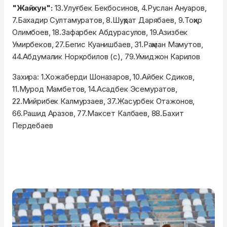
"Жайхун":
13.Улуғбек Бекбосинов, 4.Руслан Ануаров,
7.Бахадир Султамуратов, 8.Шуҳрат Дарябаев, 9.Тоҳир
Олимбоев, 18.Зафарбек Абдурасулов, 19.Азизбек
Умирбеков, 27.Бегис Куанишбаев, 31.Раҳман Мамутов,
44.Абдумалик Норқобилов (с), 79.Умиджон Карилов
Захира: 1.Хожаберди Шоназаров, 10.Айбек Сдиков,
11.Мурод Мамбетов, 14.Асадбек Эсемуратов,
22.Мийрибек Калмурзаев, 37.Жасурбек Отажонов,
66.Рашид Аразов, 77.Максет Калбаев, 88.Бахит
Пердебаев