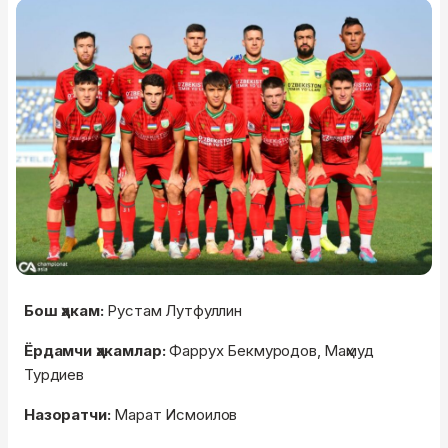
Бош ҳакам:
Рустам Лутфуллин
Ёрдамчи ҳакамлар:
Фаррух Бекмуродов, Маҳмуд
Турдиев
Назоратчи:
Марат Исмоилов