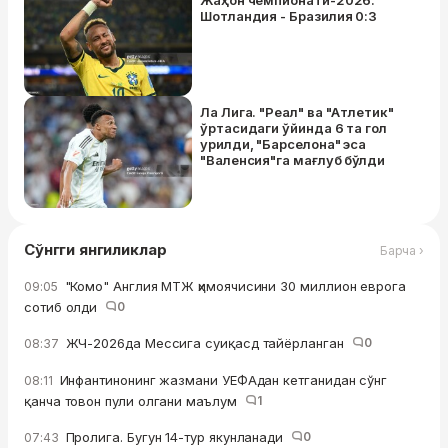
Жаҳон чемпионати-2026.
Шотландия - Бразилия 0:3
Ла Лига. "Реал" ва "Атлетик"
ўртасидаги ўйинда 6 та гол
урилди, "Барселона" эса
"Валенсия"га мағлуб бўлди
Сўнгги янгиликлар
Барча ›
"Комо" Англия МТЖ ҳимоячисини 30 миллион еврога
09:05
сотиб oлди
0
ЖЧ-2026да Мессига суиқасд тайёрланган
0
08:37
Инфантинонинг жазмани УЕФАдан кетганидан сўнг
08:11
қанча товон пули олгани маълум
1
Пролига. Бугун 14-тур якунланади
0
07:43