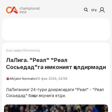
O'z
/
Бош саҳифа
Янгиликлар
ЛаЛига. "Реал" "Реал
Сосьедад"га имконият қолдирмади
Mirjalol Normatov
15 фев 2026, 02:58
ЛаЛиганинг 24-тури доирасидаги "Реал" - "Реал
Сосьедад" баҳси якунига етди.