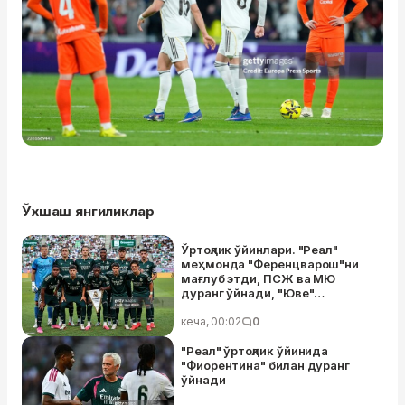
Ўхшаш янгиликлар
Ўртоқлик ўйинлари. "Реал"
меҳмонда "Ференцварош"ни
мағлуб этди, ПСЖ ва МЮ
дуранг ўйнади, "Юве"
"Интер"га мағлуб бўлди,
"Челси" "Милан"ни таслим этди
кеча, 00:02
0
"Реал" ўртоқлик ўйинида
"Фиорентина" билан дуранг
ўйнади