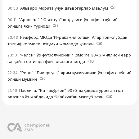
Альваро Мората учун даъвогарлар маълум
1
00:50
"Арсенал" "Ювентус" юлдузини ўз сафига қўшиб
00:11
олишга яқин турибди
1
Рэшфорд МЮда 14-рақамни олади. Агар топ-клубдан
23:43
таклиф келмаса, ҳужумчи жамоада қолади
0
"Челси" ўз футболчисини "Комо"га 30+6 миллион евро
23:10
ва қайта сотишда фоиз эвазига сотди
0
"Реал" "Ливерпуль” ярим ҳимоячисини ўз сафига қўшиб
22:34
олиши мумкин
2
Пролига. “Каттақўрғон” 90+3 дақиқада урилган гол
21:46
эвазига ўз майдонида “Жайхун”ни мағлуб этди
0