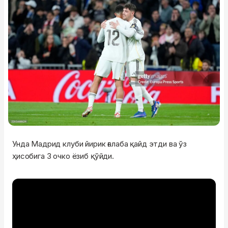
Унда Мадрид клуби йирик ғалаба қайд этди ва ўз
ҳисобига 3 очко ёзиб қўйди.