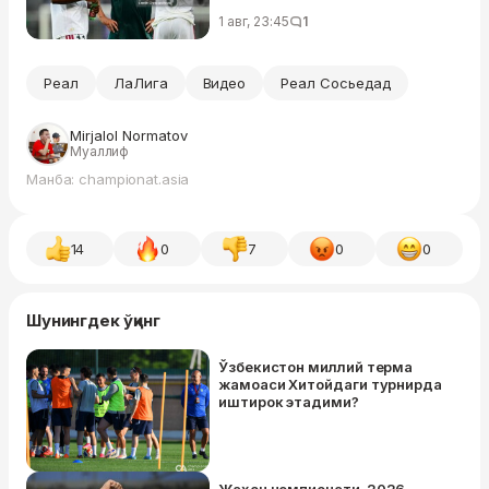
1 авг, 23:45
1
Реал
ЛаЛига
Видео
Реал Сосьедад
Mirjalol Normatov
Муаллиф
Манба: championat.asia
14
0
7
0
0
Шунингдек ўқинг
Ўзбекистон миллий терма
жамоаси Хитойдаги турнирда
иштирок этадими?