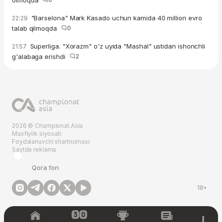
"Barselona" Mark Kasado uchun kamida 40 million evro
22:29
talab qilmoqda
0
Superliga. "Xorazm" o'z uyida "Mashal" ustidan ishonchli
21:57
g'alabaga erishdi
2
2026 © Championat.Asia
Maxfiylik siyosati
Foydalanuvchi shartnomasi
Saytda reklama
Qora fon
18+