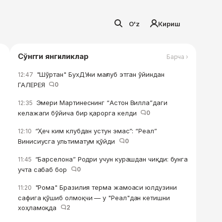
O'z
Кириш
Сўнгги янгиликлар
Барча ›
"Шўртан" БухДУни мағлуб этган ўйиндан
12:47
ГАЛЕРЕЯ
0
Эмери Мартинеснинг “Астон Вилла”даги
12:35
келажаги бўйича бир қарорга келди
0
“Ҳеч ким клубдан устун эмас”: “Реал”
12:10
Винисиусга ультиматум қўйди
0
“Барселона” Родри учун курашдан чиқди: бунга
11:45
учта сабаб бор
0
"Рома" Бразилия терма жамоаси юлдузини
11:20
сафига қўшиб олмоқчи — у "Реал"дан кетишни
хоҳламоқда
2