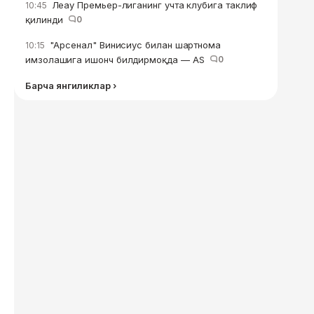
Леау Премьер-лиганинг учта клубига таклиф
10:45
қилинди
0
"Арсенал" Винисиус билан шартнома
10:15
имзолашига ишонч билдирмоқда — AS
0
Барча янгиликлар ›