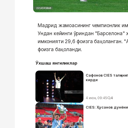
Мадрид жамоасининг чемпионлик имко
Ундан кейинги ўриндан "Барселона" 
имконияти 29,6 фоизга баҳоланган. "
фоизга баҳоланди.
Ўхшаш янгиликлар
Сафонов CIES талқиниг
кирди
4 июн, 09:45
4
CIES: Ҳусанов дунёни