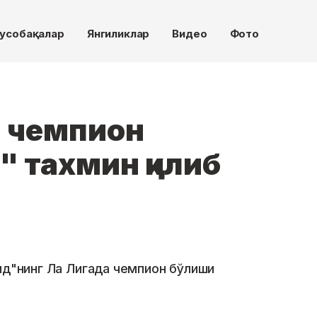
усобақалар
Янгиликлар
Видео
Фото
м чемпион
" тахмин қилиб
ид"нинг Ла Лигада чемпион бўлиши