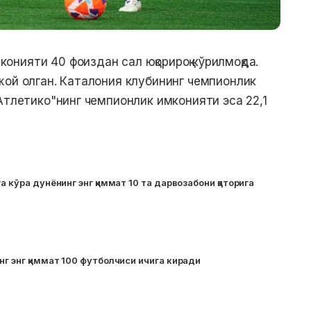
нияти 40 фоиздан сал юқорироқ кўрилмоқда.
жой олган. Каталония клубининг чемпионлик
Атлетико"нинг чемпионлик имконияти эса 22,1
а кўра дунёнинг энг қиммат 10 та дарвозабони қаторига
нг энг қиммат 100 футболчиси ичига киради