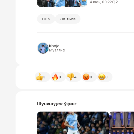
4 июн, 00:22
2
CIES
Ла Лига
Khoja
Муаллиф
3
0
4
0
0
Шунингдек ўқинг