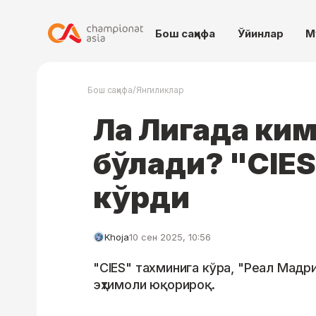
Бош саҳифа
Ўйинлар
М
/
Бош саҳифа
Янгиликлар
Ла Лигада ки
бўлади? "CIES
кўрди
Khoja
10 сен 2025, 10:56
"CIES" тахминига кўра, "Реал Мадр
эҳтимоли юқорироқ.