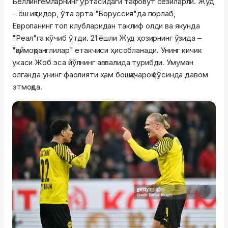
Беллингемларнинг ўртасидаги тафовут сезиларли. Жуд
– ёш иқтидор, ўта эрта "Боруссия"да порлаб,
Европанинг топ клубларидан таклиф олди ва якунда
"Реал"га кўчиб ўтди. 21 ёшли Жуд ҳозирнинг ўзида –
"қаймоқранглилар" етакчиси ҳисобланади. Унинг кичик
укаси Жоб эса йўлнинг аввалида турибди. Умуман
олганда унинг фаолияти ҳам бошқачароқ йўсинда давом
этмоқда.