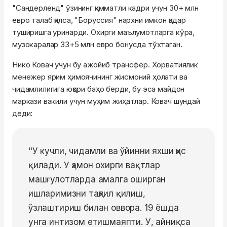
"Сандерленд" ўзининг қимматли кадри учун 30+ млн
евро талаб қилса, "Боруссия" нархни имкон қадар
туширишга уринарди. Охирги маълумотларга кўра,
музокаралар 33+5 млн евро бонусда тўхтаган.
Нико Ковач учун бу ажойиб трансфер. Хорватиялик
менежер ярим ҳимоячининг жисмоний ҳолати ва
чидамлилигига юқори баҳо берди, бу эса майдон
маркази вакили учун муҳим жиҳатлар. Ковач шундай
деди:
"У кучли, чидамли ва ўйинни яхши ҳис
қилади. У ҳамон охирги вақтлар
машғулотларда амалга оширган
ишларимизни таҳлил қилиш,
ўзлаштириш билан оввора. 19 ёшда
унга интизом етишмаяпти. У, айниқса