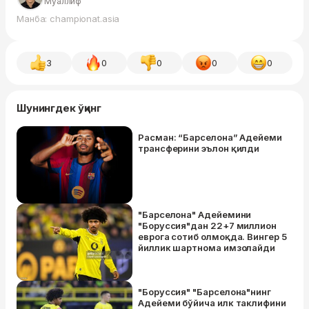
Муаллиф
Манба: championat.asia
3
0
0
0
0
Шунингдек ўқинг
Расман: “Барселона” Адейеми
трансферини эълон қилди
"Барселона" Адейемини
"Боруссия"дан 22+7 миллион
еврога сотиб олмоқда. Вингер 5
йиллик шартнома имзолайди
"Боруссия" "Барселона"нинг
Адейеми бўйича илк таклифини