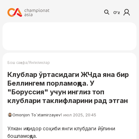
O'z
/
Бош саҳифа
Янгиликлар
Клублар ўртасидаги ЖЧда яна бир
Беллингем порламоқда. У
"Боруссия" учун инглиз топ
клублари таклифларини рад этган
Omonjon To`xtamirzayev
1 июл 2025, 20:45
Улкан иқтидор соҳиби янги клубдаги йўлини
бошламоқда.