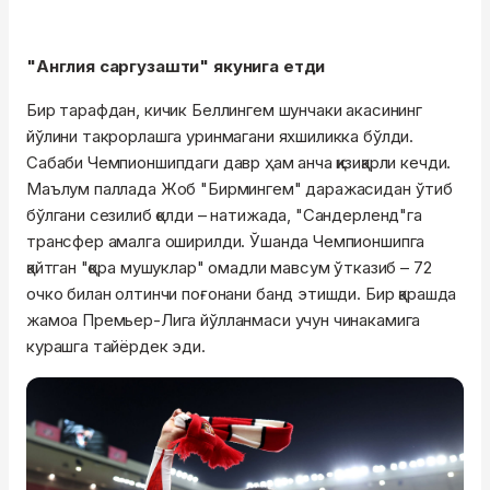
"Англия саргузашти" якунига етди
Бир тарафдан, кичик Беллингем шунчаки акасининг
йўлини такрорлашга уринмагани яхшиликка бўлди.
Сабаби Чемпионшипдаги давр ҳам анча қизиқарли кечди.
Маълум паллада Жоб "Бирмингем" даражасидан ўтиб
бўлгани сезилиб қолди – натижада, "Сандерленд"га
трансфер амалга оширилди. Ўшанда Чемпионшипга
қайтган "қора мушуклар" омадли мавсум ўтказиб – 72
очко билан олтинчи поғонани банд этишди. Бир қарашда
жамоа Премьер-Лига йўлланмаси учун чинакамига
курашга тайёрдек эди.