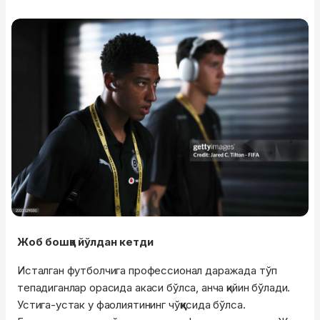
Жоб бошқа йўлдан кетди
Исталган футболчига профессионал даражада тўп
тепадиганлар орасида акаси бўлса, анча қийин бўлади.
Устига-устак у фаолиятининг чўққисида бўлса.