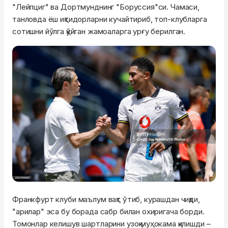
"Лейпциг" ва Дортмунднинг "Боруссия"си. Чамаси,
танловда ёш иқтидорларни кучайтириб, топ-клубларга
сотишни йўлга қўйган жамоаларга урғу берилган.
Франкфурт клуби маълум вақт ўтиб, курашдан чиқди,
"арилар" эса бу борада сабр билан охиригача борди.
Томонлар келишув шартларини узоқ муҳокама қилишди –