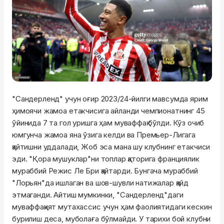
"Сандерленд" учун оғир 2023/24-йилги мавсумда ярим
ҳимоячи жамоа етакчисига айланди чемпионатнинг 45
ўйинида 7 та гол уришга ҳам муваффақ бўлди. Кўз очиб
юмгунча жамоа яна ўзига келди ва Премьер-Лигага
қайтишни уддалади, Жоб эса мана шу клубнинг етакчиси
эди. "Қора мушуклар"ни топлар қаторига франциялик
мураббий Режис Ле Бри қайтарди. Бунгача мураббий
"Лорьян"да ишлаган ва шов-шувли натижалар қайд
этмаганди. Айтиш мумкинки, "Сандерленд"даги
муваффақият мутахассис учун ҳам фаолиятидаги кескин
бурилиш деса, муболаға бўлмайди. У тарихи бой клубни