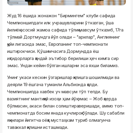
Жуд 16 ёшида жонажон "Бирмингем" клуби сафида
Чемпионшипдаги илк учрашувларини ўтказган, ўша
йилиёқ асосий жамоа сафида тўлиқ мавсум ўтказиб, 17га
тўлмай Дортмундга йўл олади – "арилар", Англиянинг
қуйи лигасида эмас, Европанинг топ-чемпионати
иштирокчиси. Қўшимчасига Дормундда ёш
иқтидорларга қандай эътибор берилиши ҳеч кимга сир
эмас. Ундан кейин бўлган ишларни эса яхши биламиз.
Унинг укаси кескин ўзгаришлар қилишга шошилмади ва
деярли 19 ёшгача туманли Альбионда қолди.
Чемпионшипда хавбек уч мавсум тўп тепди. Бу
вазиятнинг мантиқий изоҳи ҳам йўқ эмас – Жоб қаерда
бўлмасин, акаси билан солиштираверишади, аммо топ-
чемпионатда босим янада кучлироқ бўлади. Шу сабабли
яқинлари йигитча оёққа мустаҳкам туриб олмагунча
таваккал қилишни исташмади.