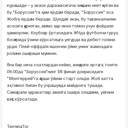
курашади – у акаси даражасигача чиқишни ният қилган ва
бу "Боруссия"га ҳам ёрдам беради, "Боруссия" эса
Жобга ёрдам беради. Шундай экан, бу таваккалчилик
асосига қурилган, аммо ҳар икки томон учун фойдали
ҳамкорлик. Клублар ўртасидаги ЖЧда футболчи гуруҳ
босқичида ўзини кўрсатишга улгурди ва дебют голини
урди. Плей-оффдаги ишончли ўйин унинг жамоадаги
ролини ошириши мумкин.
Яна бир неча соатлардан кейин, аниқроғи эртага тонгги
06:00да "Боруссия"нинг 1/8 финал доирасидаги
"Монтеррей"га қарши ўйини старт олади. Жоб катта
эҳтимол билан бу учрашувда майдонга тушади.
Самарали ҳаракатлар амалга ошира оладими, уёғини
вақт кўрсатади.
TerminaTor