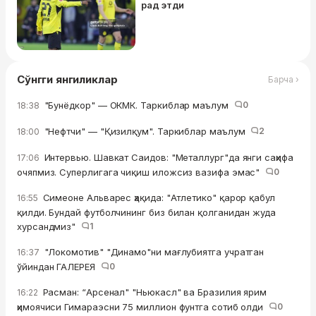
рад этди
Сўнгги янгиликлар
Барча ›
"Бунёдкор" — ОКМК. Таркиблар маълум
0
18:38
"Нефтчи" — "Қизилқум". Таркиблар маълум
2
18:00
Интервью. Шавкат Саидов: "Металлург"да янги саҳифа
17:06
очяпмиз. Суперлигага чиқиш иложсиз вазифа эмас"
0
Симеоне Альварес ҳақида: "Атлетико" қарор қабул
16:55
қилди. Бундай футболчининг биз билан қолганидан жуда
хурсандмиз"
1
"Локомотив" "Динамо"ни мағлубиятга учратган
16:37
ўйиндан ГАЛЕРЕЯ
0
Расман: “Арсенал" "Ньюкасл" ва Бразилия ярим
16:22
ҳимоячиси Гимараэсни 75 миллион фунтга сотиб олди
0