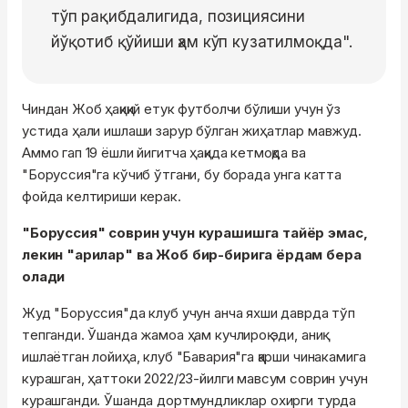
тўп рақибдалигида, позициясини
йўқотиб қўйиши ҳам кўп кузатилмоқда".
Чиндан Жоб ҳақиқий етук футболчи бўлиши учун ўз
устида ҳали ишлаши зарур бўлган жиҳатлар мавжуд.
Аммо гап 19 ёшли йигитча ҳақида кетмоқда ва
"Боруссия"га кўчиб ўтгани, бу борада унга катта
фойда келтириши керак.
"Боруссия" соврин учун курашишга тайёр эмас,
лекин "арилар" ва Жоб бир-бирига ёрдам бера
олади
Жуд "Боруссия"да клуб учун анча яхши даврда тўп
тепганди. Ўшанда жамоа ҳам кучлироқ эди, аниқ
ишлаётган лойиҳа, клуб "Бавария"га қарши чинакамига
курашган, ҳаттоки 2022/23-йилги мавсум соврин учун
курашганди. Ўшанда дортмундликлар охирги турда