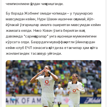
чемпионликни қўлдан чиқаришганди.
Бу борада Жобнинг омади чопмади – у тушунарсиз
мавсумдан кейин, Нури Шахин ишончни оқламай, йўл-
йўлакай ўзгаришлар амалга оширилган мавсумдан кейин
жамоага келди. Нико Ковач ўзига берилган вақт
давомида "сариқ-қоралар" унга ишониши мумкинлигини
кўрсата олди. Баҳордаги муваффақиятли ўйинлардан
кейин клуб ЕЧЛ зонасига қайтди ва етакчилар ҳам қайта
жонлангандек тасаввур уйғонди.