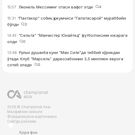
Лионель Мессининг отаси вафот этди
4
15:57
“Пахтакор” собиқ ҳужумчиси “Галатасарой” мураббийи
15:31
бўлди
3
"Сельта" “Манчестер Юнайтед” футболчисини ижарага
14:45
олди
0
Рульи душанба куни "Ман Сити"да тиббий кўрикдан
13:48
ўтади. Клуб "Марсель” дарвозабонини 3,5 миллион еврога
сотиб олади
0
2026 © Championat.Asia
Махфийлик сиёсати
Фойдаланувчи шартномаси
Сайтда реклама
Қора фон