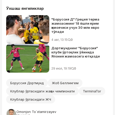
Ўхшаш янгиликлар
"Боруссия Д" Греция терма
жамоасининг 18 ёшли ярим
ҳимоячиси учун 30 млн евро
тўлади
4 авг, 13:15
0
Дортмунднинг "Боруссия"
клуби ўртоқлик ўйинида
Япония жамоасига ютқазди
29 июл, 19:19
0
Боруссия Дортмунд
Жоб Беллингем
Клублар ўртасидаги жаҳон чемпионати
TerminaTor
Клублар ўртасидаги ЖЧ
Omonjon To`xtamirzayev