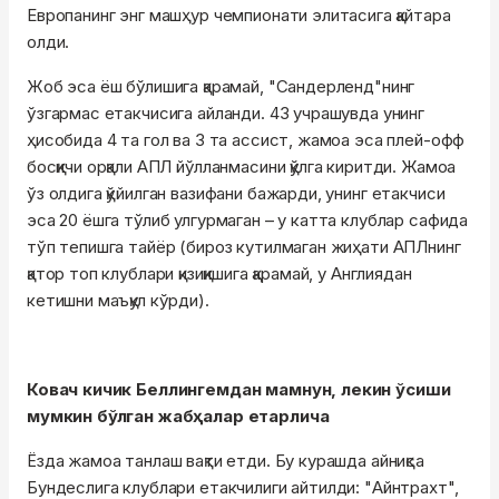
Европанинг энг машҳур чемпионати элитасига қайтара
олди.
Жоб эса ёш бўлишига қарамай, "Сандерленд"нинг
ўзгармас етакчисига айланди. 43 учрашувда унинг
ҳисобида 4 та гол ва 3 та ассист, жамоа эса плей-офф
босқичи орқали АПЛ йўлланмасини қўлга киритди. Жамоа
ўз олдига қўйилган вазифани бажарди, унинг етакчиси
эса 20 ёшга тўлиб улгурмаган – у катта клублар сафида
тўп тепишга тайёр (бироз кутилмаган жиҳати АПЛнинг
қатор топ клублари қизиқишига қарамай, у Англиядан
кетишни маъқул кўрди).
Ковач кичик Беллингемдан мамнун, лекин ўсиши
мумкин бўлган жабҳалар етарлича
Ёзда жамоа танлаш вақти етди. Бу курашда айниқса
Бундеслига клублари етакчилиги айтилди: "Айнтрахт",