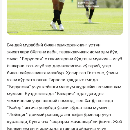
Бундай мураббий билан ҳамкорликнинг устун
жиҳатлари бўлгани каби, таваккалчилик қисми ҳам йўқ
эмас. "Боруссия" етакчиларини йўқотиши мумкин – клуб
ёшларни топ-клублар даражасигача кўтариб, улар
билан хайрлашишга мажбур. Ҳозир гап Гиттенс, ўзини
яхши кўрсата олган Гирасси ҳақида кетмоқда.
"Боруссия" учун кейинги мавсум жуда қийин кечиши ҳам
мумкин. Бундеслигада "Бавария" одатдагидек
чемпионлик учун асосий номзод, тен Хаг қўл остида
"Байер" янгича услубда ўзини кўрсатиши мумкин,
"Лейпциг" доимий равишда энг юқори ўринлар учун
курашади, бунга яна "сюрприз жамоалар"ни қўшинг. Жоб
Беллингем янги жамоада етакчига айланиш учун