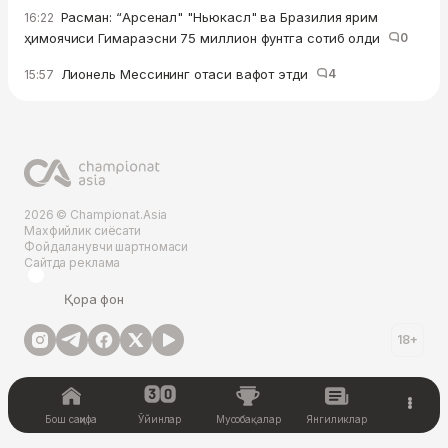
Расман: “Арсенал" "Ньюкасл" ва Бразилия ярим
16:22
ҳимоячиси Гимараэсни 75 миллион фунтга сотиб олди
0
Лионель Мессининг отаси вафот этди
4
15:57
2026 © Championat.Asia
Махфийлик сиёсати
Фойдаланувчи шартномаси
Сайтда реклама
Қора фон
18+
Бош саҳифа
Ўйинлар
Мусобақалар
Янгиликлар