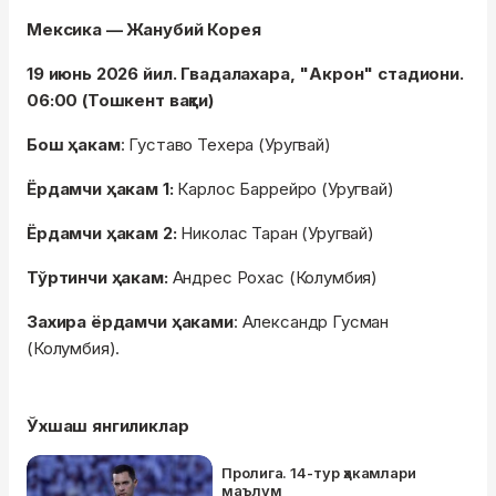
Мексика — Жанубий Корея
19 июнь 2026 йил. Гвадалахара, "Акрон" стадиони.
06:00 (Тошкент вақти)
Бош ҳакам
: Густаво Техера (Уругвай)
Ёрдамчи ҳакам 1:
Карлос Баррейро (Уругвай)
Ёрдамчи ҳакам 2:
Николас Таран (Уругвай)
Тўртинчи ҳакам:
Андрес Рохас (Колумбия)
Захира ёрдамчи ҳаками
: Александр Гусман
(Колумбия).
Ўхшаш янгиликлар
Пролига. 14-тур ҳакамлари
маълум