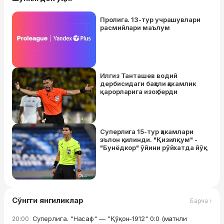
Пролига. 13-тур учрашувлари
расмийлари маълум
Илгиз Танташев водий
дербисидаги баҳсли ҳакамлик
қарорларига изоҳ берди
Суперлига 15-тур ҳакамлари
эълон қилинди. "Қизилқум" -
"Бунёдкор" ўйини рўйхатда йўқ
Сўнгги янгиликлар
Барча ›
Суперлига. "Насаф" — "Қўқон-1912" 0:0 (матнли
20:00