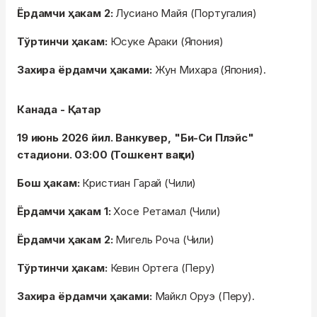
Ёрдамчи ҳакам 2:
Лусиано Майя (Португалия)
Тўртинчи ҳакам:
Юсуке Араки (Япония)
Захира ёрдамчи ҳаками:
Жун Михара (Япония).
Канада - Қатар
19 июнь 2026 йил. Ванкувер, "Би-Си Плэйс"
стадиони. 03:00 (Тошкент вақти)
Бош ҳакам:
Кристиан Гарай (Чили)
Ёрдамчи ҳакам 1:
Хосе Ретамал (Чили)
Ёрдамчи ҳакам 2:
Мигель Роча (Чили)
Тўртинчи ҳакам:
Кевин Ортега (Перу)
Захира ёрдамчи ҳаками:
Майкл Оруэ (Перу).