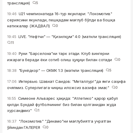
трансляция)
5
U21 чемпионатида 16-тур якунлари: "Локомотив"
19:46
сериясини якунлади, пешқадам мағлуб бўлди ва бошқа
натижалар (ЖАДВАЛ)
0
LIVE. "Нефтчи" — "Қизилқум" 4:0 (матнли трансляция)
19:45
11
Руни "Барселона"ни тарк этади. Клуб вингерни
19:40
ижарага беради ёки сотиб олиш ҳуқуқи билан сотади
0
"Бунёдкор" — ОКМК 1:3 (матнли трансляция)
5
18:38
Интервью. Шавкат Саидов: "Металлург"да янги саҳифа
17:06
очяпмиз. Суперлигага чиқиш иложсиз вазифа эмас"
0
Симеоне Альварес ҳақида: "Атлетико" қарор қабул
16:55
қилди. Бундай футболчининг биз билан қолганидан жуда
хурсандмиз"
1
"Локомотив" "Динамо"ни мағлубиятга учратган
16:37
ўйиндан ГАЛЕРЕЯ
0