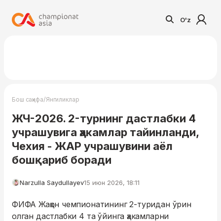
O'z
/
Бош саҳифа
Янгиликлар
ЖЧ-2026. 2-турнинг дастлабки 4
учрашувига ҳакамлар тайинланди,
Чехия - ЖАР учрашувини аёл
бошқариб боради
Narzulla Saydullayev
15 июн 2026, 18:11
ФИФА Жаҳон чемпионатининг 2-туридан ўрин
олган дастлабки 4 та ўйинга ҳакамларни