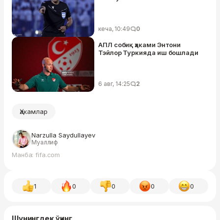
кеча, 10:49
0
АПЛ собиқ ҳаками Энтони
Тэйлор Туркияда иш бошлади
6 авг, 14:25
2
Ҳакамлар
Narzulla Saydullayev
Муаллиф
Манба: fifa.com
1
0
0
0
0
Шунингдек ўқинг