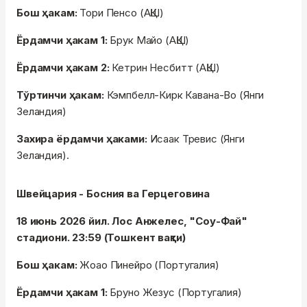
Бош ҳакам:
Тори Пенсо (АҚШ)
Ёрдамчи ҳакам 1:
Брук Майо (АҚШ)
Ёрдамчи ҳакам 2:
Кетрин Несбитт (АҚШ)
Тўртинчи ҳакам:
Кэмпбелл-Кирк Кавана-Во (Янги
Зеландия)
Захира ёрдамчи ҳаками:
Исаак Тревис (Янги
Зеландия).
Швейцария - Босния ва Герцеговина
18 июнь 2026 йил. Лос Анжелес, "Соу-Фай"
стадиони. 23:59 (Тошкент вақти)
Бош ҳакам:
Жоао Пинейро (Португалия)
Ёрдамчи ҳакам 1:
Бруно Жезус (Португалия)