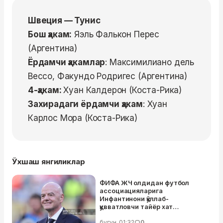
Швеция — Тунис
Бош ҳакам:
Яэль Фалькон Перес
(Аргентина)
Ёрдамчи ҳакамлар
: Максимилиано дель
Вессо, Факундо Родригес (Аргентина)
4-ҳакам:
Хуан Калдерон (Коста-Рика)
Захирадаги ёрдамчи ҳакам
: Хуан
Карлос Мора (Коста-Рика)
Ўхшаш янгиликлар
ФИФА ЖЧ олдидан футбол
ассоциацияларига
Инфантинони қўллаб-
қувватловчи тайёр хат
матнларини юборди – улар
аллақачон ташкилот раҳбарлари
бугун, 01:32
0