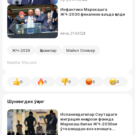
номидан имзолаб қўйилган
Инфантино Марокашга
ЖЧ-2030 финалини ваъда қилди
кеча, 21:42
3
ЖЧ-2026
Ҳакамлар
Майкл Оливер
Манба: fifa.com
0
0
0
0
0
Шунингдек ўқинг
Испаниядагилар Сеутадаги
миграция инқирози фонида
Марокаш билан ЖЧ-2030ни
ўтказишдан воз кечишга
чақиришди