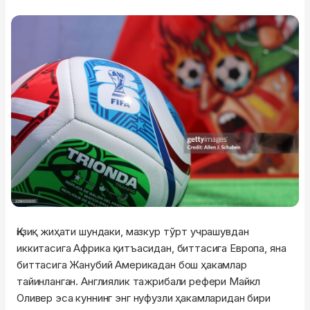
Қизиқ жиҳати шундаки, мазкур тўрт учрашувдан
иккитасига Африка қитъасидан, биттасига Европа, яна
биттасига Жанубий Америкадан бош ҳакамлар
тайинланган. Англиялик тажрибали рефери Майкл
Оливер эса куннинг энг нуфузли ҳакамларидан бири