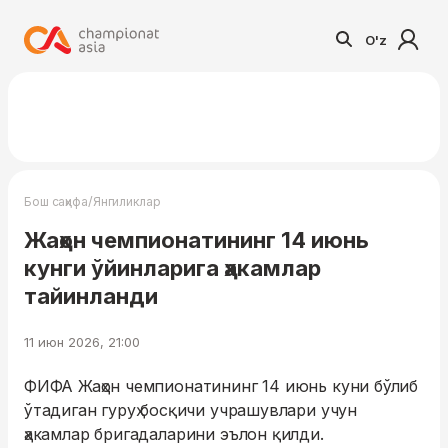
O'z
/
Бош саҳифа
Янгиликлар
Жаҳон чемпионатининг 14 июнь
кунги ўйинларига ҳакамлар
тайинланди
11 июн 2026, 21:00
ФИФА Жаҳон чемпионатининг 14 июнь куни бўлиб
ўтадиган гуруҳ босқичи учрашувлари учун
ҳакамлар бригадаларини эълон қилди.