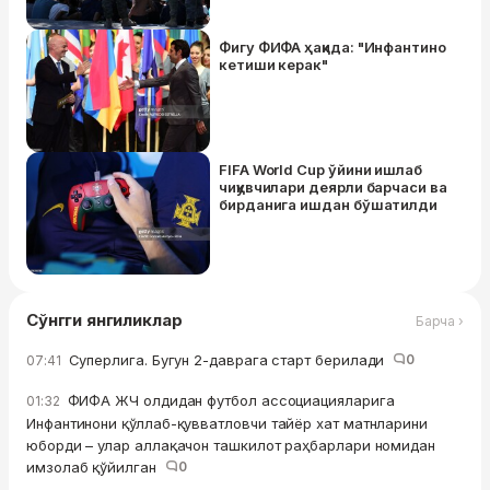
Фигу ФИФА ҳақида: "Инфантино
кетиши керак"
FIFA World Cup ўйини ишлаб
чиқувчилари деярли барчаси ва
бирданига ишдан бўшатилди
Сўнгги янгиликлар
Барча ›
Суперлига. Бугун 2-даврага старт берилади
0
07:41
ФИФА ЖЧ олдидан футбол ассоциацияларига
01:32
Инфантинони қўллаб-қувватловчи тайёр хат матнларини
юборди – улар аллақачон ташкилот раҳбарлари номидан
имзолаб қўйилган
0