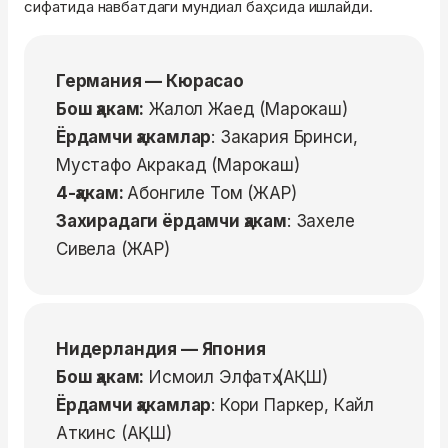
сифатида навбатдаги мундиал баҳсида ишлайди.
Германия — Кюрасао
Бош ҳакам:
Жалол Жаед (Марокаш)
Ёрдамчи ҳакамлар
: Закария Бринси,
Мустафо Акракад (Марокаш)
4-ҳакам:
Абонгиле Том (ЖАР)
Захирадаги ёрдамчи ҳакам
: Захеле
Сивела (ЖАР)
Нидерландия — Япония
Бош ҳакам:
Исмоил Элфатҳ (АҚШ)
Ёрдамчи ҳакамлар
: Кори Паркер, Кайл
Аткинс (АҚШ)