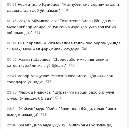
Неъматилло Қутибаев: "Мағлубиятсиз сериямиз ҳали
00:51
давом этади деб ўйлайман"
0
Илҳом Мўминжонов: "Ғазалкент" билан ўйинда биз
00:45
мураббийлар майдонга тушганимизда ҳам учта гол қўйиб
юбормасдик"
2
ЕЧЛ саралаши. Раҳмоналиев голли пас берган ўйинда
00:19
"Сабаҳ" минимал фарқ билан ютқазди
0
Азамат Шарипов: "Дарвозабонимизнинг иккита
00:02
хатоси туфайли мағлуб бўлдик"
0
Асрор Алиқулов: "Ўтказиб юборилган ҳар икки гол
23:41
тасодифга ўхшади"
0
Фарҳод Нишонов: "Шўртан"га қарши баҳс биз учун
23:33
финал ўйинидек бўлади"
0
"Жайхун" мураббийи: "Вазиятлар бўлди, аммо бизга
23:21
омад етишмади"
1
"Реал" Диоманде учун 125 миллион евро тўлайди,
22:48