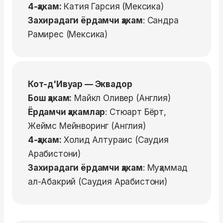
4-ҳакам:
Катия Гарсия (Мексика)
Захирадаги ёрдамчи ҳакам
: Сандра
Рамирес (Мексика)
Кот-д'Ивуар — Эквадор
Бош ҳакам:
Майкл Оливер (Англия)
Ёрдамчи ҳакамлар
: Стюарт Бёрт,
Жеймс Мейнворинг (Англия)
4-ҳакам:
Холид Алтураис (Саудия
Арабистони)
Захирадаги ёрдамчи ҳакам
: Муҳаммад
ал-Абакрий (Саудия Арабистони)