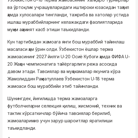
ва ўртоқлик учрашувларидаги иштироки юзасидан таҳлил
ҳамда хулосалари тингланди, тажриба ва хатолар устида
ишлаш мураббийларнинг келажакдаги фаолиятларида
муҳим аҳамият касб этиши таъкидланди.
Кун тартибидан жамоага янги бош мураббий тайинлаш
масаласи ҳам ўрин олди. Ўзбекистон ёшлар терма
жамоасининг 2027 йилги U-20 Осиё Кубоги ҳамда ФИФА U-
20 Жаҳон чемпионатига тайёргарлиги режа асосида
давом этади. Тавсиялар ва муҳокамалар якунига кўра
Жамолиддин Раҳматуллаев Ўзбекистон U-18 терма
жамоаси бош мураббийи этиб тайинланди.
Шунингдек, йиғилишда терма жамоаларга
футболчиларни селекция қилиш, жисмоний, техник ва
тактик кўрсаткичлар бўйича тавсиялар берилиб,
жамоаларимиз учун зарур шароитлар яратилиши
таъкидланди.