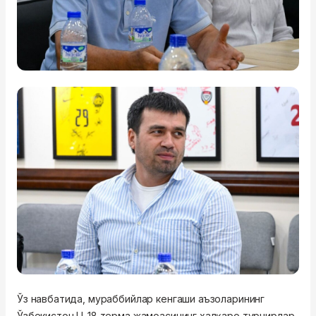
Ўз навбатида, мураббийлар кенгаши аъзоларининг
Ўзбекистон U-18 терма жамоасининг халқаро турнирлар