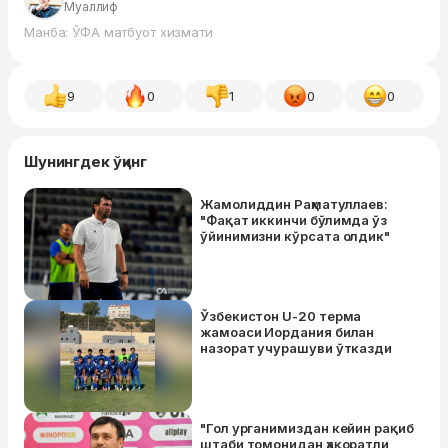
Муаллиф
Манба: ЎФА матбуот хизмати
9
0
1
0
0
Шунингдек ўқинг
Жамолиддин Раҳматуллаев:
"Фақат иккинчи бўлимда ўз
ўйинимизни кўрсата олдик"
Ўзбекистон U-20 терма
жамоаси Иордания билан
назорат учурашуви ўтказди
"Гол урганимиздан кейин рақиб
штаби томонидан ҳақоратли