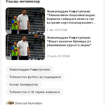
Ўхшаш янгиликлар
Жамолиддин Раҳматуллаев:
"Ўйинни ёмон бошламагандик.
Биринчи таймдаги иккита гол
ва қизил карточкалар вазиятни
ўзгартириб юборди"
5 авг, 00:01
0
Жамолиддин Раҳматуллаев:
"Фақат иккинчи бўлимда ўз
ўйинимизни кўрсата олдик"
31 июл, 00:10
0
Жамолиддин Раҳматуллаев
Ўзбекистон футбол ассоциацияси
Аскар Халмуратов
Ўзбекистон U-18 терма жамоаси
Sherzod Nurmatov