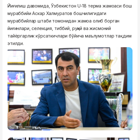
Йиғилиш давомида, Ўзбекистон U-18 терма жамоаси бош
мураббийи Аскар Халмуратов бошчилигидаги
мураббийлар штаби томонидан жамоа олиб борган
йиғинлари, селекция, тиббий, руҳий ва жисмоний
тайёргарлик кўрсаткичлари бўйича маълумотлар тақдим
этилди.