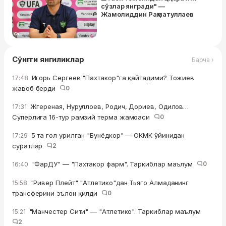
сўзлар янгради" —
Жамолиддин Раҳматуллаев
Сўнгги янгиликлар
Барча ›
Игорь Сергеев "Пахтакор"га қайтадими? Тожиев
17:48
жавоб берди
0
Жгереная, Нуруллоев, Родич, Дориев, Одилов…
17:31
Суперлига 16-тур рамзий терма жамоаси
0
5 та гол урилган "Бунёдкор" — ОКМК ўйинидан
17:29
суратлар
2
"ФарДУ" — "Пахтакор фарм". Таркиблар маълум
0
16:40
"Ривер Плейт" "Атлетико"дан Тьяго Алмаданинг
15:58
трансферини эълон қилди
0
"Манчестер Сити" — "Атлетико". Таркиблар маълум
15:21
2