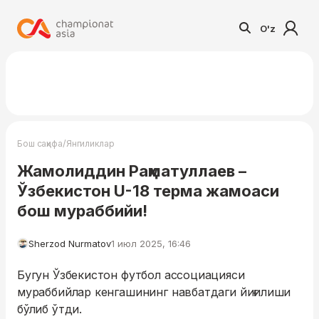
O'z
/
Бош саҳифа
Янгиликлар
Жамолиддин Раҳматуллаев –
Ўзбекистон U-18 терма жамоаси
бош мураббийи!
Sherzod Nurmatov
1 июл 2025, 16:46
Бугун Ўзбекистон футбол ассоциацияси
мураббийлар кенгашининг навбатдаги йиғилиши
бўлиб ўтди.