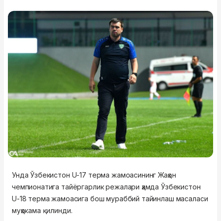
Унда Ўзбекистон U-17 терма жамоасининг Жаҳон
чемпионатига тайёргарлик режалари ҳамда Ўзбекистон
U-18 терма жамоасига бош мураббий тайинлаш масаласи
муҳокама қилинди.