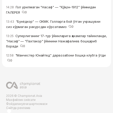
Гол урилмаган "Насаф" — "Қўқон-1912" ўйинидан
14:28
ГАЛЕРЕЯ
0
“Бунёдкор” — ОКМК. Голларга бой ўтган учрашувни
13:43
сиз кўрмаган ракурсдан кўрсатамиз
0
Суперлиганинг 17-тур ўйинларига ҳакамлар тайинланди,
13:25
"Насаф" — "Пахтакор" ўйинини Нажафалиев бошқариб
боради
0
"Манчестер Юнайтед" дарвозабони бошқа клубга ўтди
12:58
0
2026 © Championat.Asia
Махфийлик сиёсати
Фойдаланувчи шартномаси
Сайтда реклама