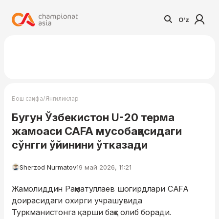
O'z
/
Бош саҳифа
Янгиликлар
Бугун Ўзбекистон U-20 терма
жамоаси CAFA мусобақасидаги
сўнгги ўйинини ўтказади
Sherzod Nurmatov
19 май 2026, 11:21
Жамолиддин Раҳматуллаев шогирдлари CAFA
доирасидаги охирги учрашувида
Туркманистонга қарши баҳс олиб боради.