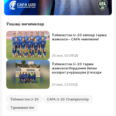
Ўхшаш янгиликлар
Ўзбекистон U-20 аёллар терма
жамоаси – CAFA чемпиони!
26 июл, 00:08
5
Ўзбекистон U-20 терма
жамоаси Иордания билан
назорат учурашуви ўтказди
20 июл, 23:50
2
Ўзбекистон U-20
CAFA U-20 Championship
Туркманистон