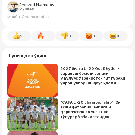
Sherzod Nurmatov
Муаллиф
Манба: Championat.asia
2
0
0
0
0
Шунингдек ўқинг
2027 йилги U-20 Осиё Кубоги
саралаш босқичи санаси
маълум: Ўзбекистон “B” гуруҳи
учрашувларини қабул қилади
"CAFA U-20 championship". Энг
яхши футболчи, энг яхши
дарвозабон ва энг яхши
тўпурар Ўзбекистондан