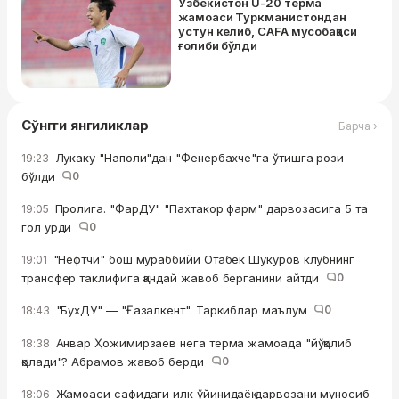
Ўзбекистон U-20 терма
жамоаси Туркманистондан
устун келиб, CAFA мусобақаси
ғолиби бўлди
Сўнгги янгиликлар
Барча ›
Лукаку "Наполи"дан "Фенербахче"га ўтишга рози
19:23
бўлди
0
Пролига. "ФарДУ" "Пахтакор фарм" дарвозасига 5 та
19:05
гол урди
0
"Нефтчи" бош мураббийи Отабек Шукуров клубнинг
19:01
трансфер таклифига қандай жавоб берганини айтди
0
"БухДУ" — "Ғазалкент". Таркиблар маълум
0
18:43
Анвар Ҳожимирзаев нега терма жамоада "йўқолиб
18:38
қолади"? Абрамов жавоб берди
0
Жамоаси сафидаги илк ўйинидаёқ дарвозани муносиб
18:06