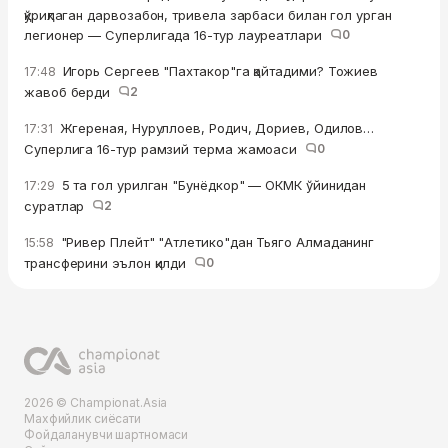
қўриқлаган дарвозабон, тривела зарбаси билан гол урган
легионер — Суперлигада 16-тур лауреатлари
0
Игорь Сергеев "Пахтакор"га қайтадими? Тожиев
17:48
жавоб берди
2
Жгереная, Нуруллоев, Родич, Дориев, Одилов…
17:31
Суперлига 16-тур рамзий терма жамоаси
0
5 та гол урилган "Бунёдкор" — ОКМК ўйинидан
17:29
суратлар
2
"Ривер Плейт" "Атлетико"дан Тьяго Алмаданинг
15:58
трансферини эълон қилди
0
2026 © Championat.Asia
Махфийлик сиёсати
Фойдаланувчи шартномаси