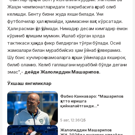
Жаҳон чемпионатларидаги тажрибасига қараб олиб
келишди. Бенту бизни жуда яхши билади. Уни
футболчилар ҳал қилмайди, ҳаммасини вақт кўрсатади.
Ҳали расман қўл қўймади. Нимадир десам кимгадир ёмон
кўриниб қолишим мумкин. Ишлаб кўрган ҳолда
тактикаси ҳақида фикр билдирган тўғри бўлади. Осиё
жамоалари билан мураббийсиз ҳам ўйнаб қўяверамиз.
Шу боис кучлироқ жамоаларга қарши ўйинларда яхшироқ
билиб оламиз. Келиб гаплашгани мураббий бўлди дегани
эмас",-
дейди Жалолиддин Машарипов.
Ўхшаш янгиликлар
Фабио Каннаваро: "Машарипов
ҳатто юришга
қийналаётганди..."
5 авг, 12:36
5
Жалолиддин Машарипов
ЖЧ-2026да иштирок этмайди