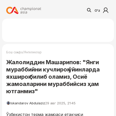
O'z
/
Бош саҳифа
Янгиликлар
Жалолиддин Машарипов: "Янги
мураббийни кучлироқ ўйинларда
яхшироқ билиб оламиз, Осиё
жамоаларини мураббийсиз ҳам
ютганмиз"
Iskandarov Abdulaziz
29 авг 2025, 21:45
Ўзбекистон терма жамоаси етакчиси