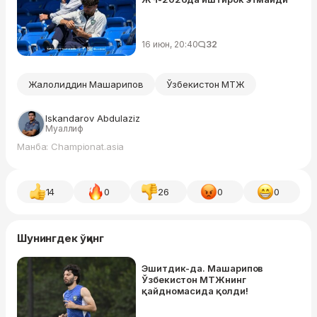
16 июн, 20:40
32
Жалолиддин Машарипов
Ўзбекистон МТЖ
Iskandarov Abdulaziz
Муаллиф
Манба: Championat.asia
14
0
26
0
0
Шунингдек ўқинг
Эшитдик-да. Машарипов
Ўзбекистон МТЖнинг
қайдномасида қолди!