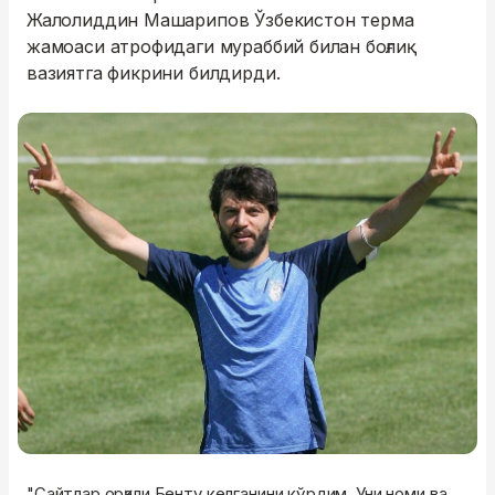
Жалолиддин Машарипов Ўзбекистон терма
жамоаси атрофидаги мураббий билан боғлиқ
вазиятга фикрини билдирди.
"Сайтлар орқали Бенту келганини кўрдим. Уни номи ва