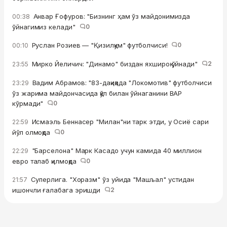
Анвар Ғофуров: "Бизнинг ҳам ўз майдонимизда
00:38
ўйнагимиз келади"
0
Руслан Розиев — "Қизилқум" футболчиси!
0
00:10
Мирко Йеличич: "Динамо" биздан яхшироқ ўйнади"
2
23:55
Вадим Абрамов: "83-дақиқада "Локомотив" футболчиси
23:29
ўз жарима майдончасида қўл билан ўйнаганини ВАР
кўрмади"
0
Исмаэль Беннасер "Милан"ни тарк этди, у Осиё сари
22:59
йўл олмоқда
0
"Барселона" Марк Касадо учун камида 40 миллион
22:29
евро талаб қилмоқда
0
Суперлига. "Хоразм" ўз уйида "Машъал" устидан
21:57
ишончли ғалабага эришди
2