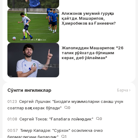
Алижонов умумий гуруҳга
қайтди. Машарипов,
Ҳамробеков ва Ғаниевчи?
Жалолиддин Машарипов: "26
талик рўйхатда бўлишим
керак, деб ўйлайман"
Сўнгги янгиликлар
Барча ›
Сергей Лушчан: "Биздаги муаммоларни санаш учун
01:23
соатлар вақт керак бўлади"
0
Сергей Токов: "Ғалабага лойиқ эдик"
0
01:08
Тимур Кападзе: "Сурхон" осонликча очко
00:57
бермаслигини билардик"
1