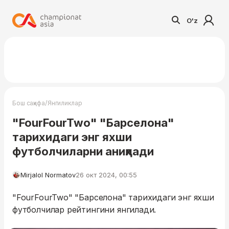
O'z
/
Бош саҳифа
Янгиликлар
"FourFourTwo" "Барселона"
тарихидаги энг яхши
футболчиларни аниқлади
Mirjalol Normatov
26 окт 2024, 00:55
"FourFourTwo" "Барселона" тарихидаги энг яхши
футболчилар рейтингини янгилади.