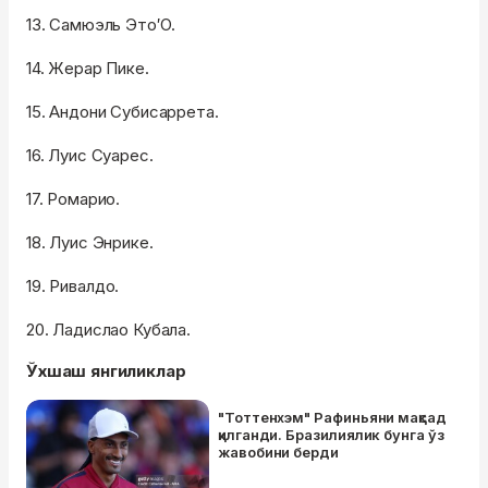
13. Самюэль Это′О.
14. Жерар Пике.
15. Андони Субисаррета.
16. Луис Суарес.
17. Ромарио.
18. Луис Энрике.
19. Ривалдо.
20. Ладислао Кубала.
Ўхшаш янгиликлар
"Тоттенхэм" Рафиньяни мақсад
қилганди. Бразилиялик бунга ўз
жавобини берди