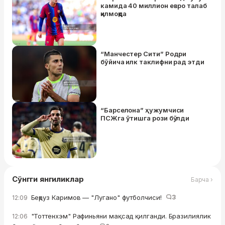
камида 40 миллион евро талаб
қилмоқда
“Манчестер Сити” Родри
бўйича илк таклифни рад этди
“Барселона” ҳужумчиси
ПСЖга ўтишга рози бўлди
Сўнгги янгиликлар
Барча ›
Беҳруз Каримов — "Лугано" футболчиси!
3
12:09
"Тоттенхэм" Рафиньяни мақсад қилганди. Бразилиялик
12:06