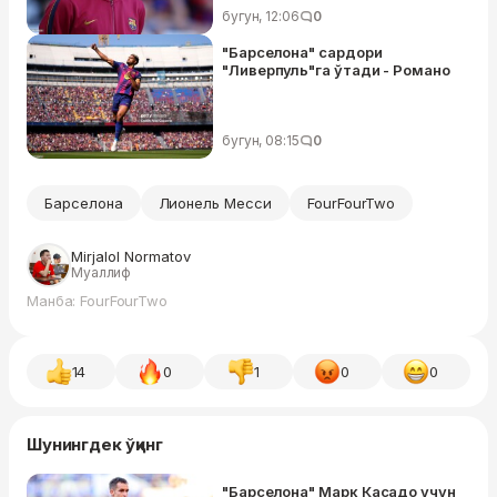
бугун, 12:06
0
"Барселона" сардори
"Ливерпуль"га ўтади - Романо
бугун, 08:15
0
Барселона
Лионель Месси
FourFourTwo
Mirjalol Normatov
Муаллиф
Манба: FourFourTwo
14
0
1
0
0
Шунингдек ўқинг
"Барселона" Марк Касадо учун