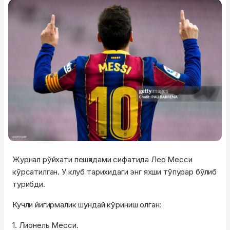
Журнал рўйхати пешқадами сифатида Лео Месси
кўрсатилган. У клуб тарихидаги энг яхши тўпурар бўлиб
турибди.
Кучли йигирмалик шундай кўриниш олган:
1. Лионель Месси.