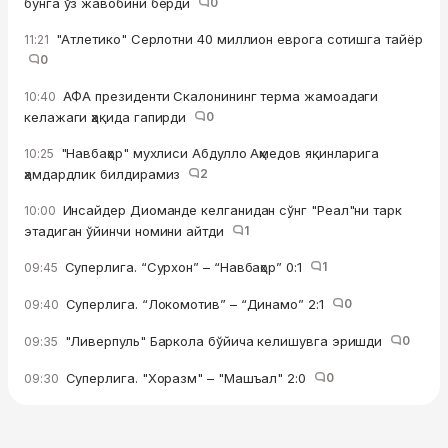
бунга ўз жавобини берди
0
"Атлетико" Серлотни 40 миллион еврога сотишга тайёр
11:21
0
АФА президенти Скалонининг терма жамоадаги
10:40
келажаги ҳақида гапирди
0
"Навбаҳор" мухлиси Абдулло Аҳмедов яқинларига
10:25
ҳамдардлик билдирамиз
2
Инсайдер Диоманде келганидан сўнг "Реал"ни тарк
10:00
этадиган ўйинчи номини айтди
1
Суперлига. “Сурхон” – “Навбаҳор” 0:1
1
09:45
Суперлига. “Локомотив” – “Динамо” 2:1
0
09:40
"Ливерпуль" Баркола бўйича келишувга эришди
0
09:35
Суперлига. "Хоразм" – "Машъал" 2:0
0
09:30