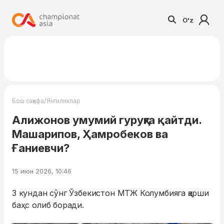
O'z
/
Бош саҳифа
Янгиликлар
Алижонов умумий гуруҳга қайтди.
Машарипов, Ҳамробеков ва
Ғаниевчи?
15 июн 2026, 10:46
3 кундан сўнг Ўзбекистон МТЖ Колумбияга қарши
баҳс олиб боради.