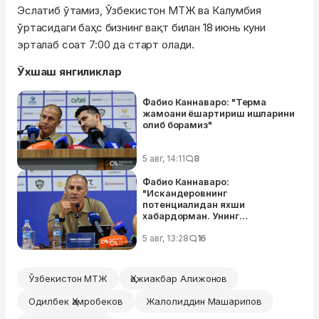
Эслатиб ўтамиз, Ўзбекистон МТЖ ва Калумбия
ўртасидаги баҳс бизнинг вақт билан 18 июнь куни
эрталаб соат 7:00 да старт олади.
Ўхшаш янгиликлар
Фабио Каннаваро: "Терма
жамоани ёшартириш ишларини
олиб борамиз"
5 авг, 14:11
8
Фабио Каннаваро:
"Искандеровнинг
потенциалидан яхши
хабардорман. Унинг
даражасини билган ҳолда ЖЧга
олиб борганман"
5 авг, 13:28
16
Ўзбекистон МТЖ
Ҳожиакбар Алижонов
Одилбек Ҳамробеков
Жалолиддин Машарипов