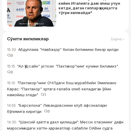
кейин Италияга дам олиш учун
кетди, деган гаплар ҳақиқатга
тўғри келмайди"
Сўнгги янгиликлар
Барча ›
Абдуллаев “Навбаҳор” билан битимини бекор қилди
15:30
0
"Ал Ҳуссайн" устози: "Пахтакор"нинг кучини биламиз"
15:15
0
"Пахтакор"нинг ОЧЛдаги бош мураббийи Эмилиано
15:10
Карас: "Пахтакор" эртага ғалаба олиб келадиган ўйин
намойиш этади"
1
“Барселона” Левандовскини клуб афсоналари
14:55
бўлимига киритди
0
“Шахсий ҳаётга дахл қилишди”: Месси отасининг дафн
14:30
маросимидаги хатти-ҳаракатлар сабабли ОАВни судга