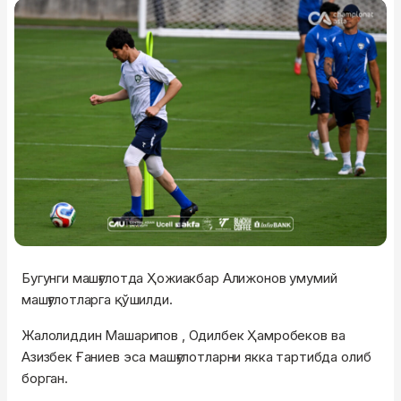
Бугунги машғулотда Ҳожиакбар Алижонов умумий
машғулотларга қўшилди.
Жалолиддин Машарипов , Одилбек Ҳамробеков ва
Азизбек Ғаниев эса машғулотларни якка тартибда олиб
борган.