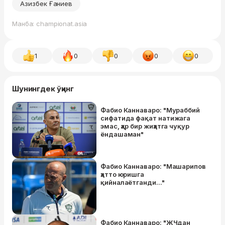
Азизбек Ғаниев
Манба: championat.asia
1
0
0
0
0
Шунингдек ўқинг
Фабио Каннаваро: "Мураббий
сифатида фақат натижага
эмас, ҳар бир жиҳатга чуқур
ёндашаман"
Фабио Каннаваро: "Машарипов
ҳатто юришга
қийналаётганди..."
Фабио Каннаваро: "ЖЧдан