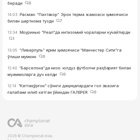
беради
0
Расман: “Пахтакор” Эрон терма жамоаси ҳимоячиси
14:03
билан шартнома тузди
7
Моуринью "Реал"да интизомий чораларни кучайтирди
13:34
1
“Ливерпуль” ярим ҳимоячиси “Манчестер Сити”га
13:05
ўтиши мумкин
0
“Барселона”да низо: юлдуз футболчи раҳбарият билан
12:40
муаммоларга дуч келди
0
"Каттақўрғон" сўннги дақиқалардаги гол эвазига
12:14
ғалабани илиб кетган ўйиндан ГАЛЕРЕЯ
0
2026 © Championat.Asia