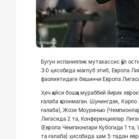
Бугун испаниялик мутахассис қўл ос
3:0 ҳисобида мағлуб этиб, Европа Ли
фаолиятидаги бешинчи Европа Лигаси
Ҳеч қайси бошқа мураббий йирик евро
ғалаба қозонмаган. Шунингдек, Карл
ғалаба), Жозе Моуринью (Чемпионлар
Лигасида 2 та, Конференциялар Лига
(Европа Чемпионлари Кубогида 1 та, 
та ғалаба) ҳисобида ҳам 5 тадан ев