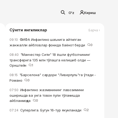
O'z
Кириш
Сўнгги янгиликлар
Барча ›
ФИФА Инфантино шаънига айтилган
09:10
жанжалли айбловлар фонида баёнот берди
0
"Манчестер Сити" 18 ёшли футболчининг
08:40
трансферига 135 млн тўлашга келишиб олди —
Орнштейн
1
"Барселона" сардори "Ливерпуль"га ўтади -
08:15
Романо
0
Инфантино жазманининг лавозимини
07:50
оширишда ва унга товон пули тўланишда
айбланмоқда
0
Суперлига. Бугун 16-тур якунланади
2
07:24