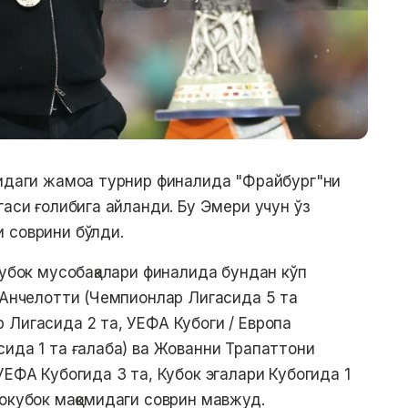
тидаги жамоа турнир финалида "Фрайбург"ни
гаси ғолибига айланди. Бу Эмери учун ўз
 соврини бўлди.
кубок мусобақалари финалида бундан кўп
о Анчелотти (Чемпионлар Лигасида 5 та
 Лигасида 2 та, УЕФА Кубоги / Европа
сида 1 та ғалаба) ва Жованни Трапаттони
УЕФА Кубогида 3 та, Кубок эгалари Кубогида 1
рокубок мақомидаги соврин мавжуд.