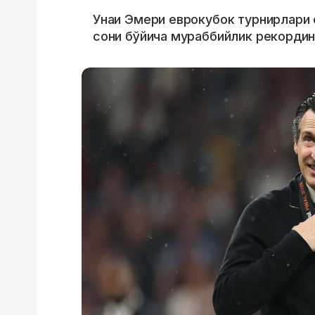
Унаи Эмери еврокубок турнирлари 
сони бўйича мураббийлик рекордин