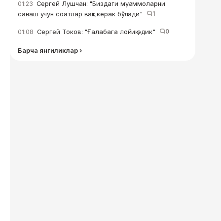
Сергей Лушчан: "Биздаги муаммоларни
01:23
санаш учун соатлар вақт керак бўлади"
1
Сергей Токов: "Ғалабага лойиқ эдик"
0
01:08
Барча янгиликлар ›