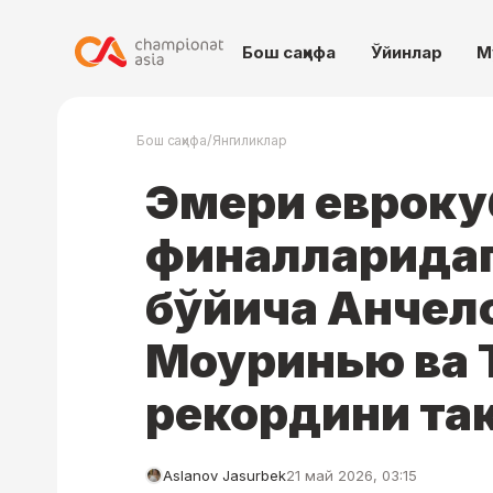
Бош саҳифа
Ўйинлар
М
/
Бош саҳифа
Янгиликлар
Эмери евроку
финалларидаг
бўйича Анчел
Моуринью ва 
рекордини та
Aslanov Jasurbek
21 май 2026, 03:15