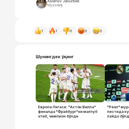
Aslanov Jasurbek
Муаллиф
1
1
0
0
0
Шунингдек ўқинг
Европа Лигаси. "Астон Вилла"
"Реал" мур
финалда "Фрайбург"ни мағлуб
листида к
этиб, чемпион бўлди
пайдо бўл