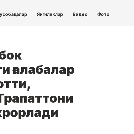
усобақалар
Янгиликлар
Видео
Фото
бок
и ғалабалар
отти,
Трапаттони
крорлади