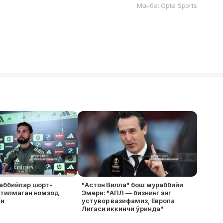
Манба: Opta Sports
аббийлар шорт-
"Астон Вилла" бош мураббийи
утилмаган номзод
Эмери: "АПЛ — бизнинг энг
ди
устувор вазифамиз, Европа
Лигаси иккинчи ўринда"