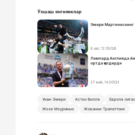
Ўхшаш янгиликлар
Эмери Мартинеснинг “
6 авг, 12:35
0
Лэмпард Англияда йи
ортда қолдирди
27 май, 14:00
1
Унаи Эмери
Астон Вилла
Европа лига
Жозе Моуринью
Жованни Трапаттони