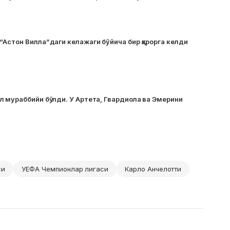
Астон Вилла”даги келажаги бўйича бир қарорга келди
л мураббийи бўлди. У Артета, Гвардиола ва Эмерини
си
УЕФА Чемпионлар лигаси
Карло Анчелотти