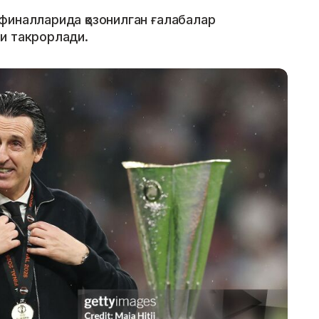
финалларида қозонилган ғалабалар
и такрорлади.