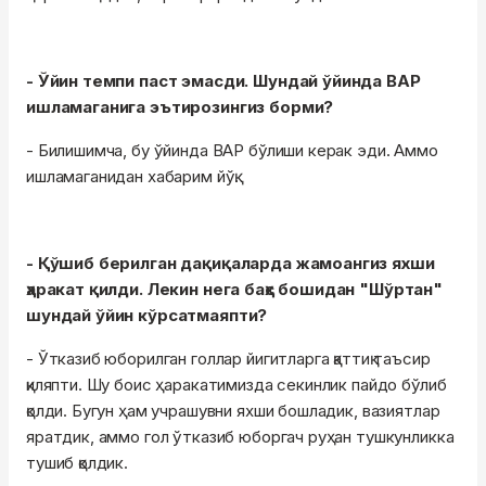
- Ўйин темпи паст эмасди. Шундай ўйинда ВАР
ишламаганига эътирозингиз борми?
- Билишимча, бу ўйинда ВАР бўлиши керак эди. Аммо
ишламаганидан хабарим йўқ.
- Қўшиб берилган дақиқаларда жамоангиз яхши
ҳаракат қилди. Лекин нега баҳс бошидан "Шўртан"
шундай ўйин кўрсатмаяпти?
- Ўтказиб юборилган голлар йигитларга қаттиқ таъсир
қиляпти. Шу боис ҳаракатимизда секинлик пайдо бўлиб
қолди. Бугун ҳам учрашувни яхши бошладик, вазиятлар
яратдик, аммо гол ўтказиб юборгач руҳан тушкунликка
тушиб қолдик.