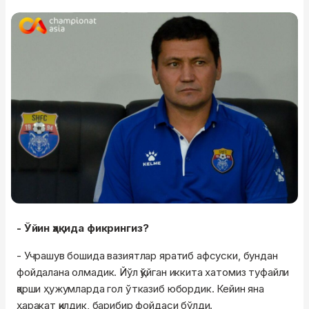
- Ўйин ҳақида фикрингиз?
- Учрашув бошида вазиятлар яратиб афсуски, бундан
фойдалана олмадик. Йўл қўйган иккита хатомиз туфайли
қарши ҳужумларда гол ўтказиб юбордик. Кейин яна
ҳаракат қилдик, барибир фойдаси бўлди.