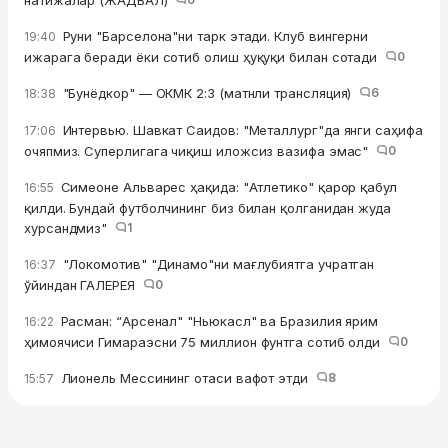
натижалар (ЖАДВАЛ)
Руни "Барселона"ни тарк этади. Клуб вингерни
19:40
ижарага беради ёки сотиб олиш ҳуқуқи билан сотади
0
"Бунёдкор" — ОКМК 2:3 (матнли трансляция)
6
18:38
Интервью. Шавкат Саидов: "Металлург"да янги саҳифа
17:06
очяпмиз. Суперлигага чиқиш иложсиз вазифа эмас"
0
Симеоне Альварес ҳақида: "Атлетико" қарор қабул
16:55
қилди. Бундай футболчининг биз билан қолганидан жуда
хурсандмиз"
1
"Локомотив" "Динамо"ни мағлубиятга учратган
16:37
ўйиндан ГАЛЕРЕЯ
0
Расман: “Арсенал" "Ньюкасл" ва Бразилия ярим
16:22
ҳимоячиси Гимараэсни 75 миллион фунтга сотиб олди
0
Лионель Мессининг отаси вафот этди
8
15:57