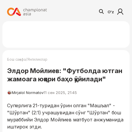
O'z
/
Бош саҳифа
Янгиликлар
Элдор Мойлиев: "Футболда ютган
жамоага юқори баҳо қўйилади"
Mirjalol Normatov
11 сен 2025, 21:45
Суперлига 21-туридан ўрин олган "Машъал" -
"Шўртан" (2:1) учрашувидан сўнг "Шўртан" бош
мураббийи Элдор Мойлиев матбуот анжуманида
иштирок этди.