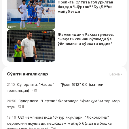
Пролига. Олтита гол урилган
баҳсда "Шўртан" "БухДУ"ни
мағлуб этди
Жамолиддин Раҳматуллаев:
"Фақат иккинчи бўлимда ўз
ўйинимизни кўрсата олдик"
Сўнгги янгиликлар
Барча ›
Суперлига. "Насаф" — "Қўқон-1912" 0:0 (матнли
21:10
трансляция)
9
Суперлига. "Нефтчи" Фарғонада "Қизилқум"ни тор-мор
20:50
этди
11
U21 чемпионатида 16-тур якунлари: "Локомотив"
19:46
сериясини якунлади, пешқадам мағлуб бўлди ва бошқа
0