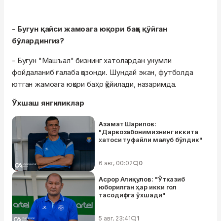
- Бугун қайси жамоага юқори баҳо қўйган
бўлардингиз?
- Бугун "Машъал" бизнинг хатолардан унумли
фойдаланиб ғалаба қозонди. Шундай экан, футболда
ютган жамоага юқори баҳо қўйилади, назаримда.
Ўхшаш янгиликлар
Азамат Шарипов:
"Дарвозабонимизнинг иккита
хатоси туфайли мағлуб бўлдик"
6 авг, 00:02
0
Асрор Алиқулов: "Ўтказиб
юборилган ҳар икки гол
тасодифга ўхшади"
5 авг, 23:41
1