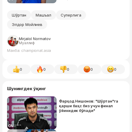
Шўртан
Машъал
Суперлига
Элдор Мойлиев
Mirjalol Normatov
Муаллиф
Манба: championat.asia
0
0
0
0
0
Шунингдек ўқинг
Фарҳод Нишонов: "Шўртан"га
қарши баҳс биз учун финал
ўйинидек бўлади"