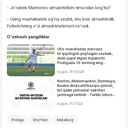
- Jo'rabek Mannonov almashtirilishi nima bilan bog'liq?
- Uning mushaklarida og'riq sezildi, shu bois almashtirdik.
Futbolchining o'zi almashtirishimizni so'radi.
O'xshash yangiliklar
Olis masofadan darvoza
to'qqizligini poylagan xavbek,
dubl qayd etgan hujumchi.
Proligada 13-turning eng
yaxshilari aniqlandi
bugun, 16:00
0
Kozlov, Abdumajidov, Dumbuya,
Boake diskvalifikaciya qilindi,
bir qator jamoalar vakillari
jarimaga tortildi - Tartib-intizom
qo'mitasi
bugun, 14:21
2
Proliga
Sho'rtan
Metallurg