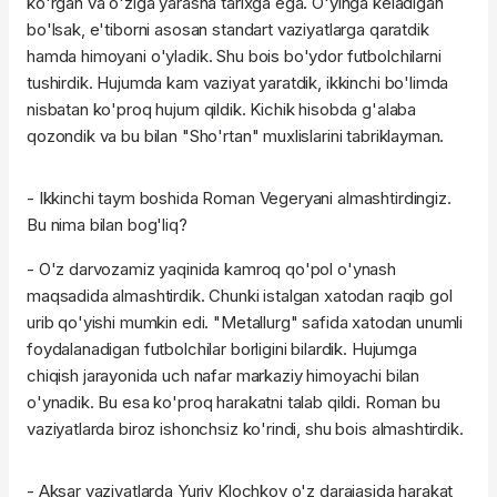
ko'rgan va o'ziga yarasha tarixga ega. O'yinga keladigan
bo'lsak, e'tiborni asosan standart vaziyatlarga qaratdik
hamda himoyani o'yladik. Shu bois bo'ydor futbolchilarni
tushirdik. Hujumda kam vaziyat yaratdik, ikkinchi bo'limda
nisbatan ko'proq hujum qildik. Kichik hisobda g'alaba
qozondik va bu bilan "Sho'rtan" muxlislarini tabriklayman.
- Ikkinchi taym boshida Roman Vegeryani almashtirdingiz.
Bu nima bilan bog'liq?
- O'z darvozamiz yaqinida kamroq qo'pol o'ynash
maqsadida almashtirdik. Chunki istalgan xatodan raqib gol
urib qo'yishi mumkin edi. "Metallurg" safida xatodan unumli
foydalanadigan futbolchilar borligini bilardik. Hujumga
chiqish jarayonida uch nafar markaziy himoyachi bilan
o'ynadik. Bu esa ko'proq harakatni talab qildi. Roman bu
vaziyatlarda biroz ishonchsiz ko'rindi, shu bois almashtirdik.
- Aksar vaziyatlarda Yuriy Klochkov o'z darajasida harakat