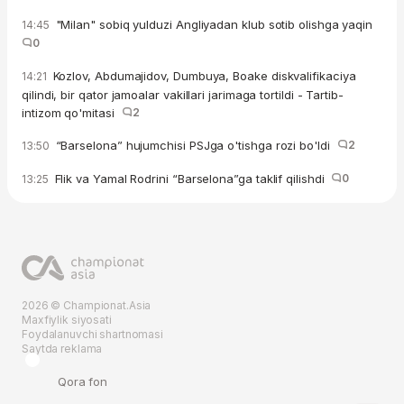
"Milan" sobiq yulduzi Angliyadan klub sotib olishga yaqin
14:45
0
Kozlov, Abdumajidov, Dumbuya, Boake diskvalifikaciya
14:21
qilindi, bir qator jamoalar vakillari jarimaga tortildi - Tartib-
intizom qo'mitasi
2
“Barselona” hujumchisi PSJga o'tishga rozi bo'ldi
2
13:50
Flik va Yamal Rodrini “Barselona”ga taklif qilishdi
0
13:25
2026 © Championat.Asia
Maxfiylik siyosati
Foydalanuvchi shartnomasi
Saytda reklama
Qora fon