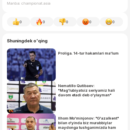
Manba: championat.asia
0
0
0
0
0
Shuningdek o'qing
Proliga. 14-tur hakamlari ma'lum
Nematillo Qutibaev:
"Mag'lubiyatsiz seriyamiz hali
davom etadi deb o'ylayman"
Ilhom Mo'minjonov: "G'azalkent"
bilan o'yinda biz murabbiylar
maydonga tushganimizda ham