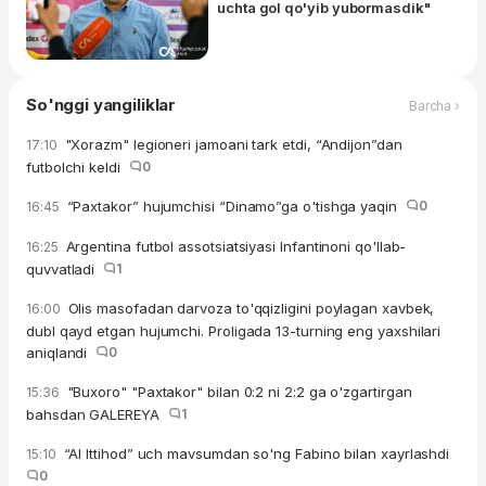
uchta gol qo'yib yubormasdik"
So'nggi yangiliklar
Barcha ›
"Xorazm" legioneri jamoani tark etdi, “Andijon”dan
17:10
futbolchi keldi
0
“Paxtakor” hujumchisi “Dinamo”ga o'tishga yaqin
0
16:45
Argentina futbol assotsiatsiyasi Infantinoni qo'llab-
16:25
quvvatladi
1
Olis masofadan darvoza to'qqizligini poylagan xavbek,
16:00
dubl qayd etgan hujumchi. Proligada 13-turning eng yaxshilari
aniqlandi
0
"Buxoro" "Paxtakor" bilan 0:2 ni 2:2 ga o'zgartirgan
15:36
bahsdan GALEREYA
1
“Al Ittihod” uch mavsumdan so'ng Fabino bilan xayrlashdi
15:10
0