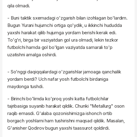
qila olmadi.
- Buni taktik sxemadagi o'zgarish bilan izohlagan bo'lardim.
Bugun Yurani hujumchi ortiga qo'ydik, u ikkinchi hududda
yaxshi harakat qilib hujumga yordam berishi kerak edi.
To'g'ri, birga bir vaziyatdan gol ura olmadi, lekin tezkor
futbolchi hamda gol bo'lgan vaziyatda samarali to'p
uzatishni amalga oshirdi.
- So'nggi daqiqqalardagi o'zgarishlar jamoaga qanchalik
yordam berdi? Uch nafar yosh futbolchi birdaniga
maydonga tushdi.
- Birinchi bo'limda ko'proq yoshi katta futbolchilar
tajribasiga suyanib harakat qildik. Chunki "Metallurg" oson
raqib emasdi. G'alaba qozonishimizga ishonch ortib
borgach yoshlarni ham tushirishni maqsad qildik. Masalan,
G'anisher Qodirov bugun yaxshi taassurot qoldirdi.