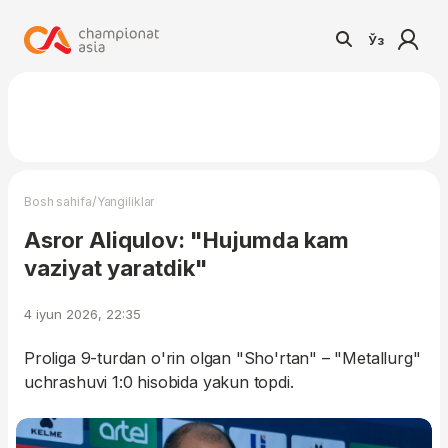
Ўз
/
Bosh sahifa
Yangiliklar
Asror Aliqulov: "Hujumda kam
vaziyat yaratdik"
4 iyun 2026, 22:35
Proliga 9-turdan o'rin olgan "Sho'rtan" – "Metallurg"
uchrashuvi 1:0 hisobida yakun topdi.