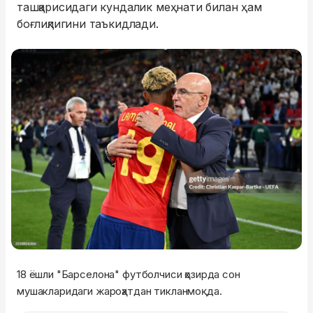
ташқарисидаги кундалик меҳнати билан ҳам
боғлиқлигини таъкидлади.
18 ёшли "Барселона" футболчиси ҳозирда сон
мушакларидаги жароҳатдан тикланмоқда.