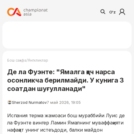
O'z
/
Бош саҳифа
Янгиликлар
Де ла Фуэнте: "Ямалга ҳеч нарса
осонликча берилмайди. У кунига 3
соатдан шуғулланади"
Sherzod Nurmatov
7 май 2026, 19:05
Испания терма жамоаси бош мураббийи Луис де
ла Фуэнте вингер Ламин Ямалнинг муваффақияти
нафақат унинг истеъдоди, балки майдон