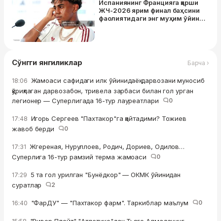
Испаниянинг Францияга қарши
ЖЧ-2026 ярим финал баҳсини
фаолиятидаги энг муҳим ўйин
деб атади
Сўнгги янгиликлар
Барча ›
Жамоаси сафидаги илк ўйинидаёқ дарвозани муносиб
18:06
қўриқлаган дарвозабон, тривела зарбаси билан гол урган
легионер — Суперлигада 16-тур лауреатлари
0
Игорь Сергеев "Пахтакор"га қайтадими? Тожиев
17:48
жавоб берди
0
Жгереная, Нуруллоев, Родич, Дориев, Одилов…
17:31
Суперлига 16-тур рамзий терма жамоаси
0
5 та гол урилган "Бунёдкор" — ОКМК ўйинидан
17:29
суратлар
2
"ФарДУ" — "Пахтакор фарм". Таркиблар маълум
0
16:40