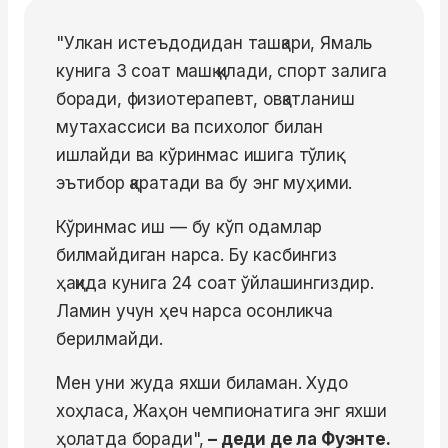
"Улкан истеъдодидан ташқари, Ямаль
кунига 3 соат машқ қилади, спорт залига
боради, физиотерапевт, овқатланиш
мутахассиси ва психолог билан
ишлайди ва кўринмас ишига тўлиқ
эътибор қаратади ва бу энг муҳими.
Кўринмас иш — бу кўп одамлар
билмайдиган нарса. Бу касбингиз
ҳақида кунига 24 соат ўйлашингиздир.
Ламин учун ҳеч нарса осонликча
берилмайди.
Мен уни жуда яхши биламан. Худо
хоҳласа, Жаҳон чемпионатига энг яхши
ҳолатда боради",
– деди де ла Фуэнте.