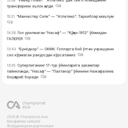
"Ривер Плейт" "Атлетико"дан Тьяго Алмаданинг
15:58
трансферини эълон қилди
0
"Манчестер Сити" — "Атлетико". Таркиблар маълум
15:21
3
Гол урилмаган "Насаф" — "Қўқон-1912" ўйинидан
14:28
ГАЛЕРЕЯ
0
“Бунёдкор” — ОКМК. Голларга бой ўтган учрашувни
13:43
сиз кўрмаган ракурсдан кўрсатамиз
0
Суперлиганинг 17-тур ўйинларига ҳакамлар
13:25
тайинланди, "Насаф" — "Пахтакор" ўйинини Нажафалиев
бошқариб боради
0
2026 © Championat.Asia
Махфийлик сиёсати
Фойдаланувчи шартномаси