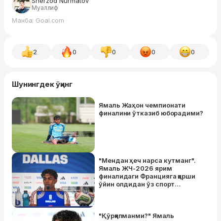
Sherzod Nurmatov
Муаллиф
Манба: Goal.com
2
0
0
0
0
Шунингдек ўқинг
Ямаль Жаҳон чемпионати
финалини ўтказиб юборадими?
"Мендан ҳеч нарса кутманг".
Ямаль ЖЧ-2026 ярим
финалидаги Францияга қарши
ўйин олдидан ўз спорт
формаси ҳақида гапирди
"Қўрқяпманми?" Ямаль