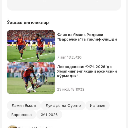
Ўхшаш янгиликлар
Флик ва Ямаль Родрини
“Барселона”га таклиф қилишди
7 авг, 13:25
0
Левандовски: “ЖЧ-2026’да
Ямалнинг энг яхши версиясини
кўрмадик”
23 июл, 18:10
2
Ламин Ямаль
Луис де ла Фуэнте
Испания
Барселона
ЖЧ-2026