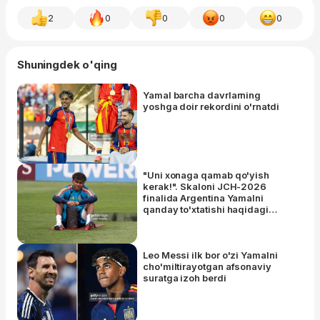
2
0
0
0
0
Shuningdek o'qing
Yamal barcha davrlarning
yoshga doir rekordini o'rnatdi
"Uni xonaga qamab qo'yish
kerak!". Skaloni JCH-2026
finalida Argentina Yamalni
qanday to'xtatishi haqidagi
savolga hazil bilan javob berdi
Leo Messi ilk bor o'zi Yamalni
cho'miltirayotgan afsonaviy
suratga izoh berdi