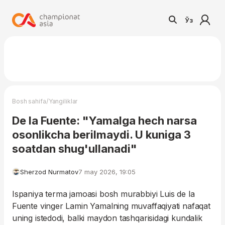
Ўз
/
Bosh sahifa
Yangiliklar
De la Fuente: "Yamalga hech narsa
osonlikcha berilmaydi. U kuniga 3
soatdan shug'ullanadi"
Sherzod Nurmatov
7 may 2026, 19:05
Ispaniya terma jamoasi bosh murabbiyi Luis de la
Fuente vinger Lamin Yamalning muvaffaqiyati nafaqat
uning istedodi, balki maydon tashqarisidagi kundalik