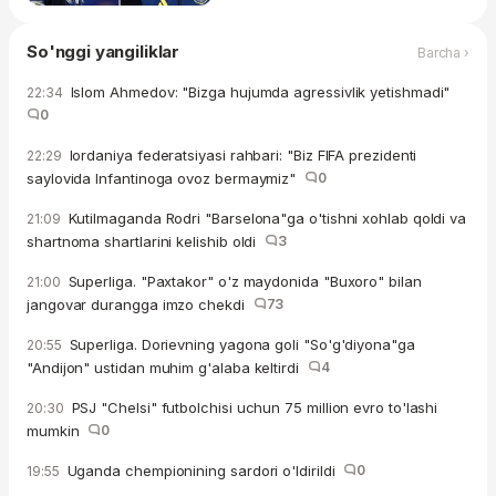
So'nggi yangiliklar
Barcha ›
Islom Ahmedov: "Bizga hujumda agressivlik yetishmadi"
22:34
0
Iordaniya federatsiyasi rahbari: "Biz FIFA prezidenti
22:29
saylovida Infantinoga ovoz bermaymiz"
0
Kutilmaganda Rodri "Barselona"ga o'tishni xohlab qoldi va
21:09
shartnoma shartlarini kelishib oldi
3
Superliga. "Paxtakor" o'z maydonida "Buxoro" bilan
21:00
jangovar durangga imzo chekdi
73
Superliga. Dorievning yagona goli "So'g'diyona"ga
20:55
"Andijon" ustidan muhim g'alaba keltirdi
4
PSJ "Chelsi" futbolchisi uchun 75 million evro to'lashi
20:30
mumkin
0
Uganda chempionining sardori o'ldirildi
0
19:55