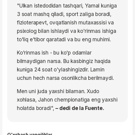
"Ulkan istedodidan tashqari, Yamal kuniga
3 soat mashq qiladi, sport zaliga boradi,
fizioterapevt, ovqatlanish mutaxassisi va
psixolog bilan ishlaydi va ko'rinmas ishiga
to'liq e'tibor qaratadi va bu eng muhimi.
Ko'rinmas ish - bu ko'p odamlar
bilmaydigan narsa. Bu kasbingiz haqida
kuniga 24 soat o'ylashingizdir. Lamin
uchun hech narsa osonlikcha berilmaydi.
Men uni juda yaxshi bilaman. Xudo
xohlasa, Jahon chempionatiga eng yaxshi
holatda boradi",
– dedi de la Fuente.
O'xshash yangiliklar