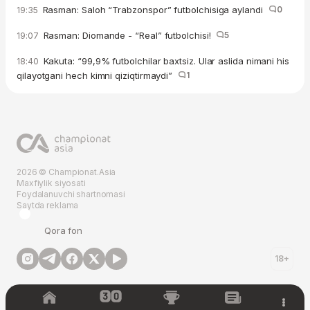
Rasman: Saloh “Trabzonspor” futbolchisiga aylandi
0
19:35
Rasman: Diomande - “Real” futbolchisi!
5
19:07
Kakuta: “99,9% futbolchilar baxtsiz. Ular aslida nimani his
18:40
qilayotgani hech kimni qiziqtirmaydi”
1
2026 © Championat.Asia
Maxfiylik siyosati
Foydalanuvchi shartnomasi
Saytda reklama
Qora fon
18+