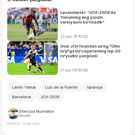
Levandovski: “JCH-2026’da
Yamalning eng yaxshi
versiyasini ko'rmadik”
23 iyul, 18:10
2
Goal JCH finalidan so'ng "Oltin
to'p"ga da'vogarlarning top-20
ro'yxatini yangiladi
21 iyul, 08:55
5
Lamin Yamal
Luis de la Fuente
Ispaniya
Barselona
JCH-2026
Sherzod Nurmatov
Muallif
Manba: Goal.com