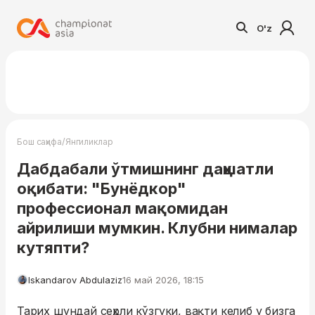
O'z
/
Бош саҳифа
Янгиликлар
Дабдабали ўтмишнинг даҳшатли
оқибати: "Бунёдкор"
профессионал мақомидан
айрилиши мумкин. Клубни нималар
кутяпти?
Iskandarov Abdulaziz
16 май 2026, 18:15
Тарих шундай сеҳрли кўзгуки, вақти келиб у бизга