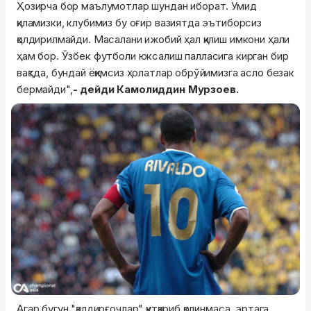
Ҳозирча бор маълумотлар шундан иборат. Умид
қиламизки, клубимиз бу оғир вазиятда эътиборсиз
қолдирилмайди. Масалани ижобий ҳал қилиш имкони ҳали
ҳам бор. Ўзбек футболи юксалиш палласига кирган бир
вақтда, бундай ёқимсиз ҳолатлар обрўйимизга асло безак
бермайди",
- дейди Камолиддин Мурзоев.
Агар бугун "қалдирғочлар" қутқариб қолинмаса, эртага