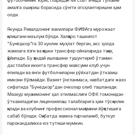
футболчининг юристларидан 48 соат ичида тўловни
амалга ошириш борасида сўнгги огоҳлантиришни ҳам
олди.
Якунда Ривалдонинг вакиллари ФИФАга мурожаат
қилишгани маълум бўлди. Халқаро ташкилот
"Бунёдкор"га 30 кунлик муҳлат берган, акс ҳолда
жамоага ёзги ва қишки трансфер ойналарида тақиқ
қўйилади. Бу қандай ишлашини тушунтириб ўтаман:
дастлабки иккита трансфер мавсуми клуб учун
ёпилади ва янги футболчиларни рўйхатдан ўтказиш
имкони бўлмайди. Вазият ўнгланмаса, навбатдаги жазо
сифатида "Бунёдкор"дан очколар олиб ташланади.
Мазкур муаммонинг ҳал этилмаслиги ОФК томонидан
ўтказиладиган лицензиялаш талабларига ҳам тўсқинлик
қилади ва клубнинг профессионал мақомини йўқотишига
сабаб бўлади. Оқибатда жамоа парчаланиб, буткул
парокандаликка юз тутиши мумкин.