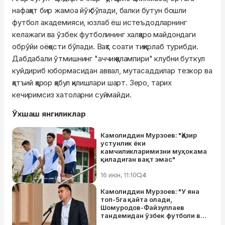
нафақат бир жамоа йўқ бўлади, балки бутун бошли
футбол академияси, юзлаб ёш истеъдодларнинг
келажаги ва ўзбек футболининг халқаро майдондаги
обрўйи оёқости бўлади. Вақт соати тиқирлаб турибди.
Дабдабали ўтмишнинг "аччиқ қалампири" клубни буткул
куйдириб юбормасидан аввал, мутасаддилар тезкор ва
қатъий қарор қабул қилишлари шарт. Зеро, тарих
кечиримсиз хатоларни суймайди.
Ўхшаш янгиликлар
Камолиддин Мурзоев: "Ҳозир
устунлик ёки
камчиликларимизни муҳокама
қиладиган вақт эмас"
16 июн, 11:10
4
Камолиддин Мурзоев: "У яна
топ-5га қайта олади,
Шомуродов-Файзуллаев
тандемидан ўзбек футболи ва
терма жамоа ютади"