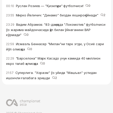
Руслан Розиев — "Қизилқум" футболчиси!
0
00:10
Мирко Йеличич: "Динамо" биздан яхшироқ ўйнади"
2
23:55
Вадим Абрамов: "83-дақиқада "Локомотив" футболчиси
23:29
ўз жарима майдончасида қўл билан ўйнаганини ВАР
кўрмади"
0
Исмаэль Беннасер "Милан"ни тарк этди, у Осиё сари
22:59
йўл олмоқда
0
"Барселона" Марк Касадо учун камида 40 миллион
22:29
евро талаб қилмоқда
0
Суперлига. "Хоразм" ўз уйида "Машъал" устидан
21:57
ишончли ғалабага эришди
2