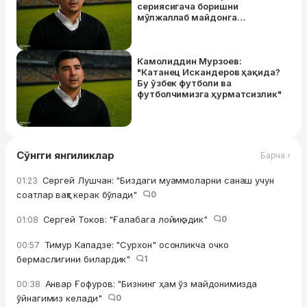
сериясигача боришни
мўлжаллаб майдонга
чиққандек таассурот
қолдирдик"
Камолиддин Мурзоев:
"Катанец Искандеров ҳақида?
Бу ўзбек футболи ва
футболчимизга ҳурматсизлик"
Сўнгги янгиликлар
Барча ›
Сергей Лушчан: "Биздаги муаммоларни санаш учун
01:23
соатлар вақт керак бўлади"
0
Сергей Токов: "Ғалабага лойиқ эдик"
0
01:08
Тимур Кападзе: "Сурхон" осонликча очко
00:57
бермаслигини билардик"
1
Анвар Ғофуров: "Бизнинг ҳам ўз майдонимизда
00:38
ўйнагимиз келади"
0