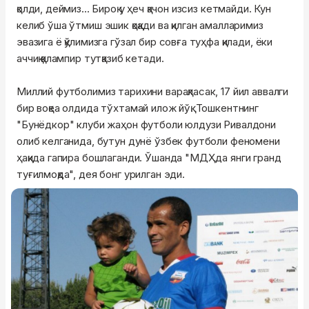
қолди, деймиз... Бироқ у ҳеч қачон изсиз кетмайди. Кун
келиб ўша ўтмиш эшик қоқади ва қилган амалларимиз
эвазига ё қўлимизга гўзал бир совға туҳфа қилади, ёки
аччиқ қалампир тутқазиб кетади.
Миллий футболимиз тарихини варақласак, 17 йил аввалги
бир воқеа олдида тўхтамай илож йўқ. Тошкентнинг
"Бунёдкор" клуби жаҳон футболи юлдузи Ривалдони
олиб келганида, бутун дунё ўзбек футболи феномени
ҳақида гапира бошлаганди. Ўшанда "МДҲда янги гранд
туғилмоқда", дея бонг урилган эди.