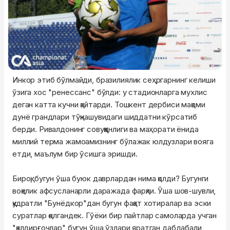
Инкор этиб бўлмайди, бразилиялик сеҳргарнинг келиши
ўзига хос "ренессанс" бўлди: у стадионларга мухлис
деган катта кучни қайтарди. Тошкент дербиси мақоми
дунё грандлари тўқнашувидаги шиддатни кўрсатиб
берди. Ривалдонинг совуққонлиги ва маҳорати ёнида
миллий терма жамоамизнинг бўлажак юлдузлари вояга
етди, маълум бир ўсишга эришди.
Бироқ, бугун ўша буюк даврлардан нима қолди? Бугунги
воқелик афсусланарли даражада фарқли. Ўша шов-шувли,
қудратли "Бунёдкор"дан бугун фақат хотиралар ва эски
суратлар қолгандек. Гўёки бир пайтлар самоларда учган
"қалдирғочлар" бугун ўша ўзлари яратган дабдабали