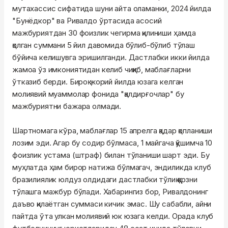
мутахассис сифатида шуни айта оламанки, 2024 йилда
"Бунёдкор" ва Ривалдо ўртасида асосий
мажбуриятдан 30 фоизлик чегирма қилиниши ҳамда
қолган суммани 5 йил давомида бўлиб-бўлиб тўлаш
бўйича келишувга эришилганди. Дастлабки икки йилда
жамоа ўз имкониятидан келиб чиқиб, маблағларни
ўтказиб берди. Бироқ жорий йилда юзага келган
молиявий муаммолар фонида "қалдирғочлар" бу
мажбуриятни бажара олмади.
Шартномага кўра, маблағлар 15 апрелга қадар қопланиши
лозим эди. Агар бу содир бўлмаса, 1 майгача қўшимча 10
фоизлик устама (штраф) билан тўланиши шарт эди. Бу
муҳлатда ҳам бирор натижа бўлмагач, эндиликда клуб
бразилиялик юлдуз олдидаги дастлабки тўлиқ қарзни
тўлашга мажбур бўлади. Хабарингиз бор, Ривалдонинг
даъво қилаётган суммаси кичик эмас. Шу сабабли, айни
пайтда ўта улкан молиявий юк юзага келди. Орада клуб