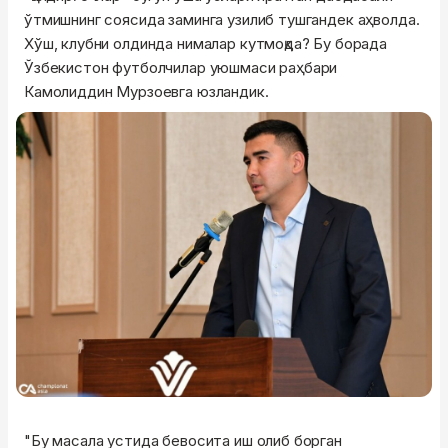
ўтмишнинг соясида заминга узилиб тушгандек аҳволда.
Хўш, клубни олдинда нималар кутмоқда? Бу борада
Ўзбекистон футболчилар уюшмаси раҳбари
Камолиддин Мурзоевга юзландик.
"Бу масала устида бевосита иш олиб борган