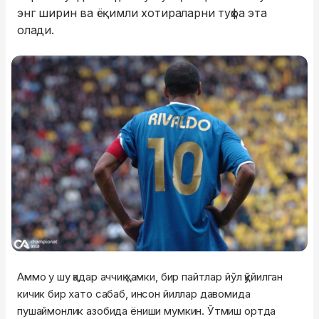
энг ширин ва ёқимли хотираларни туҳфа эта
олади.
Аммо у шу қадар аччиқ ҳамки, бир пайтлар йўл қўйилган
кичик бир хато сабаб, инсон йиллар давомида
пушаймонлик азобида ёниши мумкин. Ўтмиш ортда