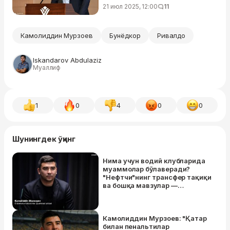
21 июл 2025, 12:00
11
Камолиддин Мурзоев
Бунёдкор
Ривалдо
Iskandarov Abdulaziz
Муаллиф
1
0
4
0
0
Шунингдек ўқинг
Нима учун водий клубларида
муаммолар бўлаверади?
"Нефтчи"нинг трансфер тақиқи
ва бошқа мавзулар —
Камолиддин Мурзоев билан
интервью
Камолиддин Мурзоев: "Қатар
билан пенальтилар