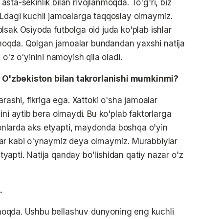
 asta-sekinlik bilan rivojlanmoqda. To'g'ri, biz
HLdagi kuchli jamoalarga taqqoslay olmaymiz.
lsak Osiyoda futbolga oid juda ko'plab ishlar
inmoqda. Qolgan jamoalar bundandan yaxshi natija
o'z o'yinini namoyish qila oladi.
si O'zbekiston bilan takrorlanishi mumkinmi?
rashi, fikriga ega. Xattoki o'sha jamoalar
ini aytib bera olmaydi. Bu ko'plab faktorlarga
 sonlarda aks etyapti, maydonda boshqa o'yin
ar kabi o'ynaymiz deya olmaymiz. Murabbiylar
utyapti. Natija qanday bo'lishidan qatiy nazar o'z
.
tilmoqda. Ushbu bellashuv dunyoning eng kuchli