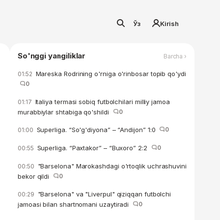
Ўз
Kirish
So'nggi yangiliklar
Barcha ›
Mareska Rodrining o'rniga o'rinbosar topib qo'ydi
01:52
0
Italiya termasi sobiq futbolchilari milliy jamoa
01:17
murabbiylar shtabiga qo'shildi
0
Superliga. “So'g'diyona” – “Andijon” 1:0
0
01:00
Superliga. “Paxtakor” – “Buxoro” 2:2
0
00:55
"Barselona" Marokashdagi o'rtoqlik uchrashuvini
00:50
bekor qildi
0
"Barselona" va "Liverpul" qiziqqan futbolchi
00:29
jamoasi bilan shartnomani uzaytiradi
0