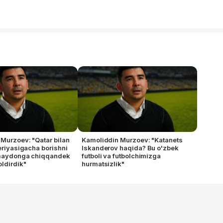
Murzoev: "Qatar bilan
Kamoliddin Murzoev: "Katanets
seriyasigacha borishni
Iskanderov haqida? Bu o'zbek
 maydonga chiqqandek
futboli va futbolchimizga
oldirdik"
hurmatsizlik"