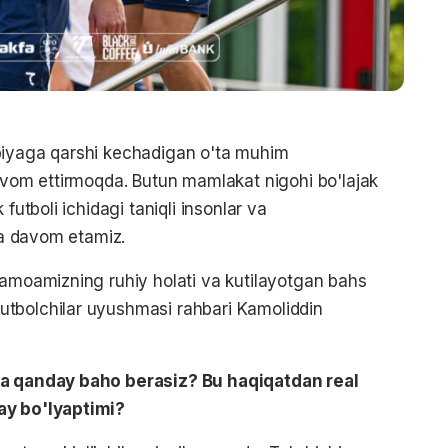
biyaga qarshi kechadigan o'ta muhim
davom ettirmoqda. Butun mamlakat nigohi bo'lajak
futboli ichidagi taniqli insonlar va
hda davom etamiz.
jamoamizning ruhiy holati va kutilayotgan bahs
tbolchilar uyushmasi rahbari Kamoliddin
:
ga qanday baho berasiz? Bu haqiqatdan real
ay bo'lyaptimi?