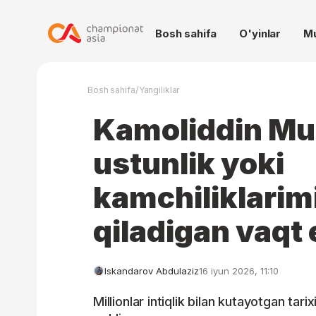
Bosh sahifa
O'yinlar
M
/
Bosh sahifa
Yangiliklar
Kamoliddin Mu
ustunlik yoki
kamchiliklari
qiladigan vaqt
Iskandarov Abdulaziz
16 iyun 2026, 11:10
Millionlar intiqlik bilan kutayotgan tari