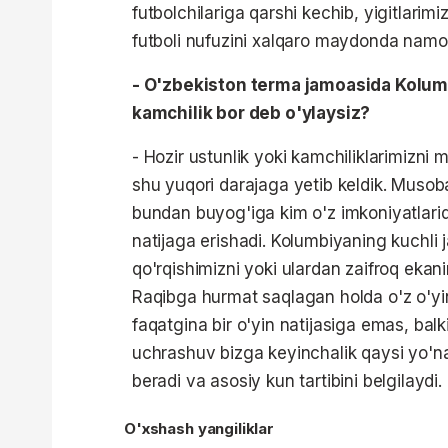
futbolchilariga qarshi kechib, yigitlarim
futboli nufuzini xalqaro maydonda namoy
- O'zbekiston terma jamoasida Kolumb
kamchilik bor deb o'ylaysiz?
- Hozir ustunlik yoki kamchiliklarimizni
shu yuqori darajaga yetib keldik. Musob
bundan buyog'iga kim o'z imkoniyatlari
natijaga erishadi. Kolumbiyaning kuchli 
qo'rqishimizni yoki ulardan zaifroq ekan
Raqibga hurmat saqlagan holda o'z o'yi
faqatgina bir o'yin natijasiga emas, bal
uchrashuv bizga keyinchalik qaysi yo'na
beradi va asosiy kun tartibini belgilaydi.
O'xshash yangiliklar