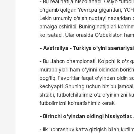
- Bu real natija hisoblanadi. Osiyo futboli
o'rganib qolgan Yevropa gigantlari, YC
Lekin umumiy o'sish nuqtayi nazaridan o
amalga oshirildi. Buning natijalari ko'r
ko'rsatadi. Ular orasida O'zbekiston ham 
- Avstraliya - Turkiya o'yini ssenariy
- Bu Jahon chempionati. Ko'pchilik o'z qa
murabbiylari ham o'yinni oldindan borish
bog'liq. Favoritlar faqat o'yindan oldin
kechyapti. Shuning uchun biz bu jamoal
shtabi, futbolchilarimiz o'z o'yinimizni k
futbolimizni ko'rsatishimiz kerak.
- Birinchi o'yindan oldingi hissiyotlar..
- Ilk uchrashuv katta qiziqish bilan ku