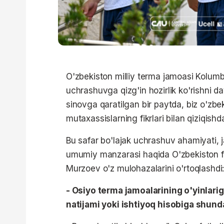
O'zbekiston milliy terma jamoasi Kolum
uchrashuvga qizg'in hozirlik ko'rishni 
sinovga qaratilgan bir paytda, biz o'zbek 
mutaxassislarning fikrlari bilan qiziqis
Bu safar bo'lajak uchrashuv ahamiyati, 
umumiy manzarasi haqida O'zbekiston fu
Murzoev o'z mulohazalarini o'rtoqlashdi
- Osiyo terma jamoalarining o'yinlari
natijami yoki ishtiyoq hisobiga shund