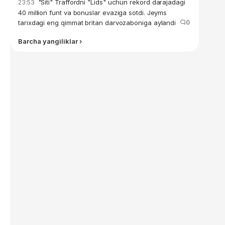
"Siti" Traffordni "Lids" uchun rekord darajadagi
23:53
40 million funt va bonuslar evaziga sotdi. Jeyms
tarixdagi eng qimmat britan darvozaboniga aylandi
0
Barcha yangiliklar ›