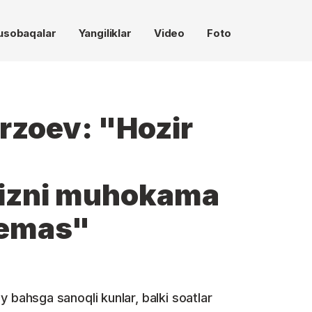
usobaqalar
Yangiliklar
Video
Foto
rzoev: "Hozir
mizni muhokama
 emas"
xiy bahsga sanoqli kunlar, balki soatlar