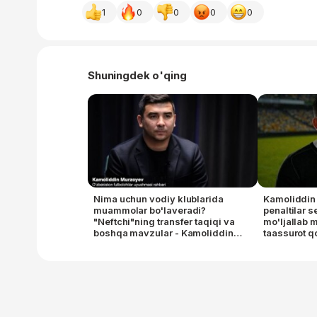
1
0
0
0
0
Shuningdek o'qing
Nima uchun vodiy klublarida
Kamoliddin 
muammolar bo'laveradi?
penaltilar 
"Neftchi"ning transfer taqiqi va
mo'ljallab
boshqa mavzular - Kamoliddin
taassurot q
Murzoev bilan intervyu