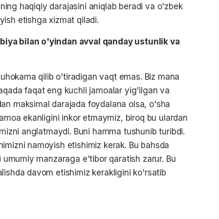
izning haqiqiy darajasini aniqlab beradi va o'zbek
ish etishga xizmat qiladi.
iya bilan o'yindan avval qanday ustunlik va
 muhokama qilib o'tiradigan vaqt emas. Biz mana
aqada faqat eng kuchli jamoalar yig'ilgan va
dan maksimal darajada foydalana olsa, o'sha
jamoa ekanligini inkor etmaymiz, biroq bu ulardan
imizni anglatmaydi. Buni hamma tushunib turibdi.
nimizni namoyish etishimiz kerak. Bu bahsda
ki umumiy manzaraga e'tibor qaratish zarur. Bu
lishda davom etishimiz kerakligini ko'rsatib