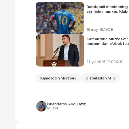
Dabdabali o'tmishning
ayrilishi mumkin. Klubn
16 may, 18:15
9
Kamoliddin Murzoev: "
tandemidan o'zbek futb
21 iyul 2025, 12:00
11
Kamoliddin Murzoev
O'zbekiston MTJ
Iskandarov Abdulaziz
Muallif