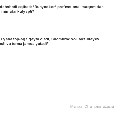
 dahshatli oqibati: "Bunyodkor" professional maqomidan
i nimalar kutyapti?
U yana top-5ga qayta oladi, Shomurodov-Fayzullayev
oli va terma jamoa yutadi"
Manba: Championat.asia