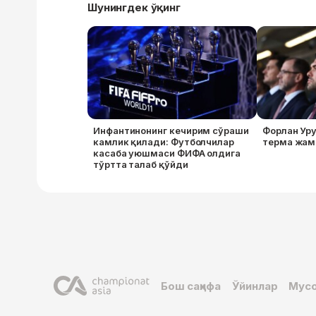
Шунингдек ўқинг
Инфантинонинг кечирим сўраши
Форлан Уру
камлик қилади: Футболчилар
терма жам
касаба уюшмаси ФИФА олдига
тўртта талаб қўйди
Бош саҳифа
Ўйинлар
Мусо