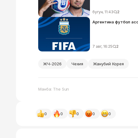
бугун, 11:43
2
Аргентина футбол ас
7 авг, 16:25
2
ЖЧ-2026
Чехия
Жанубий Корея
Манба: The Sun
0
0
0
0
0