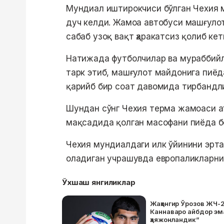
Мундиал иштирокчиси бўлган Чехия 
дуч келди. Жамоа автобуси машғулот
сабаб узоқ вақт ҳаракатсиз қолиб кет
Натижада футболчилар ва мураббийл
тарк этиб, машғулот майдонига пиёд
қарийб бир соат давомида тирбандли
Шундан сўнг Чехия терма жамоаси а
мақсадида қолган масофани пиёда б
Чехия мундиалдаги илк ўйинини эртаг
оладиган учрашувда европаликларни
Ўхшаш янгиликлар
Жаҳонгир Ўрозов ЖЧ-2
Каннаваро айбдор эма
ҳаяжонландик”