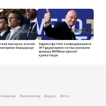
гвай ёшлар ва асосий
Африка футбол конфедерацияси
оаларини бошқаради
ЖЧ ҳуқуқларини сотиш жанжали
фонида ФИФАни қўллаб-
қувватлади
бақалар
Янгиликлар
Видео
Фото