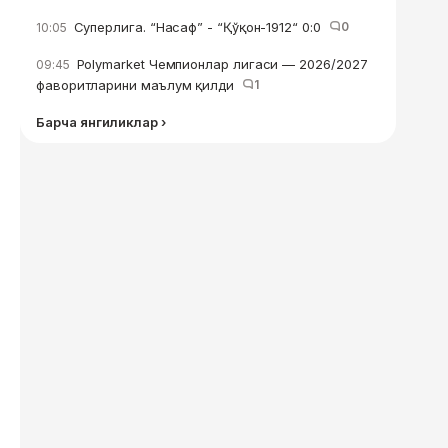
Суперлига. “Насаф” - “Қўқон-1912“ 0:0
0
10:05
Polymarket Чемпионлар лигаси — 2026/2027
09:45
фаворитларини маълум қилди
1
Барча янгиликлар ›