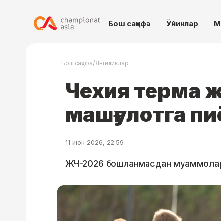
Бош саҳифа
Ўйинлар
М
/
Бош саҳифа
Янгиликлар
Чехия терма 
машғулотга пи
11 июн 2026, 22:59
ЖЧ-2026 бошланмасдан муаммолар