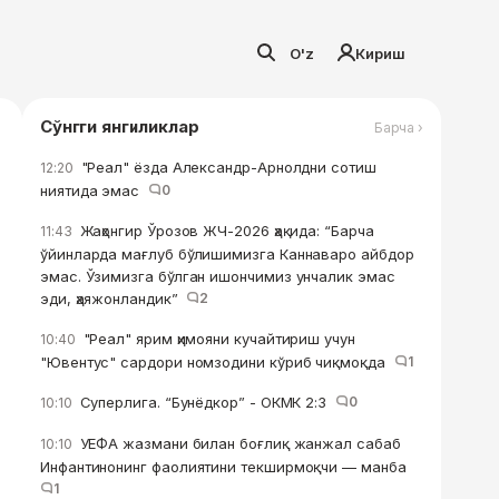
O'z
Кириш
Сўнгги янгиликлар
Барча ›
"Реал" ёзда Александр-Арнолдни сотиш
12:20
ниятида эмас
0
Жаҳонгир Ўрозов ЖЧ-2026 ҳақида: “Барча
11:43
ўйинларда мағлуб бўлишимизга Каннаваро айбдор
эмас. Ўзимизга бўлган ишончимиз унчалик эмас
эди, ҳаяжонландик”
2
"Реал" ярим ҳимояни кучайтириш учун
10:40
"Ювентус" сардори номзодини кўриб чиқмоқда
1
Суперлига. “Бунёдкор” - ОКМК 2:3
0
10:10
УЕФА жазмани билан боғлиқ жанжал сабаб
10:10
Инфантинонинг фаолиятини текширмоқчи — манба
1