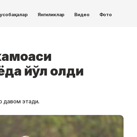
усобақалар
Янгиликлар
Видео
Фото
жамоаси
ёда йўл олди
 давом этади.