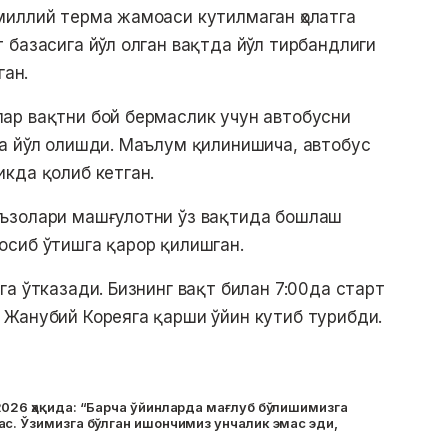
миллий терма жамоаси кутилмаган ҳолатга
 базасига йўл олган вақтда йўл тирбандлиги
ган.
ар вақтни бой бермаслик учун автобусни
а йўл олишди. Маълум қилинишича, автобус
кда қолиб кетган.
ъзолари машғулотни ўз вақтида бошлаш
осиб ўтишга қарор қилишган.
а ўтказади. Бизнинг вақт билан 7:00да старт
 Жанубий Кореяга қарши ўйин кутиб турибди.
026 ҳақида: “Барча ўйинларда мағлуб бўлишимизга
с. Ўзимизга бўлган ишончимиз унчалик эмас эди,