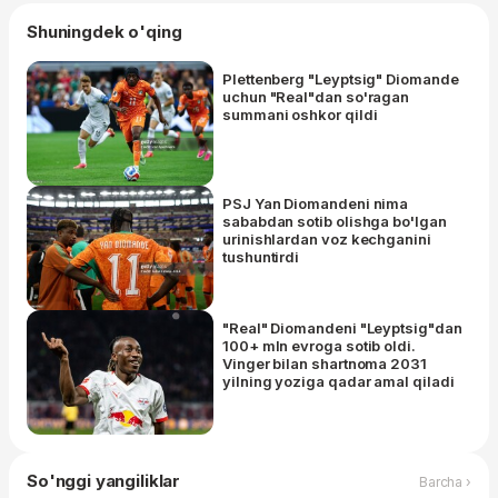
Shuningdek o'qing
Plettenberg "Leyptsig" Diomande
uchun "Real"dan so'ragan
summani oshkor qildi
PSJ Yan Diomandeni nima
sababdan sotib olishga bo'lgan
urinishlardan voz kechganini
tushuntirdi
"Real" Diomandeni "Leyptsig"dan
100+ mln evroga sotib oldi.
Vinger bilan shartnoma 2031
yilning yoziga qadar amal qiladi
So'nggi yangiliklar
Barcha ›