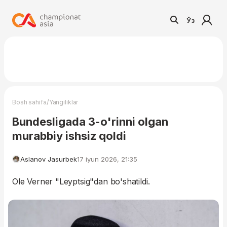
Ўз
/
Bosh sahifa
Yangiliklar
Bundesligada 3-o'rinni olgan
murabbiy ishsiz qoldi
Aslanov Jasurbek
17 iyun 2026, 21:35
Ole Verner "Leyptsig"dan bo'shatildi.