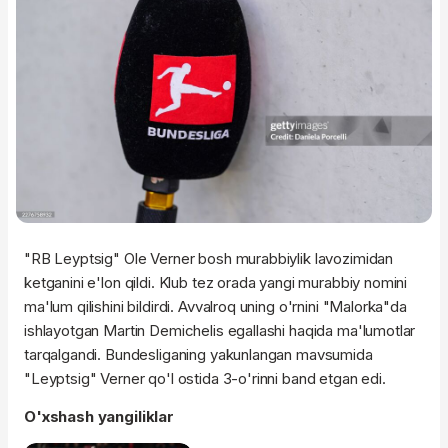
"RB Leyptsig" Ole Verner bosh murabbiylik lavozimidan
ketganini e'lon qildi. Klub tez orada yangi murabbiy nomini
ma'lum qilishini bildirdi. Avvalroq uning o'rnini "Malorka"da
ishlayotgan Martin Demichelis egallashi haqida ma'lumotlar
tarqalgandi. Bundesliganing yakunlangan mavsumida
"Leyptsig" Verner qo'l ostida 3-o'rinni band etgan edi.
O'xshash yangiliklar