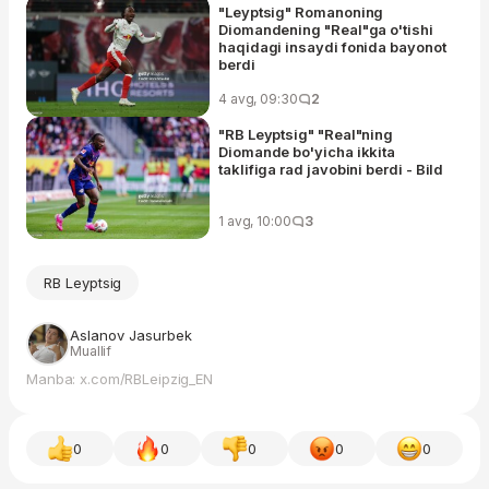
"Leyptsig" Romanoning
Diomandening "Real"ga o'tishi
haqidagi insaydi fonida bayonot
berdi
4 avg, 09:30
2
"RB Leyptsig" "Real"ning
Diomande bo'yicha ikkita
taklifiga rad javobini berdi - Bild
1 avg, 10:00
3
RB Leyptsig
Aslanov Jasurbek
Muallif
Manba: x.com/RBLeipzig_EN
0
0
0
0
0