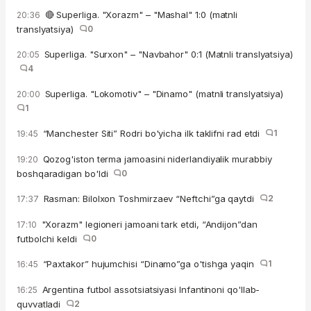
🔴 Superliga. "Xorazm" – "Mashal" 1:0 (matnli
20:36
translyatsiya)
0
Superliga. "Surxon" – "Navbahor" 0:1 (Matnli translyatsiya)
20:05
4
Superliga. "Lokomotiv" – "Dinamo" (matnli translyatsiya)
20:00
1
“Manchester Siti” Rodri bo'yicha ilk taklifni rad etdi
1
19:45
Qozog'iston terma jamoasini niderlandiyalik murabbiy
19:20
boshqaradigan bo'ldi
0
Rasman: Bilolxon Toshmirzaev “Neftchi”ga qaytdi
2
17:37
"Xorazm" legioneri jamoani tark etdi, “Andijon”dan
17:10
futbolchi keldi
0
“Paxtakor” hujumchisi “Dinamo”ga o'tishga yaqin
1
16:45
Argentina futbol assotsiatsiyasi Infantinoni qo'llab-
16:25
quvvatladi
2