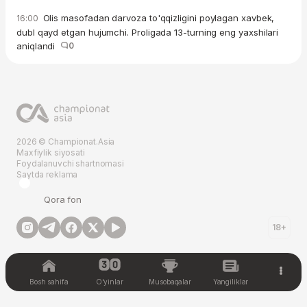
Olis masofadan darvoza to'qqizligini poylagan xavbek,
16:00
dubl qayd etgan hujumchi. Proligada 13-turning eng yaxshilari
aniqlandi
0
2026 © Championat.Asia
Maxfiylik siyosati
Foydalanuvchi shartnomasi
Saytda reklama
Qora fon
18+
Bosh sahifa
O'yinlar
Musobaqalar
Yangiliklar