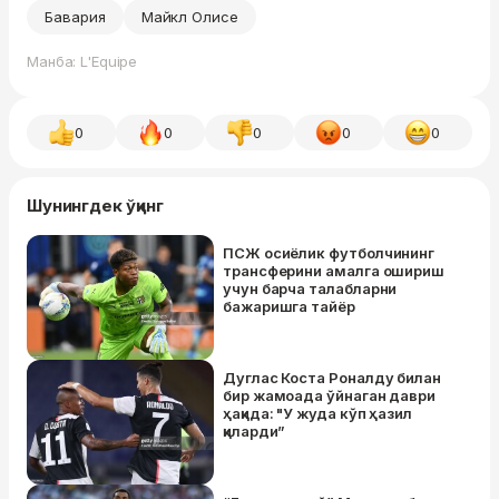
Бавария
Майкл Олисе
Манба: L'Equipe
0
0
0
0
0
Шунингдек ўқинг
ПСЖ осиёлик футболчининг
трансферини амалга ошириш
учун барча талабларни
бажаришга тайёр
Дуглас Коста Роналду билан
бир жамоада ўйнаган даври
ҳақида: "У жуда кўп ҳазил
қиларди”