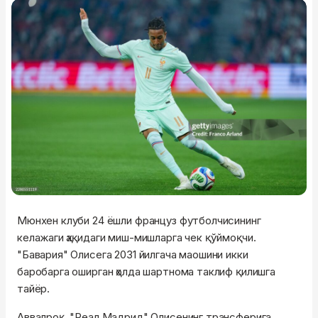
Мюнхен клуби 24 ёшли француз футболчисининг
келажаги ҳақидаги миш-мишларга чек қўймоқчи.
"Бавария" Олисега 2031 йилгача маошини икки
баробарга оширган ҳолда шартнома таклиф қилишга
тайёр.
Аввалроқ, "Реал Мадрид" Олисенинг трансферига