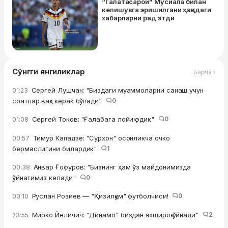
“Галатасарой” Мусиала билан
келишувга эришилгани ҳақидаги
хабарларни рад этди
Сўнгги янгиликлар
Барча ›
Сергей Лушчан: "Биздаги муаммоларни санаш учун
01:23
соатлар вақт керак бўлади"
0
Сергей Токов: "Ғалабага лойиқ эдик"
0
01:08
Тимур Кападзе: "Сурхон" осонликча очко
00:57
бермаслигини билардик"
1
Анвар Ғофуров: "Бизнинг ҳам ўз майдонимизда
00:38
ўйнагимиз келади"
0
Руслан Розиев — "Қизилқум" футболчиси!
0
00:10
Мирко Йеличич: "Динамо" биздан яхшироқ ўйнади"
2
23:55