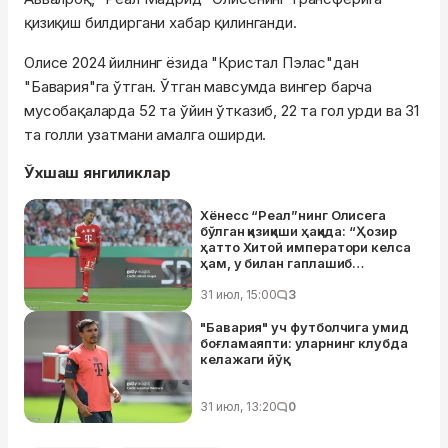
қизиқиш билдиргани хабар қилинганди.
Олисе 2024 йилнинг ёзида "Кристал Пэлас"дан
"Бавария"га ўтган. Ўтган мавсумда вингер барча
мусобақаларда 52 та ўйин ўтказиб, 22 та гол урди ва 31
та голли узатмани амалга оширди.
Ўхшаш янгиликлар
Хёнесс “Реал”нинг Олисега
бўлган қизиқиши ҳақида: “Ҳозир
ҳатто Хитой императори келса
ҳам, у билан гаплашиб
ўтирмаган бўлардик”
31 июл, 15:00
3
"Бавария" уч футболчига умид
боғламаяпти: уларнинг клубда
келажаги йўқ
31 июл, 13:20
0