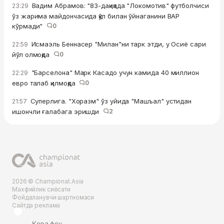
Вадим Абрамов: "83-дақиқада "Локомотив" футболчиси
23:29
ўз жарима майдончасида қўл билан ўйнаганини ВАР
кўрмади"
0
Исмаэль Беннасер "Милан"ни тарк этди, у Осиё сари
22:59
йўл олмоқда
0
"Барселона" Марк Касадо учун камида 40 миллион
22:29
евро талаб қилмоқда
0
Суперлига. "Хоразм" ўз уйида "Машъал" устидан
21:57
ишончли ғалабага эришди
2
2026 © Championat.Asia
Махфийлик сиёсати
Фойдаланувчи шартномаси
Сайтда реклама
Қора фон