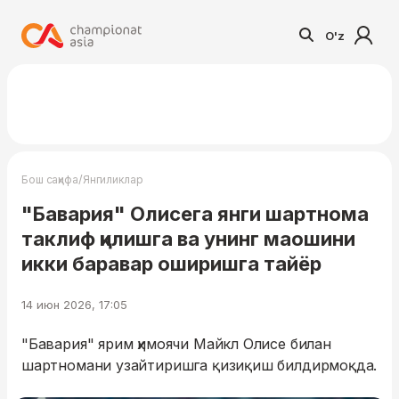
O'z
/
Бош саҳифа
Янгиликлар
"Бавария" Олисега янги шартнома
таклиф қилишга ва унинг маошини
икки баравар оширишга тайёр
14 июн 2026, 17:05
"Бавария" ярим ҳимоячи Майкл Олисе билан
шартномани узайтиришга қизиқиш билдирмоқда.