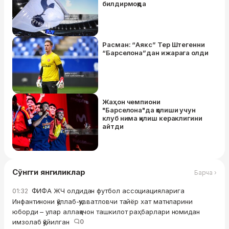
билдирмоқда
Расман: “Аякс” Тер Штегенни
“Барселона”дан ижарага олди
Жаҳон чемпиони
"Барселона"да қолиши учун
клуб нима қилиш кераклигини
айтди
Сўнгги янгиликлар
Барча ›
ФИФА ЖЧ олдидан футбол ассоциацияларига
01:32
Инфантинони қўллаб-қувватловчи тайёр хат матнларини
юборди – улар аллақачон ташкилот раҳбарлари номидан
имзолаб қўйилган
0