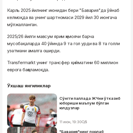
Карль 2025 йилнинг июнидан бери "Бавария"да ўйнаб
келмоқда ва унинг шартномаси 2029 йил 30 июнгача
мўлжалланган.
2025/26 йилги мавсум ярим ҳимоячи барча
мусобақаларда 40 ўйинда 9 та гол урди ва 8 та голли
узатмани амалга оширди.
Transfermarkt унинг трансфер қийматини 60 миллион
еврога баҳоламоқда.
Ўхшаш янгиликлар
Сўнгги паллада ЖЧни ўтказиб
юбориши маълум бўлган
юлдузлар
11 июн, 19:30
5
"Бавария"нинг порлаб