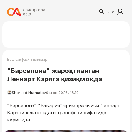
O'z
/
Бош саҳифа
Янгиликлар
"Барселона" жароҳатланган
Леннарт Карлга қизиқмоқда
Sherzod Nurmatov
9 июн 2026, 16:10
"Барселона" "Бавария" ярим ҳимоячиси Леннарт
Карлни келажакдаги трансфери сифатида
кўрмоқда.