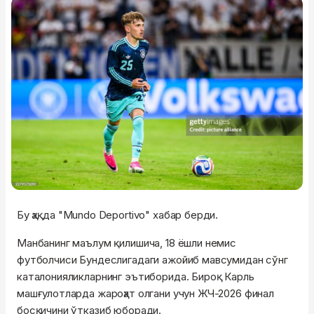
Бу ҳақда "Mundo Deportivo" хабар берди.
Манбанинг маълум қилишича, 18 ёшли немис
футболчиси Бундеслигадаги ажойиб мавсумидан сўнг
каталонияликларнинг эътиборида. Бироқ Карль
машғулотларда жароҳат олгани учун ЖЧ-2026 финал
босқичини ўтказиб юборади.