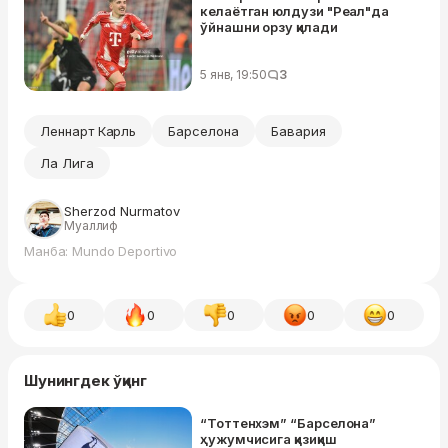
келаётган юлдузи "Реал"да
ўйнашни орзу қилади
5 янв, 19:50
3
Леннарт Карль
Барселона
Бавария
Ла Лига
Sherzod Nurmatov
Муаллиф
Манба: Mundo Deportivo
0
0
0
0
0
Шунингдек ўқинг
“Тоттенхэм” “Барселона”
ҳужумчисига қизиқиш