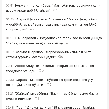
Неъматилло Қутибаев: "Мағлубиятсиз сериямиз ҳали
00:51
давом этади деб ўйлайман"
0
Илҳом Мўминжонов: "Ғазалкент" билан ўйинда биз
00:45
мураббийлар майдонга тушганимизда ҳам учта гол қўйиб
юбормасдик"
2
ЕЧЛ саралаши. Раҳмоналиев голли пас берган ўйинда
00:19
"Сабаҳ" минимал фарқ билан ютқазди
0
Азамат Шарипов: "Дарвозабонимизнинг иккита
00:02
хатоси туфайли мағлуб бўлдик"
0
Асрор Алиқулов: "Ўтказиб юборилган ҳар икки гол
23:41
тасодифга ўхшади"
0
Фарҳод Нишонов: "Шўртан"га қарши баҳс биз учун
23:33
финал ўйинидек бўлади"
0
"Жайхун" мураббийи: "Вазиятлар бўлди, аммо бизга
23:21
омад етишмади"
1
"Реал" Диоманде учун 125 миллион евро тўлайди,
22:48