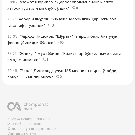
Азамат Шарипов: "Дарвозабонимизнинг иккита
00:02
хатоси туфайли мағлуб бўлдик"
0
Асрор Алиқулов: "Ўтказиб юборилган ҳар икки гол
23:41
тасодифга ўхшади"
0
Фарҳод Нишонов: "Шўртан"га қарши баҳс биз учун
23:33
финал ўйинидек бўлади"
0
"Жайхун" мураббийи: "Вазиятлар бўлди, аммо бизга
23:21
омад етишмади"
1
"Реал" Диоманде учун 125 миллион евро тўлайди,
22:48
бонус – 15 миллионгача
2
2026 © Championat.Asia
Махфийлик сиёсати
Фойдаланувчи шартномаси
Сайтда реклама