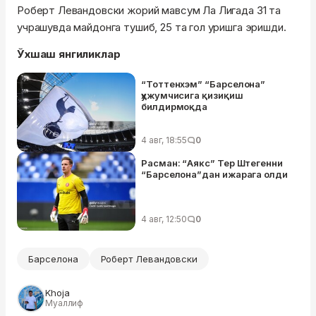
Роберт Левандовски жорий мавсум Ла Лигада 31 та
учрашувда майдонга тушиб, 25 та гол уришга эришди.
Ўхшаш янгиликлар
“Тоттенхэм” “Барселона”
ҳужумчисига қизиқиш
билдирмоқда
4 авг, 18:55
0
Расман: “Аякс” Тер Штегенни
“Барселона”дан ижарага олди
4 авг, 12:50
0
Барселона
Роберт Левандовски
Khoja
Муаллиф