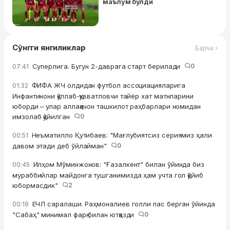
маълум бўлди
Сўнгги янгиликлар
Барча ›
Суперлига. Бугун 2-даврага старт берилади
0
07:41
ФИФА ЖЧ олдидан футбол ассоциацияларига
01:32
Инфантинони қўллаб-қувватловчи тайёр хат матнларини
юборди – улар аллақачон ташкилот раҳбарлари номидан
имзолаб қўйилган
0
Неъматилло Қутибаев: "Мағлубиятсиз сериямиз ҳали
00:51
давом этади деб ўйлайман"
0
Илҳом Мўминжонов: "Ғазалкент" билан ўйинда биз
00:45
мураббийлар майдонга тушганимизда ҳам учта гол қўйиб
юбормасдик"
2
ЕЧЛ саралаши. Раҳмоналиев голли пас берган ўйинда
00:19
"Сабаҳ" минимал фарқ билан ютқазди
0