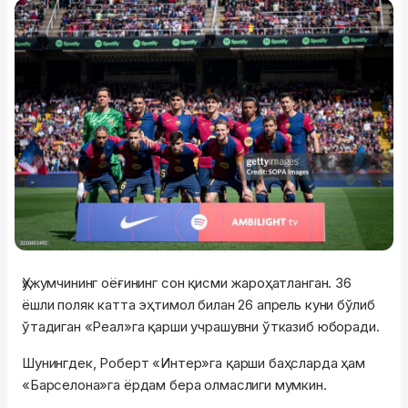
Ҳужумчининг оёғининг сон қисми жароҳатланган. 36
ёшли поляк катта эҳтимол билан 26 апрель куни бўлиб
ўтадиган «Реал»га қарши учрашувни ўтказиб юборади.
Шунингдек, Роберт «Интер»га қарши баҳсларда ҳам
«Барселона»га ёрдам бера олмаслиги мумкин.