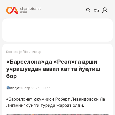
O'z
/
Бош саҳифа
Янгиликлар
«Барселона»да «Реал»га қарши
учрашувдан аввал катта йўқотиш
бор
Khoja
20 апр 2025, 09:56
«Барселона» ҳужумчиси Роберт Левандовски Ла
Лиганинг сўнгги турида жароҳат олди.