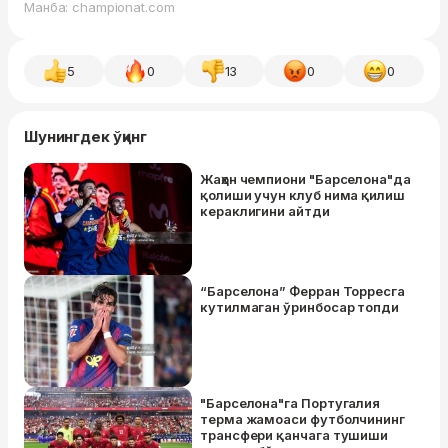
Манба: championat.com
5
0
13
0
0
Шунингдек ўқинг
Жаҳон чемпиони "Барселона"да
қолиши учун клуб нима қилиш
кераклигини айтди
“Барселона” Ферран Торресга
кутилмаган ўринбосар топди
"Барселона"га Португалия
терма жамоаси футболчининг
трансфери қанчага тушиши