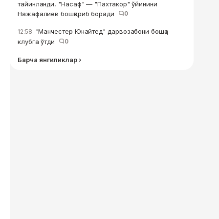
тайинланди, "Насаф" — "Пахтакор" ўйинини
Нажафалиев бошқариб боради
0
"Манчестер Юнайтед" дарвозабони бошқа
12:58
клубга ўтди
0
Барча янгиликлар ›