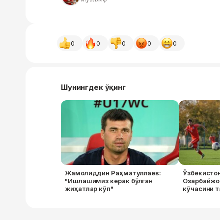
0
0
0
0
0
Шунингдек ўқинг
Жамолиддин Раҳматуллаев:
Ўзбекистон
"Ишлашимиз керак бўлган
Озарбайжо
жиҳатлар кўп"
кўчасини 