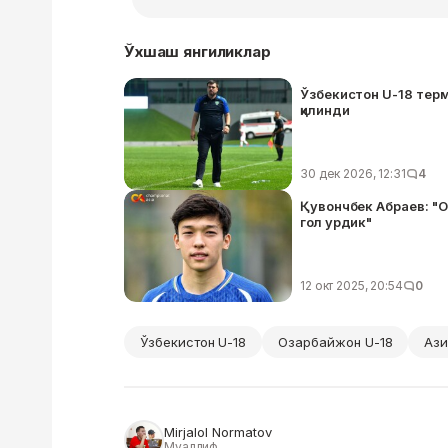
Ўхшаш янгиликлар
Ўзбекистон U-18 тер
қилинди
30 дек 2026, 12:31
4
Қувончбек Абраев: "О
гол урдик"
12 окт 2025, 20:54
0
Ўзбекистон U-18
Озарбайжон U-18
Ази
Mirjalol Normatov
Муаллиф