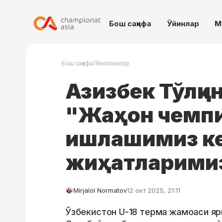
Бош саҳифа
Ўйинлар
М
/
Бош саҳифа
Янгиликлар
Азизбек Тўлқи
"Жаҳон чемпи
ишлашимиз ке
жиҳатларимиз
Mirjalol Normatov
12 окт 2025, 21:11
Ўзбекистон U-18 терма жамоаси яр