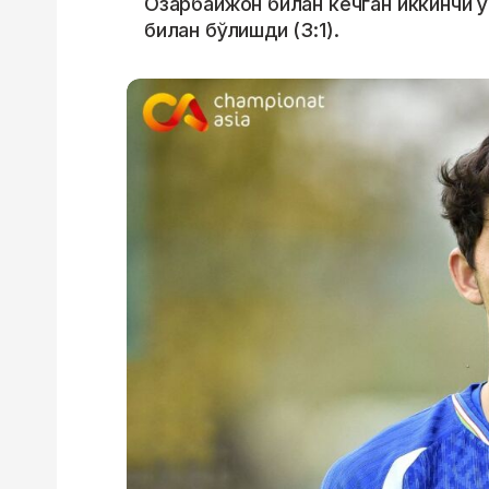
Озарбайжон билан кечган иккинчи 
билан бўлишди (3:1).