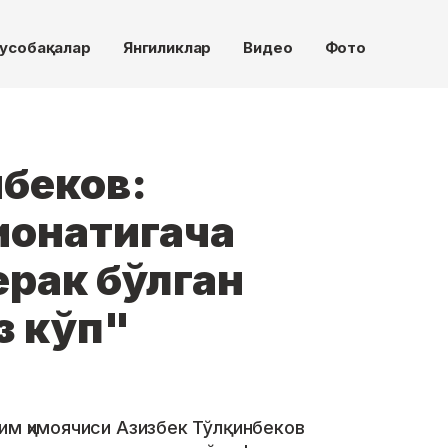
усобақалар
Янгиликлар
Видео
Фото
нбеков:
онатигача
рак бўлган
 кўп"
им ҳимоячиси Азизбек Тўлқинбеков