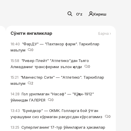
O'z
Кириш
Сўнгги янгиликлар
Барча ›
"ФарДУ" — "Пахтакор фарм". Таркиблар
16:40
маълум
0
"Ривер Плейт" "Атлетико"дан Тьяго
15:58
Алмаданинг трансферини эълон қилди
0
"Манчестер Сити" — "Атлетико". Таркиблар
15:21
маълум
2
Гол урилмаган "Насаф" — "Қўқон-1912"
14:28
ўйинидан ГАЛЕРЕЯ
0
“Бунёдкор” — ОКМК. Голларга бой ўтган
13:43
учрашувни сиз кўрмаган ракурсдан кўрсатамиз
0
Суперлиганинг 17-тур ўйинларига ҳакамлар
13:25