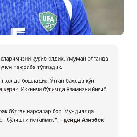
икларимизни кўриб олдик. Умуман олганда
 учун тажриба тўпладик.
н ҳолда бошладик. Ўтган баҳсда кўп
 керак. Иккинчи бўлимда ўзимизни йиғиб
ак бўлган нарсалар бор. Мундиалда
он бўлишни истаймиз",
- дейди Азизбек