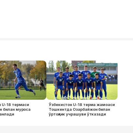
 U-18 термаси
Ўзбекистон U-18 терма жамоаси
н билан муроса
Тошкентда Озарбайжон билан
танлади
ўртоқлик учрашуви ўтказади