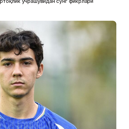
ўртоқлик учрашувидан сўнг фикрлари