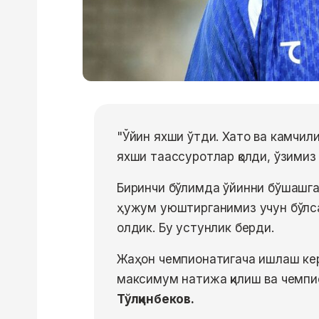
"Ўйин яхши ўтди. Хато ва камчил
яхши таассуротлар қолди, ўзимиз
Биринчи бўлимда ўйинни бўшашга
ҳужум уюштирганимиз учун бўлса
олдик. Бу устунлик берди.
Жаҳон чемпионатигача ишлаш кер
максимум натижа қилиш ва чемпи
Тўлқинбеков.