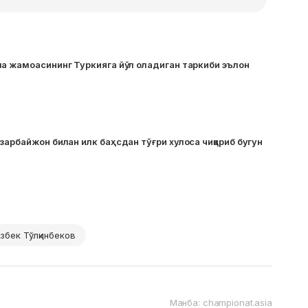
ма жамоасининг Туркияга йўл оладиган таркиби эълон
зарбайжон билан илк баҳсдан тўғри хулоса чиқариб бугун
збек Тўлқинбеков
Манба: championat.asia