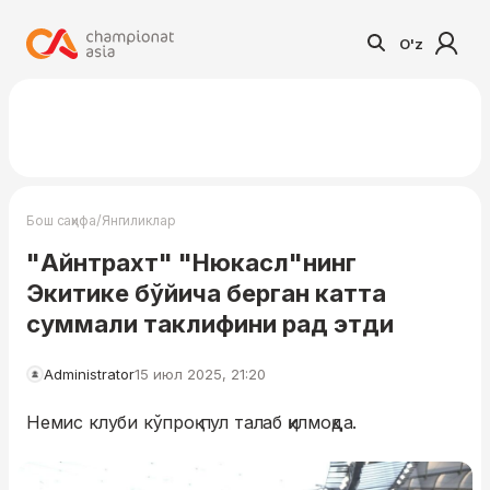
O'z
/
Бош саҳифа
Янгиликлар
"Айнтрахт" "Нюкасл"нинг
Экитике бўйича берган катта
суммали таклифини рад этди
Administrator
15 июл 2025, 21:20
Немис клуби кўпроқ пул талаб қилмоқда.