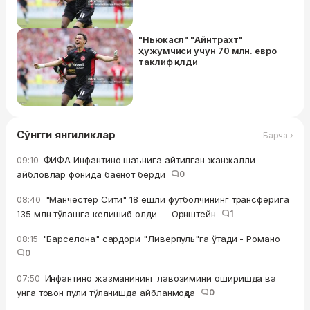
"Ньюкасл" "Айнтрахт"
ҳужумчиси учун 70 млн. евро
таклиф қилди
Сўнгги янгиликлар
Барча ›
ФИФА Инфантино шаънига айтилган жанжалли
09:10
айбловлар фонида баёнот берди
0
"Манчестер Сити" 18 ёшли футболчининг трансферига
08:40
135 млн тўлашга келишиб олди — Орнштейн
1
"Барселона" сардори "Ливерпуль"га ўтади - Романо
08:15
0
Инфантино жазманининг лавозимини оширишда ва
07:50
унга товон пули тўланишда айбланмоқда
0