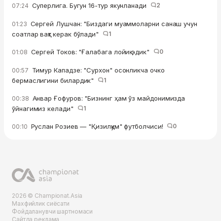
Суперлига. Бугун 16-тур якунланади
2
07:24
Сергей Лушчан: "Биздаги муаммоларни санаш учун
01:23
соатлар вақт керак бўлади"
1
Сергей Токов: "Ғалабага лойиқ эдик"
0
01:08
Тимур Кападзе: "Сурхон" осонликча очко
00:57
бермаслигини билардик"
1
Анвар Ғофуров: "Бизнинг ҳам ўз майдонимизда
00:38
ўйнагимиз келади"
1
Руслан Розиев — "Қизилқум" футболчиси!
0
00:10
2026 © Championat.Asia
Махфийлик сиёсати
Фойдаланувчи шартномаси
Сайтда реклама