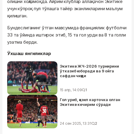
олишни хоҳламоқда. Айрим клублар аллақачон Экитике
учун кўпроқ пул тўлашга тайёр эканликларини маълум
қилишган.
Бундеслиганинг ўтган мавсумида франциялик футболчи
33 та ўйинда иштирок этиб, 15 та гол урди ва 8 та голли
узатма берди.
Ўхшаш янгиликлар
Экитике ЖЧ-2026 турнирини
ўтказиб юборади ва 9 ойга
сафдан чиқди
15 апр, 14:09
1
Гол уриб, қизил карточка олган
Экитике кечирим сўради
24 сен 2025, 13:31
2