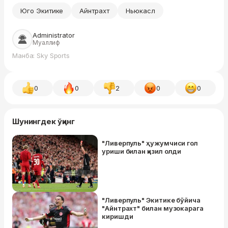
Юго Экитике
Айнтрахт
Ньюкасл
Administrator
Муаллиф
Манба: Sky Sports
0
0
2
0
0
Шунингдек ўқинг
"Ливерпуль" ҳужумчиси гол
уриши билан қизил олди
"Ливерпуль" Экитике бўйича
"Айнтрахт" билан музокарага
киришди