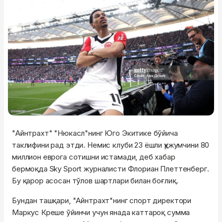
"Айнтрахт" "Нюкасл"нинг Юго Экитике бўйича
таклифини рад этди. Немис клуби 23 ёшли ҳужумчини 80
миллион еврога сотишни истамади, деб хабар
бермоқда Sky Sport журналисти Флориан Плеттенберг.
Бу қарор асосан тўлов шартлари билан боғлиқ.
Бундан ташқари, "Айнтрахт"нинг спорт директори
Маркус Креше ўйинчи учун янада каттароқ сумма