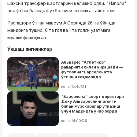
шахсий трансфер шартларини келишиб олди. "Наполи"
эса ўз навбатида футболчини сотишга тайёр эди.
Распадори ўтган мавсум А Серияда 26 та ўйинда
майдонга тушиб, 6 та гол ва 1 та голли узатмага
муаллифлик қилган.
Ўхшаш янгиликлар
Альварес “Атлетико”
раҳбарияти билан учрашади —
футболчи "Барселона"га
ўтишни хоҳламоқда
кеча, 15:40
1
“Барселона” спорт директори
Деку Альвареснинг агенти
билан музокаралар ўтказиш
учун Мадридга учиб борди
кеча, 14:00
0