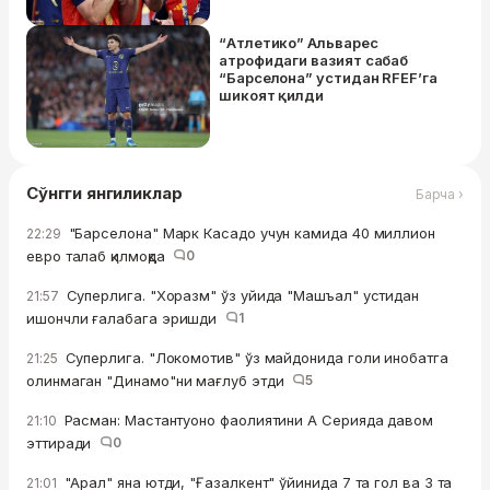
“Атлетико” Альварес
атрофидаги вазият сабаб
“Барселона” устидан RFEF’га
шикоят қилди
Сўнгги янгиликлар
Барча ›
"Барселона" Марк Касадо учун камида 40 миллион
22:29
евро талаб қилмоқда
0
Суперлига. "Хоразм" ўз уйида "Машъал" устидан
21:57
ишончли ғалабага эришди
1
Суперлига. "Локомотив" ўз майдонида голи инобатга
21:25
олинмаган "Динамо"ни мағлуб этди
5
Расман: Мастантуоно фаолиятини А Серияда давом
21:10
эттиради
0
"Арал" яна ютди, "Ғазалкент" ўйинида 7 та гол ва 3 та
21:01