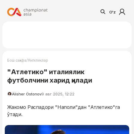
O'z
/
Бош саҳифа
Янгиликлар
"Атлетико" италиялик
футболчини харид қилади
Alisher Ostonov
9 авг 2025, 12:22
Жакомо Распадори "Наполи"дан "Атлетико"га
ўтади.