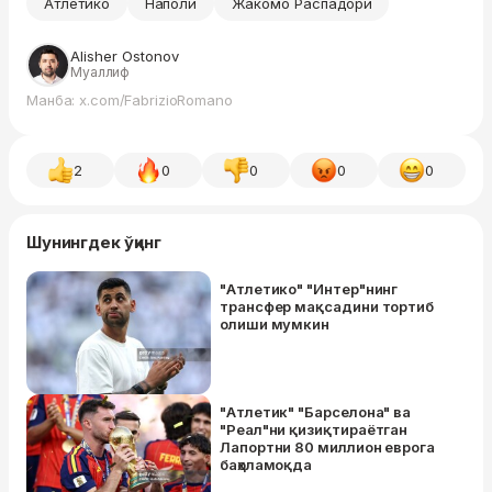
Атлетико
Наполи
Жакомо Распадори
Alisher Ostonov
Муаллиф
Манба: x.com/FabrizioRomano
2
0
0
0
0
Шунингдек ўқинг
"Атлетико" "Интер"нинг
трансфер мақсадини тортиб
олиши мумкин
"Атлетик" "Барселона" ва
"Реал"ни қизиқтираётган
Лапортни 80 миллион еврога
баҳоламоқда