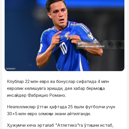
Клублар 22 млн евро ва бонуслар сифатида 4 млн
евролик келишувга эришди, дея хабар бермоқда
инсайдер Фабрицио Романо.
Неаполликлар ўтган ҳафтада 25 ёшли футболчи учун
30+5 млн евро олмоқчи экани айтилганди.
Ҳужумчи кеча эрталаб "Атлетико"га ўтишни истаб,