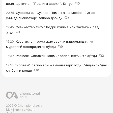
қизил карточка | "Пролига шарҳи", 13-тур
0
Суперлига. "Сурхон" Наманганда мезбон бўлган
20:55
ўйинда "Навбаҳор" ғалаба қозонди
6
“Манчестер Сити” Родри бўйича илк таклифни рад
19:45
этди
1
Қозоғистон терма жамоасини нидерландиялик
19:20
мураббий бошқарадиган бўлди
0
Расман: Билолхон Тошмирзаев “Нефтчи”га қайтди
2
17:37
"Хоразм" легионери жамоани тарк этди, “Андижон”дан
17:10
футболчи келди
0
2026 © Championat.Asia
Махфийлик сиёсати