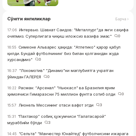
Сўнгги янгиликлар
Барча ›
Интервью. Шавкат Саидов: "Металлург"да янги саҳифа
17:06
очяпмиз. Суперлигага чиқиш иложсиз вазифа эмас"
0
Симеоне Альварес ҳақида: "Атлетико" қарор қабул
16:55
қилди. Бундай футболчининг биз билан қолганидан жуда
хурсандмиз"
0
"Локомотив" "Динамо"ни мағлубиятга учратган
16:37
ўйиндан ГАЛЕРЕЯ
0
Расман: “Арсенал" "Ньюкасл" ва Бразилия ярим
16:22
ҳимоячиси Гимараэсни 75 миллион фунтга сотиб олди
0
Лионель Мессининг отаси вафот этди
3
15:57
“Пахтакор” собиқ ҳужумчиси “Галатасарой”
15:31
мураббийи бўлди
3
"Сельта" “Манчестер Юнайтед” футболчисини ижарага
14:45