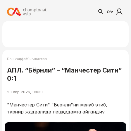
O'z
/
Бош саҳифа
Янгиликлар
АПЛ. “Бёрнли” – “Манчестер Сити”
0:1
23 апр 2026, 08:30
"Манчестер Сити" "Бёрнли"ни мағлуб этиб,
турнир жадвалида пешқадамга айландиv