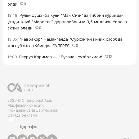
олди
0
Рульи душанба куни "Ман Сити"да тиббий кўрикдан
13:48
ўтади. Клуб "Марсель” дарвозабонини 3,5 миллион еврога
сотиб олади
0
"Навбаҳор" Наманганда "Сурхон"ни кичик ҳисобда
13:05
мағлуб этган ўйиндан ГАЛЕРЕЯ
0
Беҳруз Каримов — "Лугано" футболчиси!
12
12:09
2026 © Championat.Asia
Махфийлик сиёсати
Фойдаланувчи шартномаси
Сайтда реклама
Қора фон