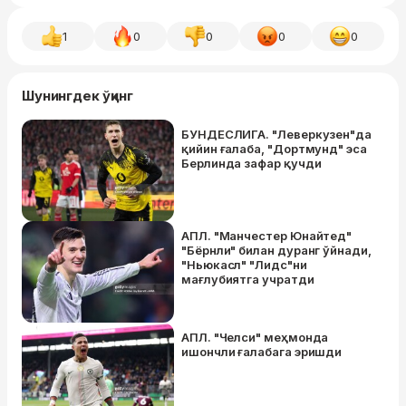
1
0
0
0
0
Шунингдек ўқинг
БУНДЕСЛИГА. "Леверкузен"да
қийин ғалаба, "Дортмунд" эса
Берлинда зафар қучди
АПЛ. "Манчестер Юнайтед"
"Бёрнли" билан дуранг ўйнади,
"Ньюкасл" "Лидс"ни
мағлубиятга учратди
АПЛ. "Челси" меҳмонда
ишончли ғалабага эришди