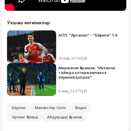
Ўхшаш янгиликлар
АПЛ. “Арсенал” - “Бёрнли” 1:0
19 май, 07:00
0
Миржалол Қосимов: "Иккинчи
таймда хотиржамликка
берилиб қолдик"
6 мар, 23:27
21
Бёрнли
Манчестер Сити
Видео
Эрлинг Ҳоланд
Абдуқодир Ҳусанов