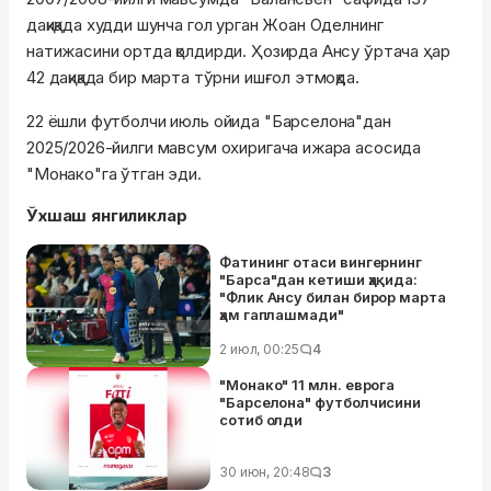
дақиқада худди шунча гол урган Жоан Оделнинг
натижасини ортда қолдирди. Ҳозирда Ансу ўртача ҳар
42 дақиқада бир марта тўрни ишғол этмоқда.
22 ёшли футболчи июль ойида "Барселона"дан
2025/2026-йилги мавсум охиригача ижара асосида
"Монако"га ўтган эди.
Ўхшаш янгиликлар
Фатининг отаси вингернинг
"Барса"дан кетиши ҳақида:
"Флик Ансу билан бирор марта
ҳам гаплашмади"
2 июл, 00:25
4
"Монако" 11 млн. еврога
"Барселона" футболчисини
сотиб олди
30 июн, 20:48
3