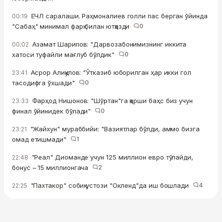
ЕЧЛ саралаши. Раҳмоналиев голли пас берган ўйинда
00:19
"Сабаҳ" минимал фарқ билан ютқазди
0
Азамат Шарипов: "Дарвозабонимизнинг иккита
00:02
хатоси туфайли мағлуб бўлдик"
0
Асрор Алиқулов: "Ўтказиб юборилган ҳар икки гол
23:41
тасодифга ўхшади"
0
Фарҳод Нишонов: "Шўртан"га қарши баҳс биз учун
23:33
финал ўйинидек бўлади"
0
"Жайхун" мураббийи: "Вазиятлар бўлди, аммо бизга
23:21
омад етишмади"
1
"Реал" Диоманде учун 125 миллион евро тўлайди,
22:48
бонус – 15 миллионгача
2
"Пахтакор" собиқ устози "Окленд"да иш бошлади
4
22:25