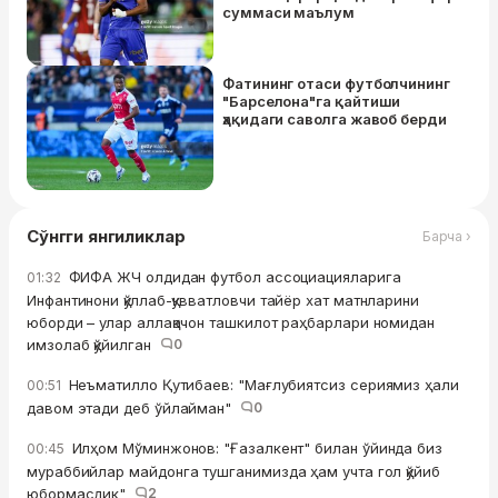
суммаси маълум
Фатининг отаси футболчининг
"Барселона"га қайтиши
ҳақидаги саволга жавоб берди
Сўнгги янгиликлар
Барча ›
ФИФА ЖЧ олдидан футбол ассоциацияларига
01:32
Инфантинони қўллаб-қувватловчи тайёр хат матнларини
юборди – улар аллақачон ташкилот раҳбарлари номидан
имзолаб қўйилган
0
Неъматилло Қутибаев: "Мағлубиятсиз сериямиз ҳали
00:51
давом этади деб ўйлайман"
0
Илҳом Мўминжонов: "Ғазалкент" билан ўйинда биз
00:45
мураббийлар майдонга тушганимизда ҳам учта гол қўйиб
юбормасдик"
2