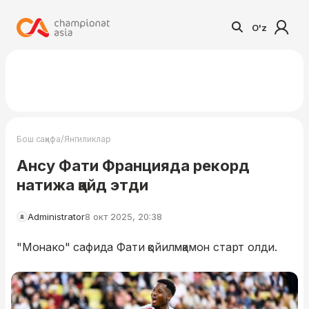
O'z
/
Бош саҳифа
Янгиликлар
Ансу Фати Францияда рекорд
натижа қайд этди
Administrator
8 окт 2025, 20:38
"Монако" сафида Фати қойилмқамон старт олди.