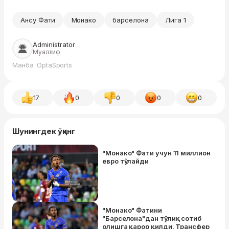
Ансу Фати
Монако
барселона
Лига 1
Administrator
Муаллиф
Манба: OptaSports
17
0
0
0
0
Шунингдек ўқинг
"Монако" Фати учун 11 миллион
евро тўлайди
"Монако" Фатини
"Барселона"дан тўлиқ сотиб
олишга қарор қилди. Трансфер