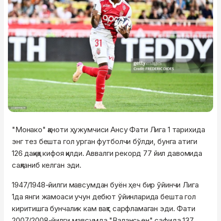
"Монако" қаноти ҳужумчиси Ансу Фати Лига 1 тарихида
энг тез бешта гол урган футболчи бўлди, бунга атиги
126 дақиқа кифоя қилди. Аввалги рекорд 77 йил давомида
сақланиб келган эди.
1947/1948-йилги мавсумдан буён ҳеч бир ўйинчи Лига
1да янги жамоаси учун дебют ўйинларида бешта гол
киритишга бунчалик кам вақт сарфламаган эди. Фати
2007/2008-йилги мавсумда "Валансьен" сафида 137