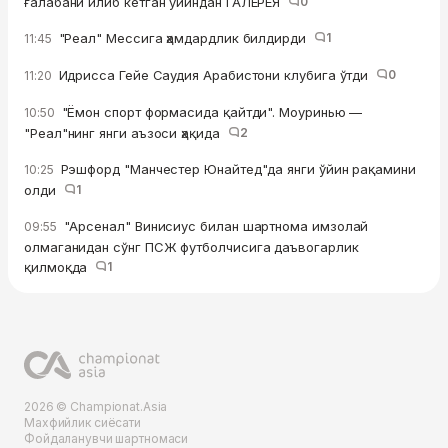
ғалабани илиб кетган ўйиндан ГАЛЕРЕЯ
0
"Реал" Мессига ҳамдардлик билдирди
1
11:45
Идрисса Гейе Саудия Арабистони клубига ўтди
0
11:20
"Ёмон спорт формасида қайтди". Моуринью —
10:50
"Реал"нинг янги аъзоси ҳақида
2
Рэшфорд "Манчестер Юнайтед"да янги ўйин рақамини
10:25
олди
1
"Арсенал" Винисиус билан шартнома имзолай
09:55
олмаганидан сўнг ПСЖ футболчисига даъвогарлик
қилмоқда
1
2026 © Championat.Asia
Махфийлик сиёсати
Фойдаланувчи шартномаси