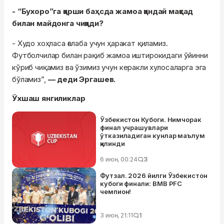
- “Бухоро”га қарши баҳсда жамоа қандай мақсад
билан майдонга чиқади?
- Худо хоҳласа ғалаба учун ҳаракат қиламиз.
Футболчилар билан рақиб жамоа иштирокидаги ўйинни
кўриб чиқамиз ва ўзимиз учун керакли хулосаларга эга
бўламиз”,
— деди Эргашев.
Ўхшаш янгиликлар
Ўзбекистон Кубоги. Нимчорак
финал учрашувлари
ўтказиладиган кунлар маълум
қилинди
6 июн, 00:24
3
Футзал. 2026 йилги Ўзбекистон
кубоги финали: BMB PFC
чемпион!
3 июн, 21:11
1