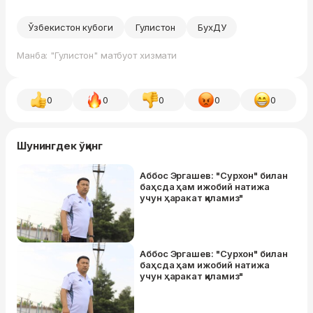
Ўзбекистон кубоги
Гулистон
БухДУ
Манба: "Гулистон" матбуот хизмати
0
0
0
0
0
Шунингдек ўқинг
Аббос Эргашев: "Сурхон" билан
баҳсда ҳам ижобий натижа
учун ҳаракат қиламиз"
Аббос Эргашев: "Сурхон" билан
баҳсда ҳам ижобий натижа
учун ҳаракат қиламиз"