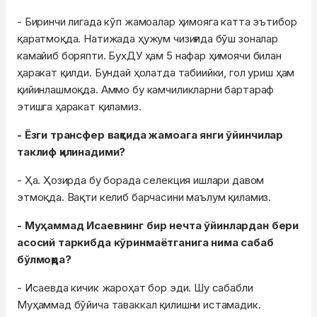
- Биринчи лигада кўп жамоалар ҳимояга катта эътибор
қаратмоқда. Натижада ҳужум чизиғида бўш зоналар
камайиб боряпти. БухДУ ҳам 5 нафар ҳимоячи билан
ҳаракат қилди. Бундай ҳолатда табиийки, гол уриш ҳам
қийинлашмоқда. Аммо бу камчиликларни бартараф
этишга ҳаракат қиламиз.
- Ёзги трансфер вақтида жамоага янги ўйинчилар
таклиф қилинадими?
- Ҳа. Ҳозирда бу борада селекция ишлари давом
этмоқда. Вақти келиб барчасини маълум қиламиз.
- Муҳаммад Исаевнинг бир нечта ўйинлардан бери
асосий таркибда кўринмаётганига нима сабаб
бўлмоқда?
- Исаевда кичик жароҳат бор эди. Шу сабабли
Муҳаммад бўйича таваккал қилишни истамадик.