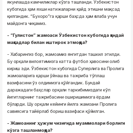
якунлашда камчиликлар кўзга ташланди. Ўзбекистон
кубогида ҳам яхши натижаларни қайд этишни мақсад
қилгандик. “Бухоро”га қарши баҳсда ҳам ғалаба учун
майдонга чиқамиз.
- “Гулистон” жамоаси Ўзбекистон кубогида қандай
мақсадлар билан иштирок этмоқда?
- Хабарингиз бор, жамоамиз янгитдан ташкил этилди.
Бу орқали вилоятимизга катта футбол ҳавосини олиб
кириш эди. Ўзбекистон кубогида Суперлига ва Пролига
жамоаларига қарши ўйнаш ва тажриба тўплаш
вазифасини ўз олдимизга қўйгандик. Бундай
даражадаги баҳслар орқали таркибимиздаги кўп
йигитларнинг тажрибасини оширишимизга ёрдам
бўларди. Шу орқали кейинги йилга жамоани Пролига
савиясига тайёрлаб бориш вазифаси қўйилган.
- Жамоанинг ҳужум чизиғида муаммолари борлиги
кўзга ташланмоқда?