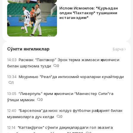
Ислом Исмоилов: "Қуръадан
олдин "Пахтакор" тушишини
истаган эдим"
Сўнгги янгиликлар
Барча ›
Расман: “Пахтакор” Эрон терма жамоаси ҳимоячиси
14:03
билан шартнома тузди
0
Моуринью "Реал"да интизомий чораларни кучайтирди
13:34
1
“Ливерпуль” ярим ҳимоячиси “Манчестер Сити”га
13:05
ўтиши мумкин
0
“Барселона”да низо: юлдуз футболчи раҳбарият билан
12:40
муаммоларга дуч келди
0
"Каттақўрғон" сўннги дақиқалардаги гол эвазига
12:14