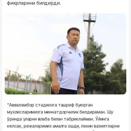
фикрларини билдирди.
“Авваламбор стадионга ташриф буюрган
мухлисларимизга миннатдорчилик билдираман. Шу
ўринда уларни ғалаба билан табриклайман. Ўйинга
келсак, режаларимиз амалга ошди, лекин вазиятларни