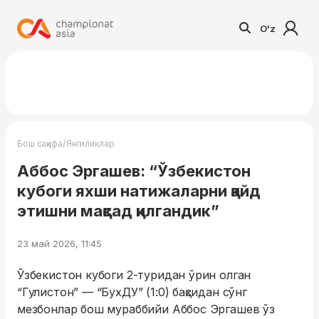
O'z
/
Бош саҳифа
Янгиликлар
Аббос Эргашев: “Ўзбекистон
кубоги яхши натижаларни қайд
этишни мақсад қилгандик”
23 май 2026, 11:45
Ўзбекистон кубоги 2-туридан ўрин олган
“Гулистон” — “БухДУ” (1:0) баҳсидан сўнг
мезбонлар бош мураббийи Аббос Эргашев ўз