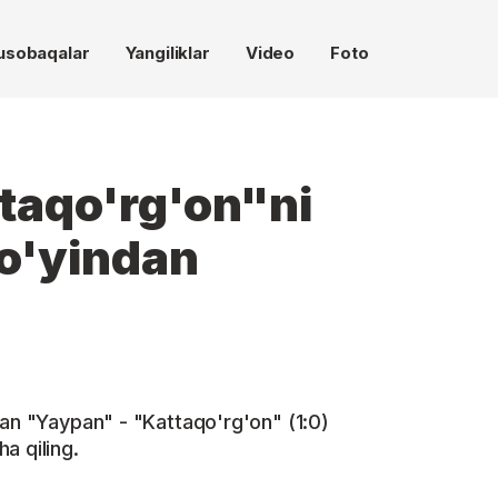
usobaqalar
Yangiliklar
Video
Foto
taqo'rg'on"ni
o'yindan
gan "Yaypan" - "Kattaqo'rg'on" (1:0)
a qiling.