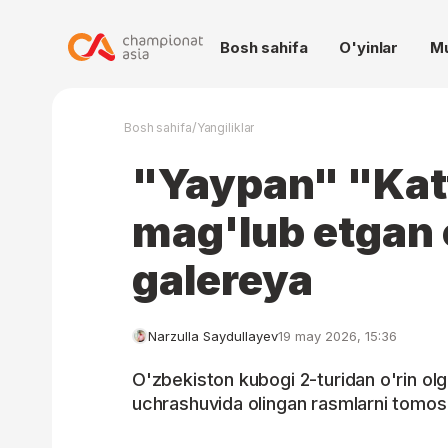
Bosh sahifa
O'yinlar
M
/
Bosh sahifa
Yangiliklar
"Yaypan" "Kat
mag'lub etgan 
galereya
Narzulla Saydullayev
19 may 2026, 15:36
O'zbekiston kubogi 2-turidan o'rin ol
uchrashuvida olingan rasmlarni tomosh