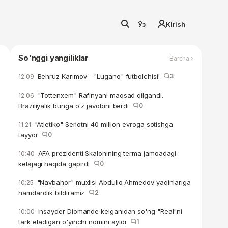
Ўз
Kirish
So'nggi yangiliklar
Barcha ›
Behruz Karimov - "Lugano" futbolchisi!
3
12:09
"Tottenxem" Rafinyani maqsad qilgandi.
12:06
Braziliyalik bunga o'z javobini berdi
0
"Atletiko" Serlotni 40 million evroga sotishga
11:21
tayyor
0
AFA prezidenti Skalonining terma jamoadagi
10:40
kelajagi haqida gapirdi
0
"Navbahor" muxlisi Abdullo Ahmedov yaqinlariga
10:25
hamdardlik bildiramiz
2
Insayder Diomande kelganidan so'ng "Real"ni
10:00
tark etadigan o'yinchi nomini aytdi
1