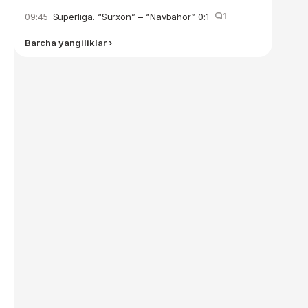
Superliga. “Surxon” – “Navbahor” 0:1
1
09:45
Barcha yangiliklar ›