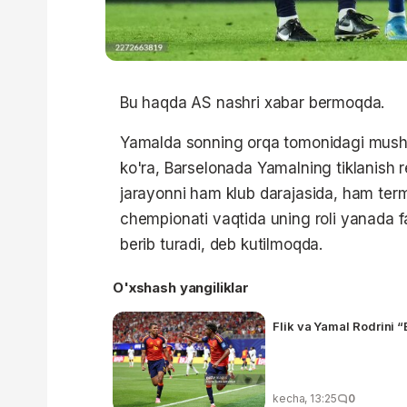
Bu haqda AS nashri xabar bermoqda.
Yamalda sonning orqa tomonidagi mushak
ko'ra, Barselonada Yamalning tiklanish 
jarayonni ham klub darajasida, ham term
chempionati vaqtida uning roli yanada f
berib turadi, deb kutilmoqda.
O'xshash yangiliklar
Flik va Yamal Rodrini “
kecha, 13:25
0