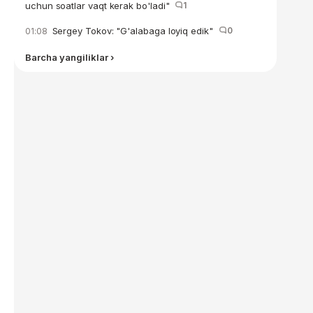
uchun soatlar vaqt kerak bo'ladi"
1
Sergey Tokov: "G'alabaga loyiq edik"
0
01:08
Barcha yangiliklar ›