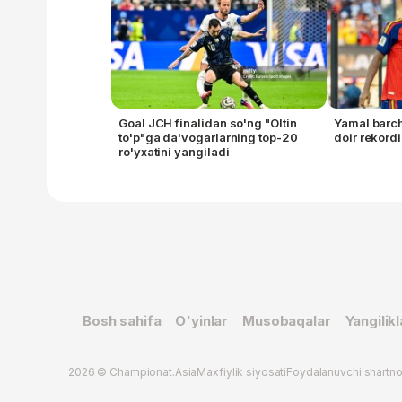
Goal JCH finalidan so'ng "Oltin
Yamal barc
to'p"ga da'vogarlarning top-20
doir rekordi
ro'yxatini yangiladi
Bosh sahifa
O'yinlar
Musobaqalar
Yangilikl
2026 © Championat.Asia
Maxfiylik siyosati
Foydalanuvchi shartn