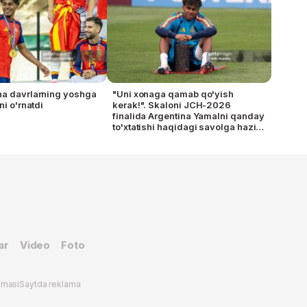
ha davrlarning yoshga
"Uni xonaga qamab qo'yish
ni o'rnatdi
kerak!". Skaloni JCH-2026
finalida Argentina Yamalni qanday
to'xtatishi haqidagi savolga hazil
bilan javob berdi
ar
Video
Foto
omasi
Saytda reklama