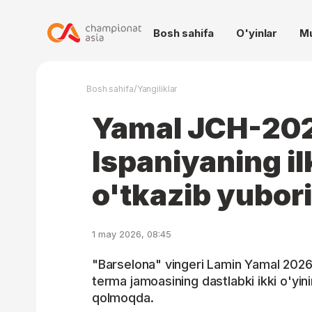
Bosh sahifa
O'yinlar
M
/
Bosh sahifa
Yangiliklar
Yamal JCH-20
Ispaniyaning ilk
o'tkazib yubor
1 may 2026, 08:45
"Barselona" vingeri Lamin Yamal 2026
terma jamoasining dastlabki ikki o'yini
qolmoqda.