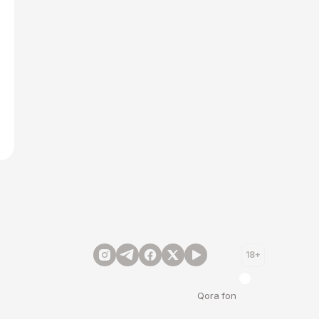
18+
Qora fon