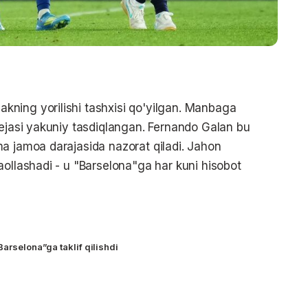
ning yorilishi tashxisi qo'yilgan. Manbaga
rejasi yakuniy tasdiqlangan. Fernando Galan bu
a jamoa darajasida nazorat qiladi. Jahon
aollashadi - u "Barselona"ga har kuni hisobot
Barselona”ga taklif qilishdi