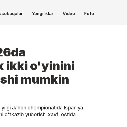
usobaqalar
Yangiliklar
Video
Foto
26da
 ikki o'yinini
ishi mumkin
 yilgi Jahon chempionatida Ispaniya
ni o'tkazib yuborishi xavfi ostida