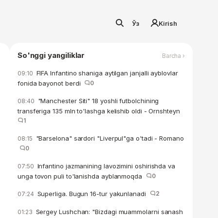
Ўз
Kirish
So'nggi yangiliklar
Barcha ›
FIFA Infantino shaniga aytilgan janjalli ayblovlar
09:10
fonida bayonot berdi
0
"Manchester Siti" 18 yoshli futbolchining
08:40
transferiga 135 mln to'lashga kelishib oldi - Ornshteyn
1
"Barselona" sardori "Liverpul"ga o'tadi - Romano
08:15
0
Infantino jazmanining lavozimini oshirishda va
07:50
unga tovon puli to'lanishda ayblanmoqda
0
Superliga. Bugun 16-tur yakunlanadi
2
07:24
Sergey Lushchan: "Bizdagi muammolarni sanash
01:23