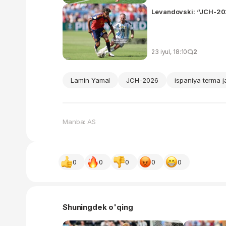
Levandovski: “JCH-202
23 iyul, 18:10
2
Lamin Yamal
JCH-2026
ispaniya terma 
Manba: AS
0
0
0
0
0
Shuningdek o'qing