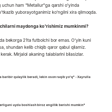
ing uchun ham "Metallur"ga qarshi o'yinda
o'tkazib yuborayotganimiz ko'ngilni xira qilmoqda.
olchilarni maydonga ko'rishimiz mumkinmi?
da bekorga 21ta futbolchi bor emas. O'yin kuni
sa, shundan kelib chiqib qaror qabul qilamiz.
erak. Mirjalol akaning talablarini bilasizlar.
aribir qulaylik beradi, lekin oson raqib yo'q" - Xayrulla
erligani uyda boshlash biroz engillik berishi mumkin"