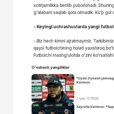
xotirjamlikka berilib yuborishadi. Shun
g'alabani saqlab qola olmadik. Ko'p gol 
- Keyingi uchrashuvlarda yangi futb
- Biz hech kimni ajratmaymiz. Tarkibimiz
qaysi futbolchining holati yaxshiroq bo'l
Futbolchi mashg'ulotda o'zini ko'rsatishi k
O'xshash yangiliklar
"Uyda o'ynash jamoaga b
Karimov
2 iyun, 13:15
0
Xayrulla Karimov: "Sup