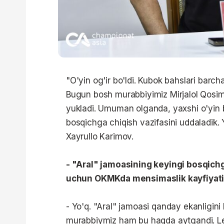
"O'yin og'ir bo'ldi. Kubok bahslari bar
Bugun bosh murabbiyimiz Mirjalol Qosim
yukladi. Umuman olganda, yaxshi o'yin bo
bosqichga chiqish vazifasini uddaladik.
Xayrullo Karimov.
- "Aral" jamoasining keyingi bosqichg
uchun OKMKda mensimaslik kayfiyati
- Yo'q. "Aral" jamoasi qanday ekanligini
murabbiymiz ham bu haqda aytgandi. Lekin