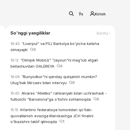
Ўз
Kirish
So'nggi yangiliklar
Barcha ›
“Liverpul” va PSJ Barkolya bo'yicha kelisha
16:40
olmayapti
0
"Olimpik MobiUz" "Jayxun"ni mag'lub etgan
16:12
bellashuvdan GALEREYA
0
"Bunyodkor"ni qanday qutqarish mumkin?
16:06
Ulug'bek Mirzaev bilan intervyu
0
Alvares “Atletiko” rahbariyati bilan uchrashadi -
15:40
futbolchi "Barselona"ga o'tishni xohlamoqda
0
Infantino federatsiya tomonidan qo'llab-
15:15
quvvatlanish evaziga Marokashga JCH finalini
o'tkazishni taklif qilmoqda
1