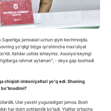
cha Superliga jamoalari uchun qiyin kechmoqda.
ovning yo'qligi bizga qo'shimcha mas'uliyat
'ldi. Xatolar ustida ishlaymiz. Asosiysi keyingi
 Yigitlarga rahmat aytaman", - deya gap boshladi
a chiqish imkoniyatlari yo'q edi. Shuning
 bo'lmadimi?
 bilardik. Ular yaxshi yuguradigan jamoa. Bosh
 har doim xotirjamlik bo'ladi. Yigitlar ortiqcha