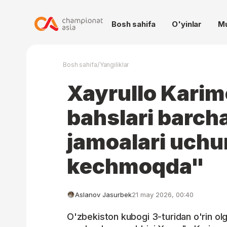
Bosh sahifa
O'yinlar
M
/
Bosh sahifa
Yangiliklar
Xayrullo Kari
bahslari barch
jamoalari uchu
kechmoqda"
Aslanov Jasurbek
21 may 2026, 00:40
O'zbekiston kubogi 3-turidan o'rin o