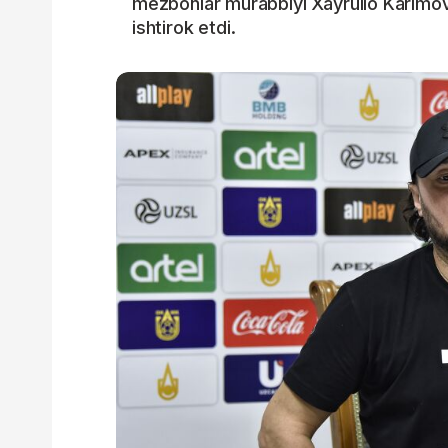
mezbonlar murabbiyi Xayrullo Karimo
ishtirok etdi.