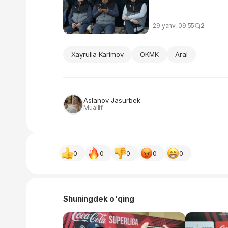
29 yanv, 09:55
2
Xayrulla Karimov
OKMK
Aral
Aslanov Jasurbek
Muallif
0
0
0
0
0
Shuningdek o'qing