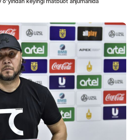
v o'yindan keyingi matbuot anjumanida