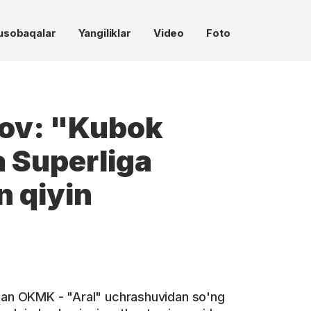
usobaqalar
Yangiliklar
Video
Foto
mov: "Kubok
a Superliga
n qiyin
lgan OKMK - "Aral" uchrashuvidan so'ng