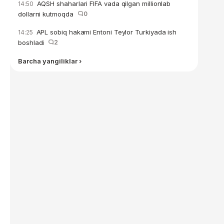
AQSH shaharlari FIFA vada qilgan millionlab
14:50
dollarni kutmoqda
0
APL sobiq hakami Entoni Teylor Turkiyada ish
14:25
boshladi
2
Barcha yangiliklar ›