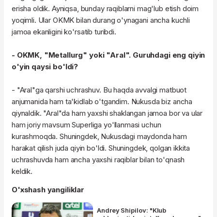
erisha oldik. Ayniqsa, bunday raqiblarni mag'lub etish doim
yoqimli. Ular OKMK bilan durang o'ynagani ancha kuchli
jamoa ekanligini ko'rsatib turibdi.
- OKMK, "Metallurg" yoki "Aral". Guruhdagi eng qiyin
o'yin qaysi bo'ldi?
- "Aral"ga qarshi uchrashuv. Bu haqda avvalgi matbuot
anjumanida ham ta'kidlab o'tgandim. Nukusda biz ancha
qiynaldik. "Aral"da ham yaxshi shaklangan jamoa bor va ular
ham joriy mavsum Superliga yo'llanmasi uchun
kurashmoqda. Shuningdek, Nukusdagi maydonda ham
harakat qilish juda qiyin bo'ldi. Shuningdek, qolgan ikkita
uchrashuvda ham ancha yaxshi raqiblar bilan to'qnash
keldik.
O'xshash yangiliklar
Andrey Shipilov: "Klub