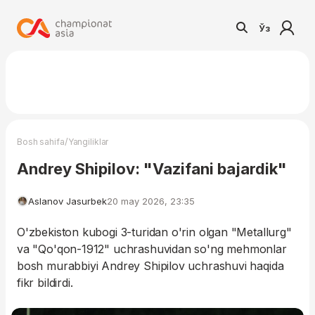
Ўз
/
Bosh sahifa
Yangiliklar
Andrey Shipilov: "Vazifani bajardik"
Aslanov Jasurbek
20 may 2026, 23:35
O'zbekiston kubogi 3-turidan o'rin olgan "Metallurg"
va "Qo'qon-1912" uchrashuvidan so'ng mehmonlar
bosh murabbiyi Andrey Shipilov uchrashuvi haqida
fikr bildirdi.