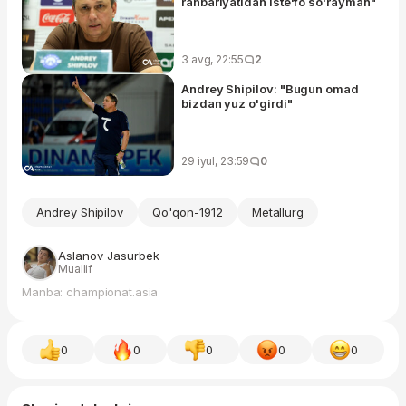
rahbariyatidan iste'fo so'rayman"
3 avg, 22:55
2
Andrey Shipilov: "Bugun omad
bizdan yuz o'girdi"
29 iyul, 23:59
0
Andrey Shipilov
Qo'qon-1912
Metallurg
Aslanov Jasurbek
Muallif
Manba: championat.asia
0
0
0
0
0