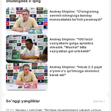
Shuningdek o'qing
Andrey Shipilov: "O'zingizning
sevimli ishingizga bunday
munosabatda bo'lish yaramaydi"
Andrey Shipilov: "100 foizli
vaziyatlarni golga aylantira
olmadik. "Mashal" bitta
vaziyatdan gol urib ketdi"
Andrey Shipilov: "Hisob 2:2 payti
o'yinni o'z qo'limizga olishimiz
kerak edi"
So'nggi yangiliklar
Barcha ›
Sergey Lushchan: "Bizdagi muammolarni sanash uchun
01:23