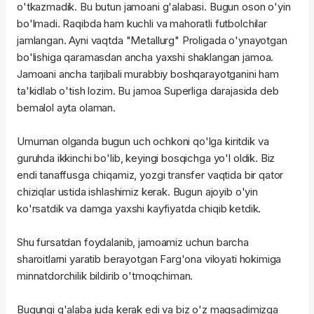
o'tkazmadik. Bu butun jamoani g'alabasi. Bugun oson o'yin
bo'lmadi. Raqibda ham kuchli va mahoratli futbolchilar
jamlangan. Ayni vaqtda "Metallurg" Proligada o'ynayotgan
bo'lishiga qaramasdan ancha yaxshi shaklangan jamoa.
Jamoani ancha tarjibali murabbiy boshqarayotganini ham
ta'kidlab o'tish lozim. Bu jamoa Superliga darajasida deb
bemalol ayta olaman.
Umuman olganda bugun uch ochkoni qo'lga kiritdik va
guruhda ikkinchi bo'lib, keyingi bosqichga yo'l oldik. Biz
endi tanaffusga chiqamiz, yozgi transfer vaqtida bir qator
chiziqlar ustida ishlashimiz kerak. Bugun ajoyib o'yin
ko'rsatdik va damga yaxshi kayfiyatda chiqib ketdik.
Shu fursatdan foydalanib, jamoamiz uchun barcha
sharoitlarni yaratib berayotgan Farg'ona viloyati hokimiga
minnatdorchilik bildirib o'tmoqchiman.
Bugungi g'alaba juda kerak edi va biz o'z maqsadimizga