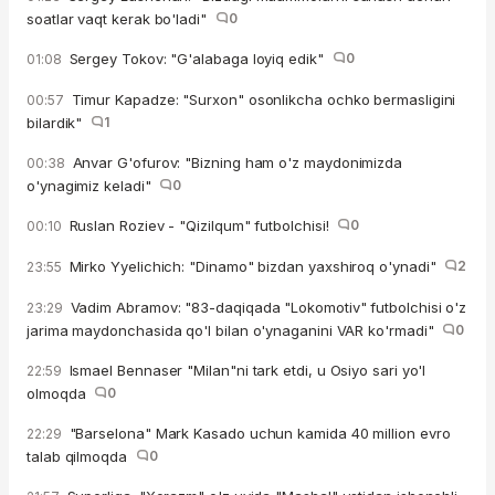
soatlar vaqt kerak bo'ladi"
0
Sergey Tokov: "G'alabaga loyiq edik"
0
01:08
Timur Kapadze: "Surxon" osonlikcha ochko bermasligini
00:57
bilardik"
1
Anvar G'ofurov: "Bizning ham o'z maydonimizda
00:38
o'ynagimiz keladi"
0
Ruslan Roziev - "Qizilqum" futbolchisi!
0
00:10
Mirko Yyelichich: "Dinamo" bizdan yaxshiroq o'ynadi"
2
23:55
Vadim Abramov: "83-daqiqada "Lokomotiv" futbolchisi o'z
23:29
jarima maydonchasida qo'l bilan o'ynaganini VAR ko'rmadi"
0
Ismael Bennaser "Milan"ni tark etdi, u Osiyo sari yo'l
22:59
olmoqda
0
"Barselona" Mark Kasado uchun kamida 40 million evro
22:29
talab qilmoqda
0