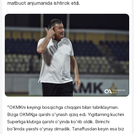
matbuot anjumanida ishtirok etdi.
"OKMKni keyingi bosqichga chiqqani bilan tabriklayman.
Bizga OKMKga qarshi o'ynash qiziq edi. Yigitlarning kuchini
Superliga klubiga qarshi o'yinda ko'rib oldik. Birinchi
bo'limda yaxshi o'ynay olmadik. Tanaffusdan keyin esa biz