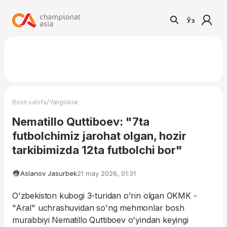
Ўз
/
Bosh sahifa
Yangiliklar
Nematillo Quttiboev: "7ta
futbolchimiz jarohat olgan, hozir
tarkibimizda 12ta futbolchi bor"
Aslanov Jasurbek
21 may 2026, 01:31
O'zbekiston kubogi 3-turidan o'rin olgan OKMK -
"Aral" uchrashuvidan so'ng mehmonlar bosh
murabbiyi Nematillo Quttiboev o'yindan keyingi