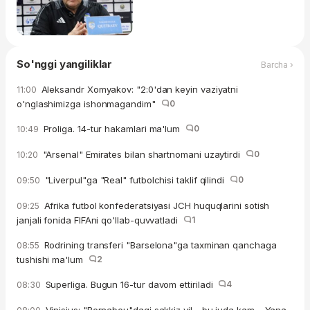
So'nggi yangiliklar
Barcha ›
Aleksandr Xomyakov: "2:0'dan keyin vaziyatni
11:00
o'nglashimizga ishonmagandim"
0
Proliga. 14-tur hakamlari ma'lum
0
10:49
"Arsenal" Emirates bilan shartnomani uzaytirdi
0
10:20
"Liverpul"ga "Real" futbolchisi taklif qilindi
0
09:50
Afrika futbol konfederatsiyasi JCH huquqlarini sotish
09:25
janjali fonida FIFAni qo'llab-quvvatladi
1
Rodrining transferi "Barselona"ga taxminan qanchaga
08:55
tushishi ma'lum
2
Superliga. Bugun 16-tur davom ettiriladi
4
08:30