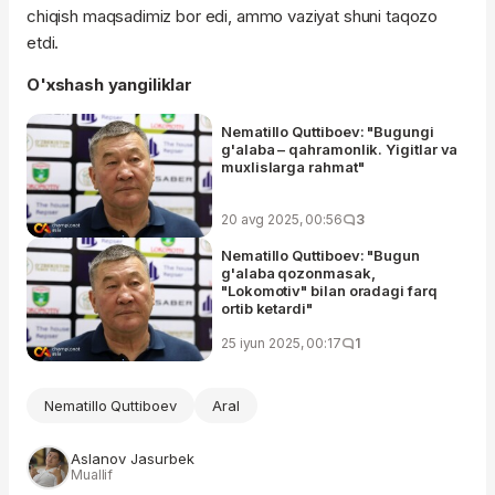
chiqish maqsadimiz bor edi, ammo vaziyat shuni taqozo
etdi.
O'xshash yangiliklar
Nematillo Quttiboev: "Bugungi
g'alaba – qahramonlik. Yigitlar va
muxlislarga rahmat"
20 avg 2025, 00:56
3
Nematillo Quttiboev: "Bugun
g'alaba qozonmasak,
"Lokomotiv" bilan oradagi farq
ortib ketardi"
25 iyun 2025, 00:17
1
Nematillo Quttiboev
Aral
Aslanov Jasurbek
Muallif