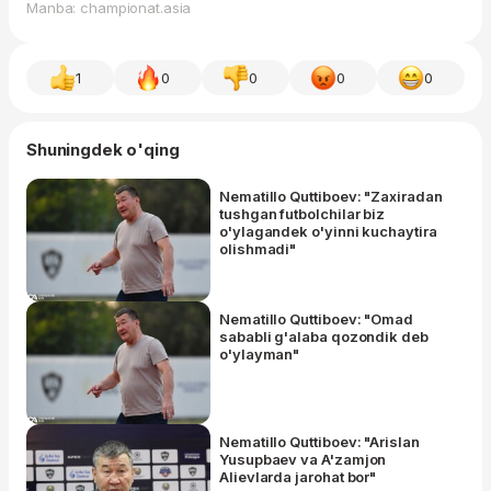
Manba: championat.asia
1
0
0
0
0
Shuningdek o'qing
Nematillo Quttiboev: "Zaxiradan
tushgan futbolchilar biz
o'ylagandek o'yinni kuchaytira
olishmadi"
Nematillo Quttiboev: "Omad
sababli g'alaba qozondik deb
o'ylayman"
Nematillo Quttiboev: "Arislan
Yusupbaev va A'zamjon
Alievlarda jarohat bor"