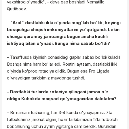
yaxshiroq o'ynadik", - deya gap boshladi Nematillo
Quttiboev.
- "Aral" dastlabki ikki o'yinda mag'lub bo'lib, keyingi
bosqichga chiqish imkoniyatlarini yo'qotgandi. Lekin
shunga qaramay jamoangiz bugun ancha kuchli
ishtiyoq bilan o'ynadi. Bunga nima sabab bo'ldi?
- Tanaffusda kiyinish xonasidagi gaplar sabab bo'ldi(kuladi).
Boshqa nima ham bo'lar edi. Rostini aytsam, dastlabki ikki
o'yinda ko'proq rotaciya qildik. Bugun esa Pro Ligada
o'ynaydigan tarkibimiz maydonga tushdi.
- Dastlabki turlarda rotaciya qilingani jamoa o'z
oldiga Kubokda maqsad qo'ymaganidan dalolatmi?
- Bir narsani tushuning, har 3-4 kunda o'ynayapmiz. 7ta
futbolchimiz jarohat olgan, hozir tarkibimizda 12ta futbolchi
bor. Shuning uchun ayrim yigitlarga dam berdik. Guruhdan