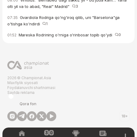
Vinisius: "Bernabeu"dagi sakkiz yil - bu juda kam… Yana
08:00
olti yil va to abad, "Real" Madrid"
3
Gvardiola Rodriga qo'ng'iroq qilib, uni "Barselona"ga
07:35
o'tishga ko'ndirdi
1
Mareska Rodrining o'rniga o'rinbosar topib qo'ydi
0
01:52
2026 © Championat.Asia
Maxfiylik siyosati
Foydalanuvchi shartnomasi
Saytda reklama
Qora fon
18+