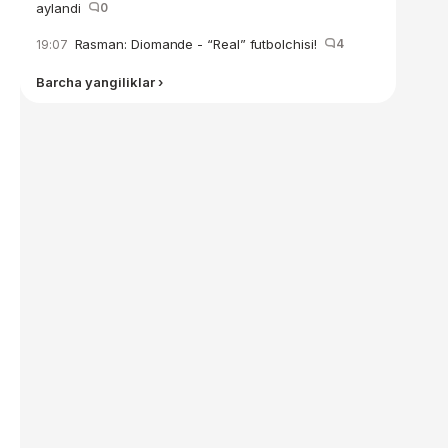
aylandi
0
Rasman: Diomande - “Real” futbolchisi!
4
19:07
Barcha yangiliklar ›