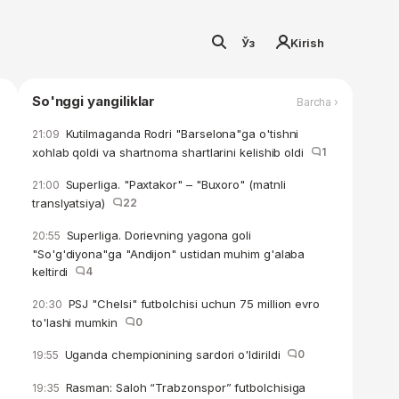
Ўз
Kirish
So'nggi yangiliklar
Barcha ›
Kutilmaganda Rodri "Barselona"ga o'tishni
21:09
xohlab qoldi va shartnoma shartlarini kelishib oldi
1
Superliga. "Paxtakor" – "Buxoro" (matnli
21:00
translyatsiya)
22
Superliga. Dorievning yagona goli
20:55
"So'g'diyona"ga "Andijon" ustidan muhim g'alaba
keltirdi
4
PSJ "Chelsi" futbolchisi uchun 75 million evro
20:30
to'lashi mumkin
0
Uganda chempionining sardori o'ldirildi
0
19:55
Rasman: Saloh “Trabzonspor” futbolchisiga
19:35