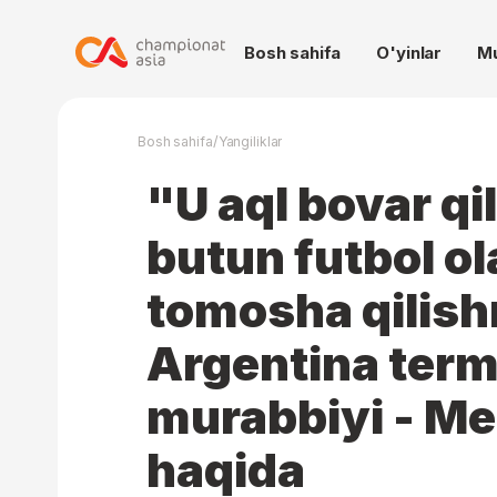
Bosh sahifa
O'yinlar
M
/
Bosh sahifa
Yangiliklar
"U aql bovar qi
butun futbol ol
tomosha qilishn
Argentina term
murabbiyi - Mes
haqida