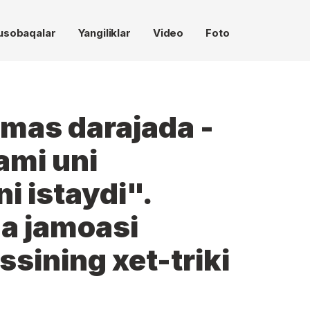
usobaqalar
Yangiliklar
Video
Foto
lmas darajada -
ami uni
i istaydi".
a jamoasi
sining xet-triki