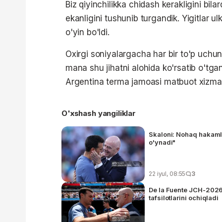
Biz qiyinchilikka chidash kerakligini bi
ekanligini tushunib turgandik. Yigitlar u
o'yin bo'ldi.
Oxirgi soniyalargacha har bir to'p uchu
mana shu jihatni alohida ko'rsatib o'tgan
Argentina terma jamoasi matbuot xizmat
O'xshash yangiliklar
Skaloni: Nohaq hakamli
o'ynadi"
22 iyul, 08:55
3
De la Fuente JCH-2026 f
tafsilotlarini ochiqladi