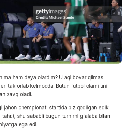
 nima ham deya olardim? U aql bovar qilmas
beri takrorlab kelmoqda. Butun futbol olami uni
an zavq oladi.
i jahon chempionati startida biz qoqilgan edik
tahr.), shu sababli bugun turnirni g'alaba bilan
iyatga ega edi.