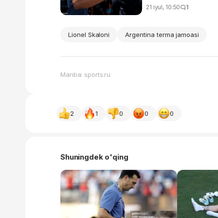
21 iyul, 10:50
1
Lionel Skaloni
Argentina terma jamoasi
Manba: sports.ru
2
1
0
0
0
Shuningdek o'qing