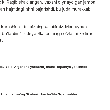
lardik. Raqib shakllangan, yaxshi o'ynaydigan jamoa
lkan hajmdagi ishni bajarishdi, bu juda murakkab
n kurashish - bu bizning uslubimiz. Men aynan
 bo'lardim", - deya Skalonining so'zlarini keltiradi
i.
k? Yo'q, Argentina yutqazdi, chunki Ispaniya yaxshiroq
inalidan so'ng Skaloni bilan bo'lib o'tgan suhbati