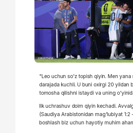
"Leo uchun so'z topish qiyin. Men yana
darajada kuchli. U buni oxirgi 20 yildan 
tomosha qilishni istaydi va uning o'yinid
Ilk uchrashuv doim qiyin kechadi. Avvalg
(Saudiya Arabistonidan mag'lubiyat 1:2 - 
boshlash biz uchun hayotiy muhim aham