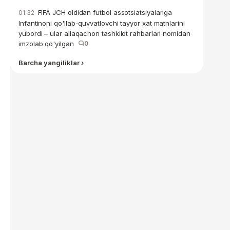
FIFA JCH oldidan futbol assotsiatsiyalariga
01:32
Infantinoni qo'llab-quvvatlovchi tayyor xat matnlarini
yubordi – ular allaqachon tashkilot rahbarlari nomidan
imzolab qo'yilgan
0
Barcha yangiliklar ›