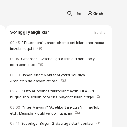
Ўз
Kirish
So'nggi yangiliklar
Barcha ›
"Tottenxem" Jahon chempioni bilan shartnoma
09:45
imzolamoqchi
0
Gimaraes "Arsenal"ga o'tish oldidan tibbiy
09:15
ko'rikdan o'tdi
0
Jahon chempioni faoliyatini Saudiya
08:50
Arabistonida davom ettiradi
2
"Xatolar boshqa takrorlanmaydi". FIFA JCH
08:25
huquqlarini sotish bo'yicha bayonot bilan chiqdi
1
"Inter Mayami" "Atletiko San-Luis"ni mag'lub
08:00
etdi, Messida - dubl va golli uzatma
4
Superliga. Bugun 2-davraga start beriladi
1
07:41