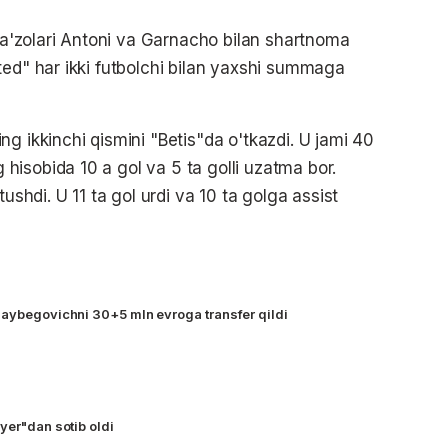
'zolari Antoni va Garnacho bilan shartnoma
ted" har ikki futbolchi bilan yaxshi summaga
g ikkinchi qismini "Betis"da o'tkazdi. U jami 40
isobida 10 a gol va 5 ta golli uzatma bor.
di. U 11 ta gol urdi va 10 ta golga assist
laybegovichni 30+5 mln evroga transfer qildi
yer"dan sotib oldi