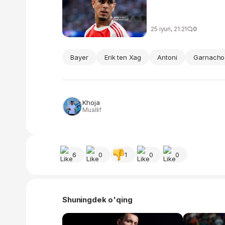
25 iyun, 21:21
0
Bayer
Erik ten Xag
Antoni
Garnacho
Khoja
Muallif
6
0
1
0
0
Shuningdek o'qing