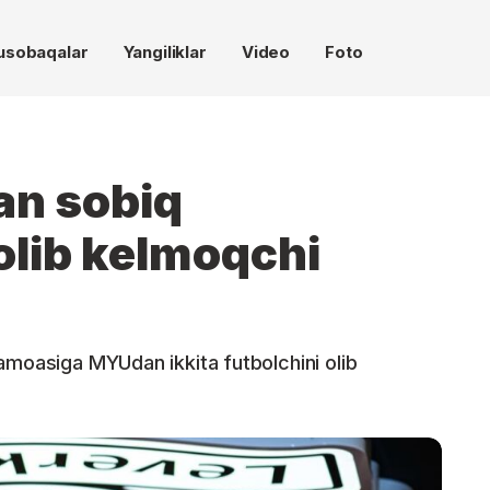
usobaqalar
Yangiliklar
Video
Foto
n sobiq
 olib kelmoqchi
amoasiga MYUdan ikkita futbolchini olib