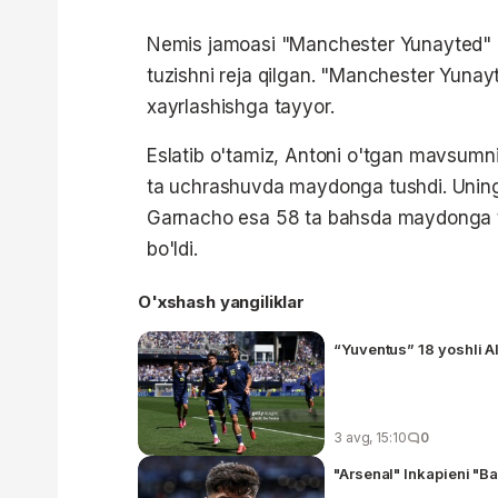
Nemis jamoasi "Manchester Yunayted" a
tuzishni reja qilgan. "Manchester Yunay
xayrlashishga tayyor.
Eslatib o'tamiz, Antoni o'tgan mavsumnin
ta uchrashuvda maydonga tushdi. Uning h
Garnacho esa 58 ta bahsda maydonga tush
bo'ldi.
O'xshash yangiliklar
“Yuventus” 18 yoshli A
3 avg, 15:10
0
"Arsenal" Inkapieni "Ba