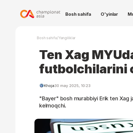
Bosh sahifa
O'yinlar
M
/
Bosh sahifa
Yangiliklar
Ten Xag MYUda
futbolchilarini
Khoja
30 may 2025, 10:23
"Bayer" bosh murabbiyi Erik ten Xag j
kelmoqchi.