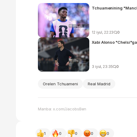
Tchuamenining "Manche
12 iyul, 22:23
0
Xabi Alonso "Chelsi"ga 
3 iyul, 23:35
0
Orelen Tchuameni
Real Madrid
Manba: x.com/JacobsBen
1
0
0
0
0