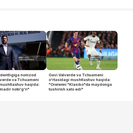
identligiga nomzod
Gavi Valverde va Tchuameni
lverde va Tchuameni
o'rtasidagi mushtlashuv haqida:
 mushtlashuv haqida:
"Orelenni "Klasiko"da maydonga
madir noto'g'ri"
tushirish xato edi"