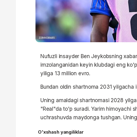
Nufuzli insayder Ben Jeykobsning xabar b
imzolanganidan keyin klubdagi eng ko'p 
yiliga 13 million evro.
Bundan oldin shartnoma 2031 yilgacha im
Uning amaldagi shartnomasi 2028 yilgac
"Real"da to'p suradi. Yarim himoyachi sh
uchrashuvda maydonga tushgan. Uning hi
O'xshash yangiliklar