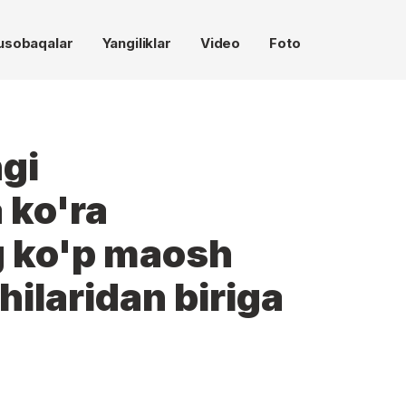
usobaqalar
Yangiliklar
Video
Foto
gi
 ko'ra
g ko'p maosh
hilaridan biriga