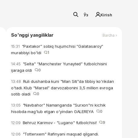
Ўз
Kirish
So'nggi yangiliklar
Barcha ›
“Paxtakor” sobiq hujumchisi “Galatasaroy”
15:31
murabbiyi bo'ldi
1
"Selta" “Manchester Yunayted” futbolchisini
14:45
ijaraga oldi
0
Ruli dushanba kuni "Man Siti"da tibbiy ko'rikdan
13:48
o'tadi. Klub "Marsel” darvozabonini 3,5 million evroga
sotib oladi
0
"Navbahor" Namanganda "Surxon"ni kichik
13:05
hisobda mag'lub etgan o'yindan GALEREYA
0
Behruz Karimov - "Lugano" futbolchisi!
9
12:09
"Tottenxem" Rafinyani maqsad qilgandi.
12:06