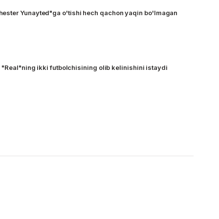
ster Yunayted"ga o'tishi hech qachon yaqin bo'lmagan
"Real"ning ikki futbolchisining olib kelinishini istaydi