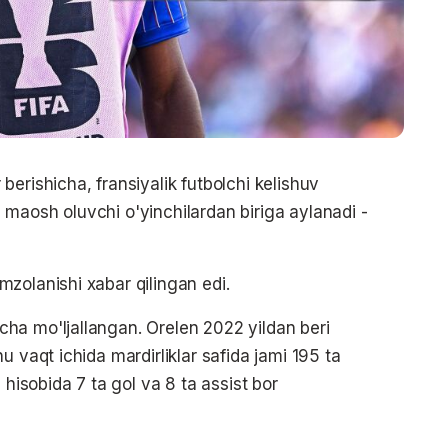
erishicha, fransiyalik futbolchi kelishuv
maosh oluvchi o'yinchilardan biriga aylanadi -
zolanishi xabar qilingan edi.
ha mo'ljallangan. Orelen 2022 yildan beri
u vaqt ichida mardirliklar safida jami 195 ta
sobida 7 ta gol va 8 ta assist bor