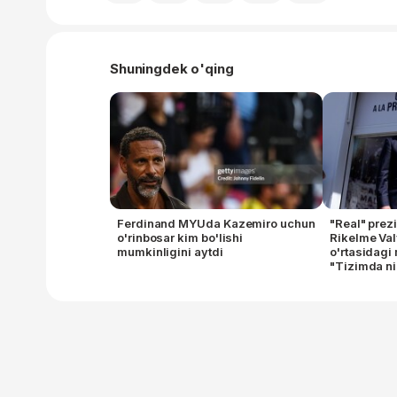
Shuningdek o'qing
Ferdinand MYUda Kazemiro uchun
"Real" prez
o'rinbosar kim bo'lishi
Rikelme Va
mumkinligini aytdi
o'rtasidagi
"Tizimda ni