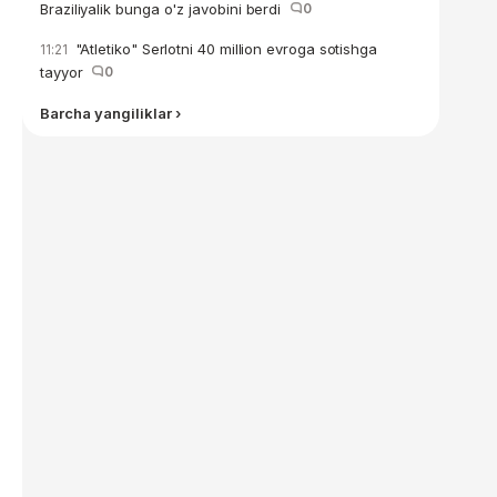
Braziliyalik bunga o'z javobini berdi
0
"Atletiko" Serlotni 40 million evroga sotishga
11:21
tayyor
0
Barcha yangiliklar ›