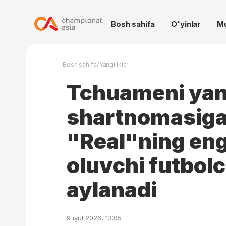
Bosh sahifa
O'yinlar
M
/
Bosh sahifa
Yangiliklar
Tchuameni yan
shartnomasiga
"Real"ning en
oluvchi futbolc
aylanadi
9 iyul 2026, 13:05