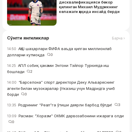
дисквалификацияси бекор
қилинган Михаил Мудрикнинг
келажаги ҳақида инсайд берди
Сўнгги янгиликлар
Барча ›
АҚШ шаҳарлари ФИФА ваъда қилган миллионлаб
14:50
долларни кутмоқда
0
АПЛ собиқ ҳаками Энтони Тэйлор Туркияда иш
14:25
бошлади
2
“Барселона” спорт директори Деку Альвареснинг
14:00
агенти билан музокаралар ўтказиш учун Мадридга учиб
борди
0
Родрининг “Реал”га ўтиши деярли барбод бўлди!
3
13:35
Расман: "Хоразм" ОКМК дарвозабонини ижарага олди
13:09
0