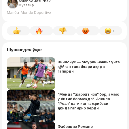
Aslanov Jasurbek
Муаллиф
Манба: Mundo Deportivo
1
0
1
1
0
Шунингдек ўқинг
Винисиус — Моуриньюнинг унга
қўйган талаблари ҳақида
гапирди
"Менда "жароҳат изи" бор, аммо
у битиб бормоқда". Алонсо
"Реал"даги иш тажрибаси
ҳақида гапириб берди
Фабрицио Романо