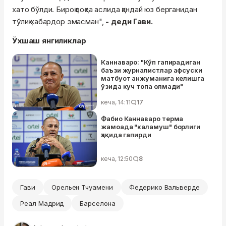
хато бўлди. Бироқ воқеа аслида қандай юз берганидан
тўлиқ хабардор эмасман",
- деди Гави.
Ўхшаш янгиликлар
Каннаваро: "Кўп гапирадиган
баъзи журналистлар афсуски
матбуот анжуманига келишга
ўзида куч топа олмади"
кеча, 14:11
17
Фабио Каннаваро терма
жамоада "каламуш" борлиги
ҳақида гапирди
кеча, 12:50
8
Гави
Орельен Тчуамени
Федерико Вальверде
Реал Мадрид
Барселона