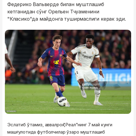
Федерико Вальверде билан муштлашиб
кетганидан сўнг Орельен Тчуаменини
"Класико"да майдонга туширмаслиги керак эди.
Эслатиб ўтамиз, аввалроқ "Реал"нинг 7 май кунги
машғулотида футболчилар ўзаро муштлашиб