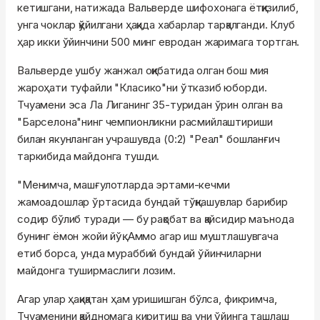
кетишгани, натижада Вальверде шифохонага ётқизилиб,
унга чоклар қўйилгани ҳақида хабарлар тарқалганди. Клуб
ҳар икки ўйинчини 500 минг евродан жаримага тортган.
Вальверде ушбу жанжал оқибатида олган бош мия
жароҳати туфайли "Класико"ни ўтказиб юборди.
Тчуамени эса Ла Лиганинг 35-туридан ўрин олган ва
"Барселона"нинг чемпионликни расмийлаштириши
билан якунланган учрашувда (0:2) "Реал" бошланғич
таркибида майдонга тушди.
"Менимча, машғулотларда эртами-кечми
жамоадошлар ўртасида бундай тўқнашувлар барибир
содир бўлиб туради — бу рақобат ва қайсидир маънода
бунинг ёмон жойи йўқ. Аммо агар иш муштлашувгача
етиб борса, унда мураббий бундай ўйинчиларни
майдонга туширмаслиги лозим.
Агар улар ҳақиқатан ҳам уришишган бўлса, фикримча,
Тчуаменини қайдномага киритиш ва уни ўйинга ташлаш