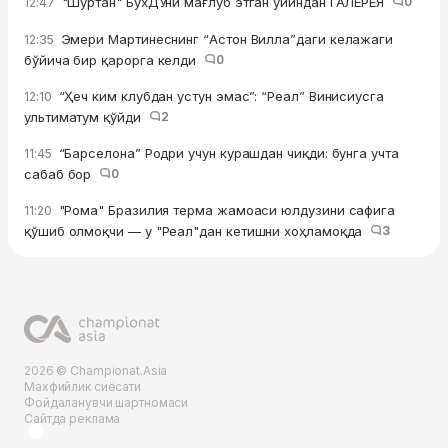
"Шўртан" БухДУни мағлуб этган ўйиндан ГАЛЕРЕЯ
0
12:47
Эмери Мартинеснинг “Астон Вилла”даги келажаги
12:35
бўйича бир қарорга келди
0
“Ҳеч ким клубдан устун эмас”: “Реал” Винисиусга
12:10
ультиматум қўйди
2
“Барселона” Родри учун курашдан чиқди: бунга учта
11:45
сабаб бор
0
"Рома" Бразилия терма жамоаси юлдузини сафига
11:20
қўшиб олмоқчи — у "Реал"дан кетишни хоҳламоқда
3
2026 © Championat.Asia
Махфийлик сиёсати
Фойдаланувчи шартномаси
Сайтда реклама