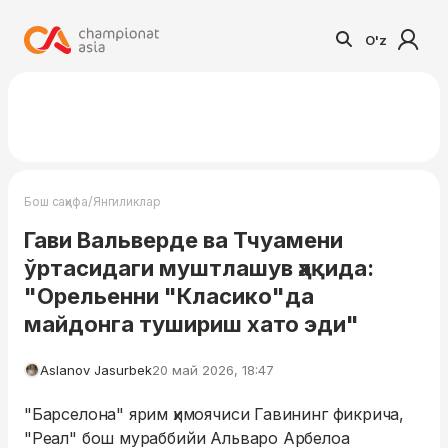
O'z
/
Бош саҳифа
Янгиликлар
Гави Вальверде ва Тчуамени
ўртасидаги муштлашув ҳақида:
"Орельенни "Класико"да
майдонга тушириш хато эди"
Aslanov Jasurbek
20 май 2026, 18:47
"Барселона" ярим ҳимоячиси Гавининг фикрича,
"Реал" бош мураббийи Альваро Арбелоа