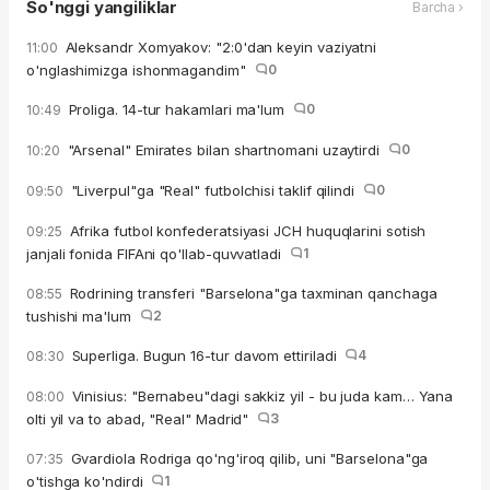
So'nggi yangiliklar
Barcha ›
Aleksandr Xomyakov: "2:0'dan keyin vaziyatni
11:00
o'nglashimizga ishonmagandim"
0
Proliga. 14-tur hakamlari ma'lum
0
10:49
"Arsenal" Emirates bilan shartnomani uzaytirdi
0
10:20
"Liverpul"ga "Real" futbolchisi taklif qilindi
0
09:50
Afrika futbol konfederatsiyasi JCH huquqlarini sotish
09:25
janjali fonida FIFAni qo'llab-quvvatladi
1
Rodrining transferi "Barselona"ga taxminan qanchaga
08:55
tushishi ma'lum
2
Superliga. Bugun 16-tur davom ettiriladi
4
08:30
Vinisius: "Bernabeu"dagi sakkiz yil - bu juda kam… Yana
08:00
olti yil va to abad, "Real" Madrid"
3
Gvardiola Rodriga qo'ng'iroq qilib, uni "Barselona"ga
07:35
o'tishga ko'ndirdi
1