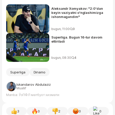
Aleksandr Xomyakov: "2:0'dan
keyin vaziyatni o'nglashimizga
ishonmagandim"
bugun, 11:00
0
Superliga. Bugun 16-tur davom
ettiriladi
bugun, 08:30
4
Superliga
Dinamo
Iskandarov Abdulaziz
Muallif
Manba: ЎзПФЛ матбуот хизмати
3
0
2
0
0