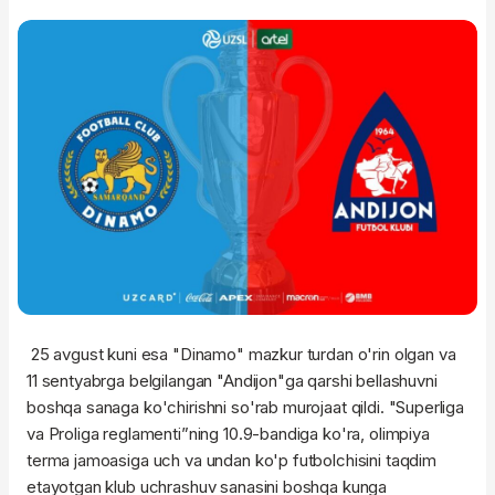
25 avgust kuni esa "Dinamo" mazkur turdan o'rin olgan va
11 sentyabrga belgilangan "Andijon"ga qarshi bellashuvni
boshqa sanaga ko'chirishni so'rab murojaat qildi. "Superliga
va Proliga reglamenti”ning 10.9-bandiga ko'ra, olimpiya
terma jamoasiga uch va undan ko'p futbolchisini taqdim
etayotgan klub uchrashuv sanasini boshqa kunga