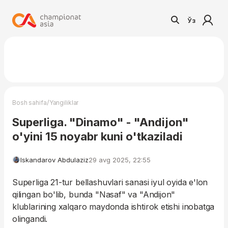
Ўз
/
Bosh sahifa
Yangiliklar
Superliga. "Dinamo" - "Andijon"
o'yini 15 noyabr kuni o'tkaziladi
Iskandarov Abdulaziz
29 avg 2025, 22:55
Superliga 21-tur bellashuvlari sanasi iyul oyida e'lon
qilingan bo'lib, bunda "Nasaf" va "Andijon"
klublarining xalqaro maydonda ishtirok etishi inobatga
olingandi.