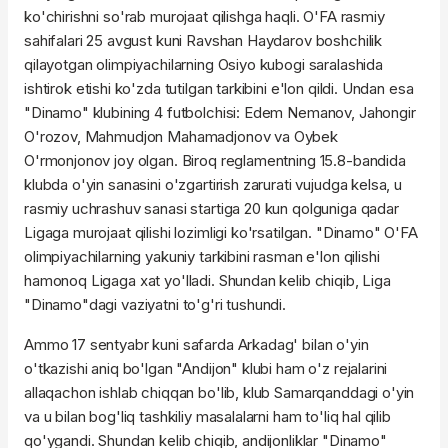
ko'chirishni so'rab murojaat qilishga haqli. O'FA rasmiy
sahifalari 25 avgust kuni Ravshan Haydarov boshchilik
qilayotgan olimpiyachilarning Osiyo kubogi saralashida
ishtirok etishi ko'zda tutilgan tarkibini e'lon qildi. Undan esa
"Dinamo" klubining 4 futbolchisi: Edem Nemanov, Jahongir
O'rozov, Mahmudjon Mahamadjonov va Oybek
O'rmonjonov joy olgan. Biroq reglamentning 15.8-bandida
klubda o'yin sanasini o'zgartirish zarurati vujudga kelsa, u
rasmiy uchrashuv sanasi startiga 20 kun qolguniga qadar
Ligaga murojaat qilishi lozimligi ko'rsatilgan. "Dinamo" O'FA
olimpiyachilarning yakuniy tarkibini rasman e'lon qilishi
hamonoq Ligaga xat yo'lladi. Shundan kelib chiqib, Liga
"Dinamo"dagi vaziyatni to'g'ri tushundi.
Ammo 17 sentyabr kuni safarda Arkadag' bilan o'yin
o'tkazishi aniq bo'lgan "Andijon" klubi ham o'z rejalarini
allaqachon ishlab chiqqan bo'lib, klub Samarqanddagi o'yin
va u bilan bog'liq tashkiliy masalalarni ham to'liq hal qilib
qo'ygandi. Shundan kelib chiqib, andijonliklar "Dinamo"