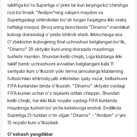
taklifiga ko'ra Superliga o'yinini bir kun keyinga ko'chirishga
rozi bo'lmadi. "Andijon"ning xalqaro maydon va
Superligadagi ishtirokidan bo'sh turgan faqatgina ikki oraliq
haftaligi mavjud. Biroq uning birinchisida "Dinamo" mamlakat
kubogi doirasidagi o'yinda ishtirok etadi. Ikkinchisiga esa
O'zbekiston kubogining final uchrashuvi belgilangan bo'lib,
"Dinamo" 29 oktyabr kuni uning doirasida maydonga
tushishi mumkin. Shundan kelib chiqib, Liga klublarga ikki
taklif berdi: uchrashuvni avvaldan belgilangani kabi 11
sentyabr kuni o'tkazish yoki terma jamoalarga klublarning
futbolchilari ehtimoliy jalb etilishidan qatiy nazar, bellashuvni
FIFA kunlaridan birida o'tkazish. "Dinamo" oktyabr oyidagi
FIFA kunlari uchun o'z rejalarini ishlab chiqqan. Shundan
kelib chiqib, har ikki klub noyabr oyidagi FIFA kunlarida
maydonga tushish bo'yicha kelishuvga erishdi. Endilikda
Superliga 21-turidan o'rin olgan "Dinamo" - "Andijon" o'yini
15 noyabr kuni o'tkaziladi.
O'xshash yangiliklar