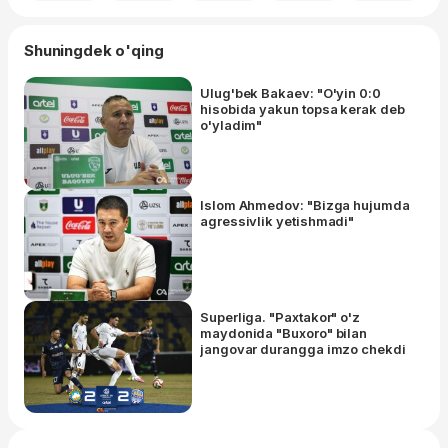
Shuningdek o'qing
Ulug'bek Bakaev: "O'yin 0:0
hisobida yakun topsa kerak deb
o'yladim"
Islom Ahmedov: "Bizga hujumda
agressivlik yetishmadi"
Superliga. "Paxtakor" o'z
maydonida "Buxoro" bilan
jangovar durangga imzo chekdi