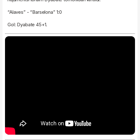
“Alaves” - “Barselona” 1:0
Gol: Dyabate 45+1.