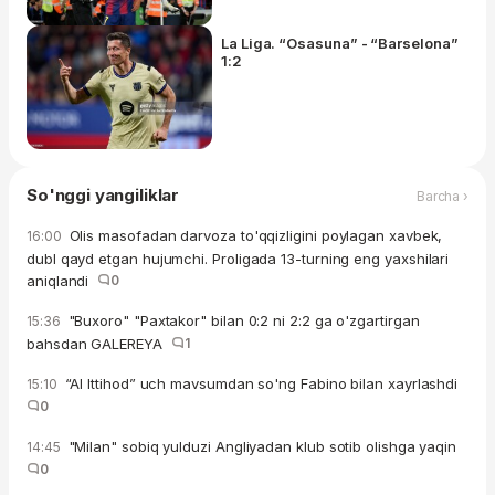
La Liga. “Osasuna” - “Barselona”
1:2
So'nggi yangiliklar
Barcha ›
Olis masofadan darvoza to'qqizligini poylagan xavbek,
16:00
dubl qayd etgan hujumchi. Proligada 13-turning eng yaxshilari
aniqlandi
0
"Buxoro" "Paxtakor" bilan 0:2 ni 2:2 ga o'zgartirgan
15:36
bahsdan GALEREYA
1
“Al Ittihod” uch mavsumdan so'ng Fabino bilan xayrlashdi
15:10
0
"Milan" sobiq yulduzi Angliyadan klub sotib olishga yaqin
14:45
0