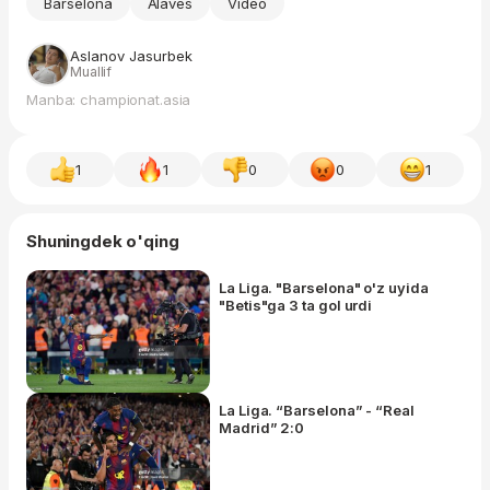
Barselona
Alaves
Video
Aslanov Jasurbek
Muallif
Manba: championat.asia
1
1
0
0
1
Shuningdek o'qing
La Liga. "Barselona" o'z uyida
"Betis"ga 3 ta gol urdi
La Liga. “Barselona” - “Real
Madrid” 2:0