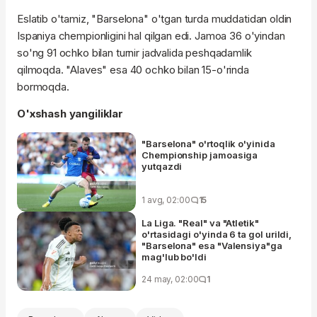
Eslatib o'tamiz, "Barselona" o'tgan turda muddatidan oldin
Ispaniya chempionligini hal qilgan edi. Jamoa 36 o'yindan
so'ng 91 ochko bilan turnir jadvalida peshqadamlik
qilmoqda. "Alaves" esa 40 ochko bilan 15-o'rinda
bormoqda.
O'xshash yangiliklar
"Barselona" o'rtoqlik o'yinida
Chempionship jamoasiga
yutqazdi
1 avg, 02:00
15
La Liga. "Real" va "Atletik"
o'rtasidagi o'yinda 6 ta gol urildi,
"Barselona" esa "Valensiya"ga
mag'lub bo'ldi
24 may, 02:00
1