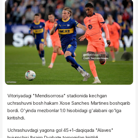
Vitoriyadagi "Mendisorrosa" stadionida kechgan
uchrashuvni bosh hakam Xose Sanches Martines boshqarib
bordi. O'yinda mezbonlar 1:0 hisobidagi g'alabani qo'lga
kiritishdi.
Uchrashuvdagi yagona gol 45+1-daqiqada "Alaves"
hujumchisi Ibraim Dyabate tomonidan kiritildi.