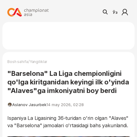
Ўз
/
Bosh sahifa
Yangiliklar
"Barselona" La Liga chempionligini
qo'lga kiritganidan keyingi ilk o'yinda
"Alaves"ga imkoniyatni boy berdi
Aslanov Jasurbek
14 may 2026, 02:28
Ispaniya La Ligasining 36-turidan o'rin olgan "Alaves"
va "Barselona" jamoalari o'rtasidagi bahs yakunlandi.