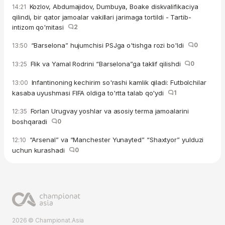
Kozlov, Abdumajidov, Dumbuya, Boake diskvalifikaciya
14:21
qilindi, bir qator jamoalar vakillari jarimaga tortildi - Tartib-
intizom qo'mitasi
2
“Barselona” hujumchisi PSJga o'tishga rozi bo'ldi
0
13:50
Flik va Yamal Rodrini “Barselona”ga taklif qilishdi
0
13:25
Infantinoning kechirim so'rashi kamlik qiladi: Futbolchilar
13:00
kasaba uyushmasi FIFA oldiga to'rtta talab qo'ydi
1
Forlan Urugvay yoshlar va asosiy terma jamoalarini
12:35
boshqaradi
0
“Arsenal” va “Manchester Yunayted” “Shaxtyor” yulduzi
12:10
uchun kurashadi
0
2026 © Championat.Asia