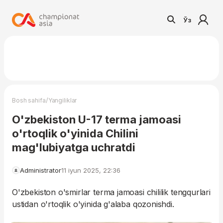
Ўз
/
Bosh sahifa
Yangiliklar
O'zbekiston U-17 terma jamoasi
o'rtoqlik o'yinida Chilini
mag'lubiyatga uchratdi
Administrator
11 iyun 2025, 22:36
O'zbekiston o'smirlar terma jamoasi chililik tengqurlari
ustidan o'rtoqlik o'yinida g'alaba qozonishdi.