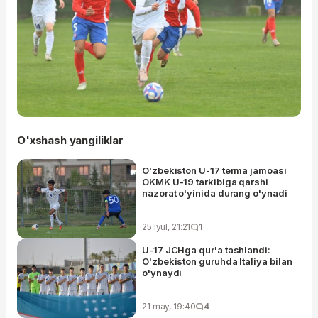
O'xshash yangiliklar
O'zbekiston U-17 terma jamoasi
OKMK U-19 tarkibiga qarshi
nazorat o'yinida durang o'ynadi
25 iyul, 21:21
1
U-17 JCHga qur'a tashlandi:
O'zbekiston guruhda Italiya bilan
o'ynaydi
21 may, 19:40
4