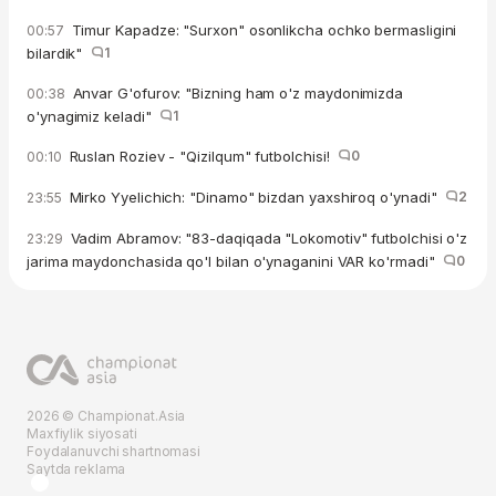
Timur Kapadze: "Surxon" osonlikcha ochko bermasligini
00:57
bilardik"
1
Anvar G'ofurov: "Bizning ham o'z maydonimizda
00:38
o'ynagimiz keladi"
1
Ruslan Roziev - "Qizilqum" futbolchisi!
0
00:10
Mirko Yyelichich: "Dinamo" bizdan yaxshiroq o'ynadi"
2
23:55
Vadim Abramov: "83-daqiqada "Lokomotiv" futbolchisi o'z
23:29
jarima maydonchasida qo'l bilan o'ynaganini VAR ko'rmadi"
0
2026 © Championat.Asia
Maxfiylik siyosati
Foydalanuvchi shartnomasi
Saytda reklama