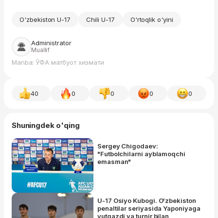
O'zbekiston U-17
Chili U-17
O'rtoqlik o'yini
Administrator
Muallif
Manba: ЎФА матбуот хизмати
40
0
0
0
0
Shuningdek o'qing
Sergey Chigodaev:
"Futbolchilarni ayblamoqchi
emasman"
U-17 Osiyo Kubogi. O'zbekiston
penaltilar seriyasida Yaponiyaga
yutqazdi va turnir bilan