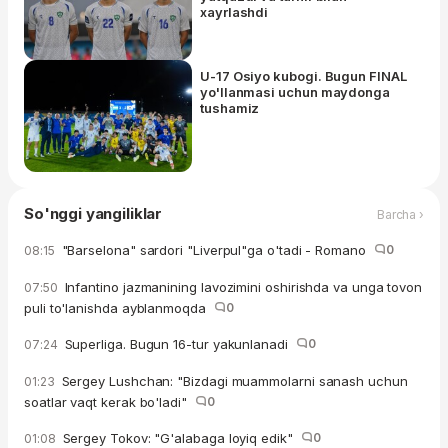
xayrlashdi
U-17 Osiyo kubogi. Bugun FINAL
yo'llanmasi uchun maydonga
tushamiz
So'nggi yangiliklar
Barcha ›
"Barselona" sardori "Liverpul"ga o'tadi - Romano
0
08:15
Infantino jazmanining lavozimini oshirishda va unga tovon
07:50
puli to'lanishda ayblanmoqda
0
Superliga. Bugun 16-tur yakunlanadi
0
07:24
Sergey Lushchan: "Bizdagi muammolarni sanash uchun
01:23
soatlar vaqt kerak bo'ladi"
0
Sergey Tokov: "G'alabaga loyiq edik"
0
01:08