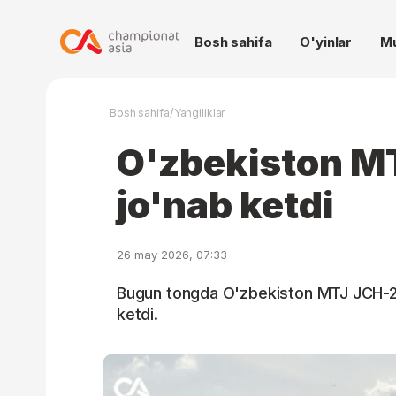
Bosh sahifa
O'yinlar
M
/
Bosh sahifa
Yangiliklar
O'zbekiston 
jo'nab ketdi
26 may 2026, 07:33
Bugun tongda O'zbekiston MTJ JCH-
ketdi.