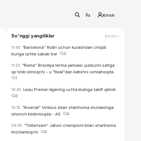
Ўз
Kirish
So'nggi yangiliklar
Barcha ›
“Barselona” Rodri uchun kurashdan chiqdi:
11:45
bunga uchta sabab bor
0
"Roma" Braziliya terma jamoasi yulduzini safiga
11:20
qo'shib olmoqchi - u "Real"dan ketishni xohlamoqda
1
Leau Premer-liganing uchta klubiga taklif qilindi
10:45
0
"Arsenal" Vinisius bilan shartnoma imzolashiga
10:15
ishonch bildirmoqda - AS
0
"Tottenxem" Jahon chempioni bilan shartnoma
09:45
imzolamoqchi
0