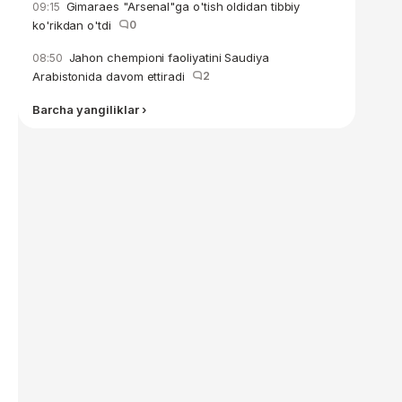
Gimaraes "Arsenal"ga o'tish oldidan tibbiy
09:15
ko'rikdan o'tdi
0
Jahon chempioni faoliyatini Saudiya
08:50
Arabistonida davom ettiradi
2
Barcha yangiliklar ›