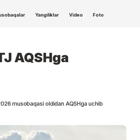
usobaqalar
Yangiliklar
Video
Foto
MTJ AQSHga
2026 musobaqasi oldidan AQSHga uchib