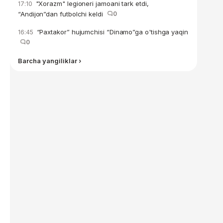
"Xorazm" legioneri jamoani tark etdi,
17:10
“Andijon”dan futbolchi keldi
0
“Paxtakor” hujumchisi “Dinamo”ga o'tishga yaqin
16:45
0
Barcha yangiliklar ›