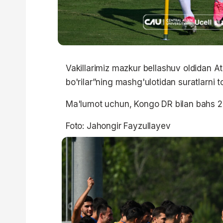
Vakillarimiz mazkur bellashuv oldidan A
bo'rilar”ning mashg'ulotidan suratlarni 
Ma'lumot uchun, Kongo DR bilan bahs 28 
Foto: Jahongir Fayzullayev