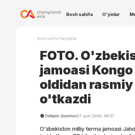
Bosh sahifa
O'yinlar
M
/
Bosh sahifa
Yangiliklar
FOTO. O'zbeki
jamoasi Kongo 
oldidan rasmiy
o'tkazdi
Tolibjon Qosimov
27 iyun 2026, 09:21
O'zbekiston milliy terma jamoasi Jah