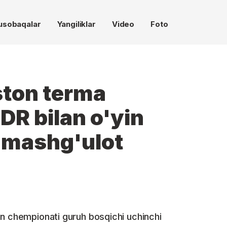
usobaqalar
Yangiliklar
Video
Foto
ston terma
DR bilan o'yin
 mashg'ulot
on chempionati guruh bosqichi uchinchi