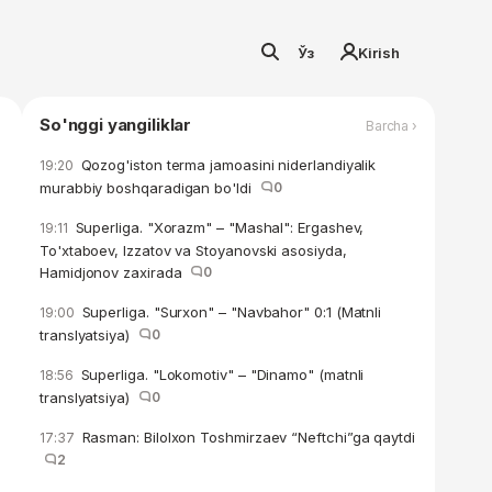
Ўз
Kirish
So'nggi yangiliklar
Barcha ›
Qozog'iston terma jamoasini niderlandiyalik
19:20
murabbiy boshqaradigan bo'ldi
0
Superliga. "Xorazm" – "Mashal": Ergashev,
19:11
To'xtaboev, Izzatov va Stoyanovski asosiyda,
Hamidjonov zaxirada
0
Superliga. "Surxon" – "Navbahor" 0:1 (Matnli
19:00
translyatsiya)
0
Superliga. "Lokomotiv" – "Dinamo" (matnli
18:56
translyatsiya)
0
Rasman: Bilolxon Toshmirzaev “Neftchi”ga qaytdi
17:37
2