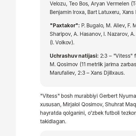
Velozu, Teo Bos, Aryan Vermelen (Te
Benjamin Iroxa, Bart Latuxeru, Xans 
"Paxtakor":
P. Bugalo, M. Aliev, F.
Sharipov, A. Hasanov, I. Nazarov, A
(I. Volkov).
Uchrashuv natijasi:
2:3 – "Vitess" 
M. Qosimov (11 metrlik jarima zarbasi
Marufaliev, 2:3 – Xans Djillxaus.
"Vitess" bosh murabbiyi Gerbert Nyuman
xususan, Mirjalol Qosimov, Shuhrat M
hayratda qolganini, o'zbek futboli tezk
takidlagan.