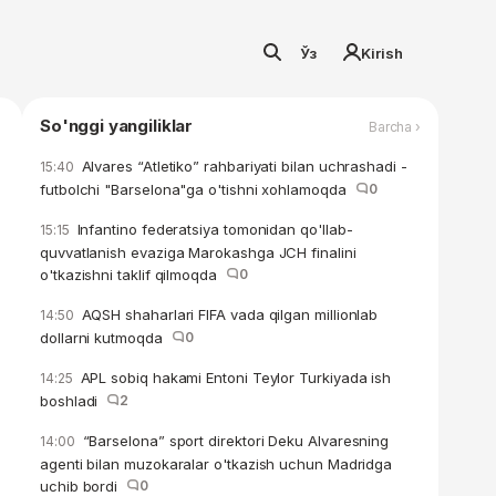
Ўз
Kirish
So'nggi yangiliklar
Barcha ›
Alvares “Atletiko” rahbariyati bilan uchrashadi -
15:40
futbolchi "Barselona"ga o'tishni xohlamoqda
0
Infantino federatsiya tomonidan qo'llab-
15:15
quvvatlanish evaziga Marokashga JCH finalini
o'tkazishni taklif qilmoqda
0
AQSH shaharlari FIFA vada qilgan millionlab
14:50
dollarni kutmoqda
0
APL sobiq hakami Entoni Teylor Turkiyada ish
14:25
boshladi
2
“Barselona” sport direktori Deku Alvaresning
14:00
agenti bilan muzokaralar o'tkazish uchun Madridga
uchib bordi
0