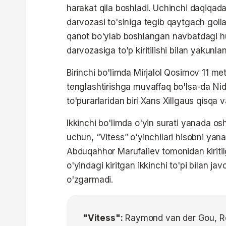
harakat qila boshladi. Uchinchi daqiqa
darvozasi to'siniga tegib qaytgach goll
qanot bo'ylab boshlangan navbatdagi h
darvozasiga to'p kiritilishi bilan yakunland
Birinchi bo'limda Mirjalol Qosimov 11 metr
tenglashtirishga muvaffaq bo'lsa-da Ni
to'purarlaridan biri Xans Xillgaus qisqa v
Ikkinchi bo'limda o'yin surati yanada osh
uchun, “Vitess” o'yinchilari hisobni yan
Abduqahhor Marufaliev tomonidan kiriti
o'yindagi kiritgan ikkinchi to'pi bilan ja
o'zgarmadi.
"Vitess":
Raymond van der Gou, Rob