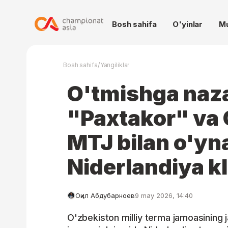
Bosh sahifa
O'yinlar
M
/
Bosh sahifa
Yangiliklar
O'tmishga naz
"Paxtakor" va 
MTJ bilan o'y
Niderlandiya k
Оқил Абдубарноев
9 may 2026, 14:40
O'zbekiston milliy terma jamoasining 