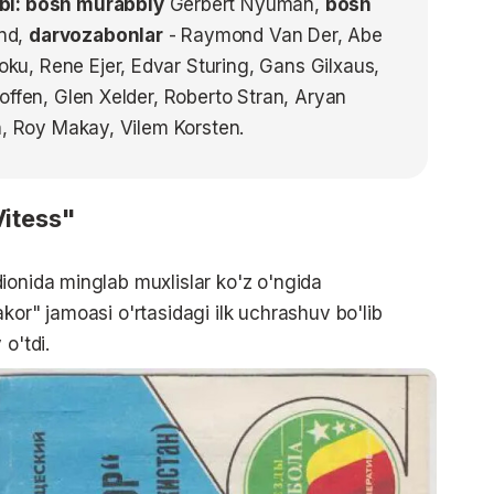
bi: bosh murabbiy
Gerbert Nyuman,
bosh
nd,
darvozabonlar
- Raymond Van Der, Abe
Koku, Rene Ejer, Edvar Sturing, Gans Gilxaus,
offen, Glen Xelder, Roberto Stran, Aryan
n, Roy Makay, Vilem Korsten.
Vitess"
ionida minglab muxlislar ko'z o'ngida
kor" jamoasi o'rtasidagi ilk uchrashuv bo'lib
o'tdi.