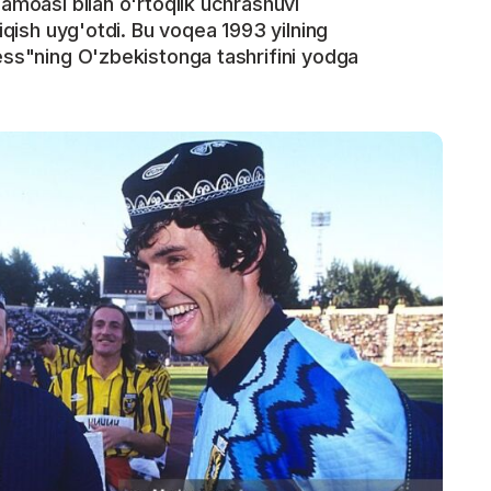
jamoasi bilan o'rtoqlik uchrashuvi
ziqish uyg'otdi. Bu voqea 1993 yilning
tess"ning O'zbekistonga tashrifini yodga