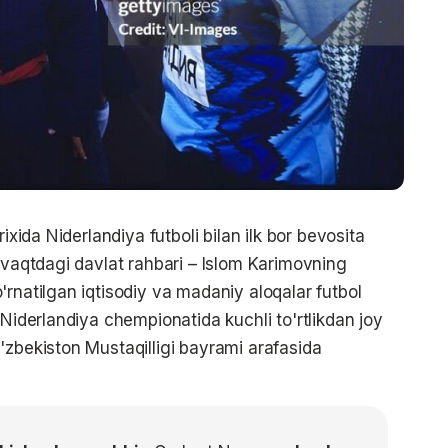
ixida Niderlandiya futboli bilan ilk bor bevosita
 vaqtdagi davlat rahbari – Islom Karimovning
rnatilgan iqtisodiy va madaniy aloqalar futbol
 Niderlandiya chempionatida kuchli to'rtlikdan joy
'zbekiston Mustaqilligi bayrami arafasida