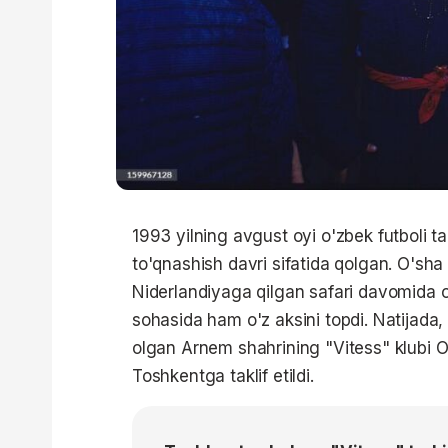
1993 yilning avgust oyi o'zbek futboli tar
to'qnashish davri sifatida qolgan. O'sha
Niderlandiyaga qilgan safari davomida o'
sohasida ham o'z aksini topdi. Natijada,
olgan Arnem shahrining "Vitess" klubi O
Toshkentga taklif etildi.