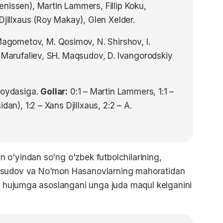
nissen), Martin Lammers, Fillip Koku,
Djillxaus (Roy Makay), Glen Xelder.
 Magometov, M. Qosimov, N. Shirshov, I.
. Marufaliev, SH. Maqsudov, D. Ivangorodskiy
foydasiga.
Gollar:
0:1 – Martin Lammers, 1:1 –
dan), 1:2 – Xans Djillxaus, 2:2 – A.
 o'yindan so'ng o'zbek futbolchilarining,
aqsudov va No'mon Hasanovlarning mahoratidan
or hujumga asoslangani unga juda maqul kelganini