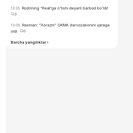
Rodrining “Real”ga o'tishi deyarli barbod bo'ldi!
13:35
3
Rasman: "Xorazm" OKMK darvozabonini ijaraga
13:09
oldi
0
Barcha yangiliklar ›