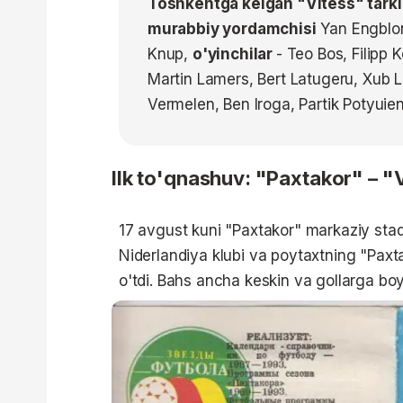
Toshkentga kelgan "Vitess" tarki
murabbiy yordamchisi
Yan Engblo
Knup,
o'yinchilar
- Teo Bos, Filipp 
Martin Lamers, Bert Latugeru, Xub L
Vermelen, Ben Iroga, Partik Potyuie
Ilk to'qnashuv: "Paxtakor" – "
17 avgust kuni "Paxtakor" markaziy stad
Niderlandiya klubi va poytaxtning "Paxta
o'tdi. Bahs ancha keskin va gollarga boy 