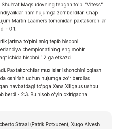
da Shuhrat Maqsudovning tepgan to'pi “Vitess”
andiyaliklar ham hujumga zo'r berdilar. Chap
ujum Martin Laamers tomonidan paxtakorchilar
i - 0:1.
lik jarima to'pini aniq tepib hisobni
derlandiya chempionatining eng mohir
aqt ichida hisobni 1:2 ga etkazdi.
di. Paxtakorchilar muxlislar ishonchini oqlash
ada oshirish uchun hujumga zo'r berdilar.
lgan navbatdagi to'pga Xans Xillgaus ushbu
vob berdi - 2:3. Bu hisob o'yin oxirigacha
erto Straal (Patrik Potxuzen), Xugo Alvesh