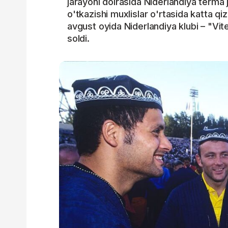
jarayoni doirasida Niderlandiya terma 
o'tkazishi muxlislar o'rtasida katta qi
avgust oyida Niderlandiya klubi – "Vi
soldi.