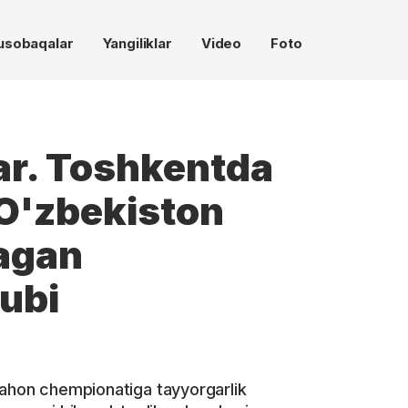
usobaqalar
Yangiliklar
Video
Foto
ar. Toshkentda
O'zbekiston
nagan
lubi
jahon chempionatiga tayyorgarlik